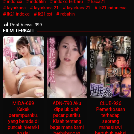
indo xxi
indofilm
indoxxi terbaru
kaca21
layarkaca
layarkaca 21
layarkaca21
lk21 indonesia
lk21 indoxxi
lk21 xxi
rebahin
Post Views:
399
FILM TERKAIT
MIDA-689
ADN-790 Aku
CLUB-926
Kakak
dipeluk oleh
Pemerkosaan
perempuanku,
pacar putriku.
terhadap
yang berada di
Kisah tentang
seorang
puncak hierarki
bagaimana kami
mahasiswi
sosial
berhubungan
bertubuh seksi