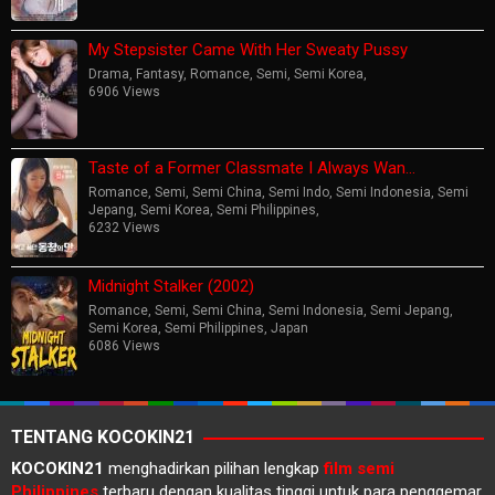
My Stepsister Came With Her Sweaty Pussy
Drama
,
Fantasy
,
Romance
,
Semi
,
Semi Korea
,
6906 Views
Taste of a Former Classmate I Always Wan…
Romance
,
Semi
,
Semi China
,
Semi Indo
,
Semi Indonesia
,
Semi
Jepang
,
Semi Korea
,
Semi Philippines
,
6232 Views
Midnight Stalker (2002)
Romance
,
Semi
,
Semi China
,
Semi Indonesia
,
Semi Jepang
,
Semi Korea
,
Semi Philippines
,
Japan
6086 Views
TENTANG KOCOKIN21
KOCOKIN21
menghadirkan pilihan lengkap
film semi
Philippines
terbaru dengan kualitas tinggi untuk para penggemar