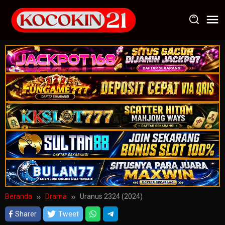
Loncat
ke
konten
Beranda
Drama
Uranus 2324 (2024)
Sharer
Tweet