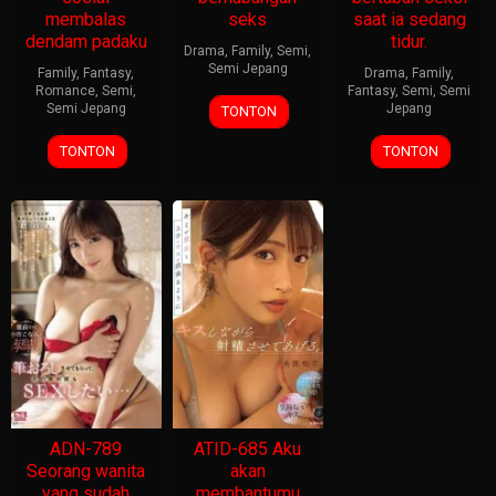
membalas
seks
saat ia sedang
dendam padaku
tidur.
Drama
,
Family
,
Semi
,
Semi Jepang
Family
,
Fantasy
,
Drama
,
Family
,
Romance
,
Semi
,
Fantasy
,
Semi
,
Semi
Semi Jepang
Jepang
TONTON
TONTON
TONTON
ADN-789
ATID-685 Aku
Seorang wanita
akan
yang sudah
membantumu