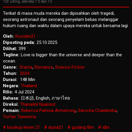
102
voting, rata-rata
7.0
dari 10
Terikat di masa muda mereka dan dipisahkan oleh tragedi,
seorang astronaut dan seorang penyelam bebas melanggar
hukum ruang dan waktu dalam upaya mereka untuk bersama lagi.
Oleh:
Kocokin21
Diposting pada:
25.10.2025
Dilihat:
399
Tagline:
Love is bigger than the universe and deeper than the
ocean.
Genre:
Drama
,
Romance
,
Science Fiction
Tahun:
2024
Durasi:
148 Min
Negara:
Thailand
Rilis:
4 Jul 2024
Bahasa:
日本語, English, ภาษาไทย
Direksi:
Thanadol Nuansut
Pemain:
Rebecca Patricia Armstrong
,
Sarocha Chankimha
,
Torfan Taweema
bioskop keren 21
dunia21
gudang film
idlix