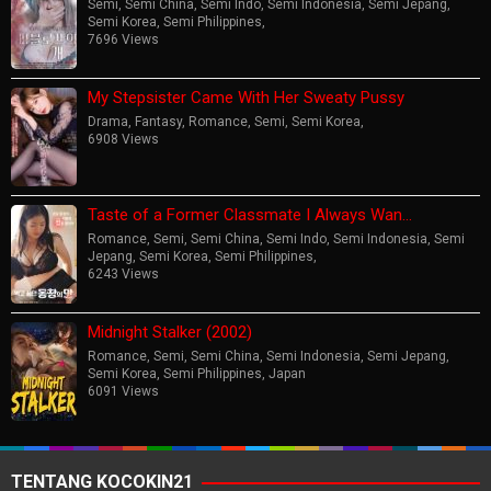
Semi
,
Semi China
,
Semi Indo
,
Semi Indonesia
,
Semi Jepang
,
Semi Korea
,
Semi Philippines
,
7696 Views
My Stepsister Came With Her Sweaty Pussy
Drama
,
Fantasy
,
Romance
,
Semi
,
Semi Korea
,
6908 Views
Taste of a Former Classmate I Always Wan…
Romance
,
Semi
,
Semi China
,
Semi Indo
,
Semi Indonesia
,
Semi
Jepang
,
Semi Korea
,
Semi Philippines
,
6243 Views
Midnight Stalker (2002)
Romance
,
Semi
,
Semi China
,
Semi Indonesia
,
Semi Jepang
,
Semi Korea
,
Semi Philippines
,
Japan
6091 Views
TENTANG KOCOKIN21