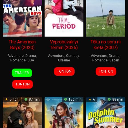
The American
Vyprobuvalnyi
Tôku no sora ni
Boys (2020)
Termin (2026)
kieta (2007)
Adventure
,
Drama
,
Adventure
,
Comedy
,
Adventure
,
Drama
,
Romance
,
USA
Ukraine
Romance
,
Japan
30
Jerell
8
Iryna
18
Isao
TONTON
TONTON
TRAILER
Nov
Rosales
Jan
Gromozda
Aug
Yukisada
2020
2026
2007
TONTON
5.464
87 min
136 min
6
88 min