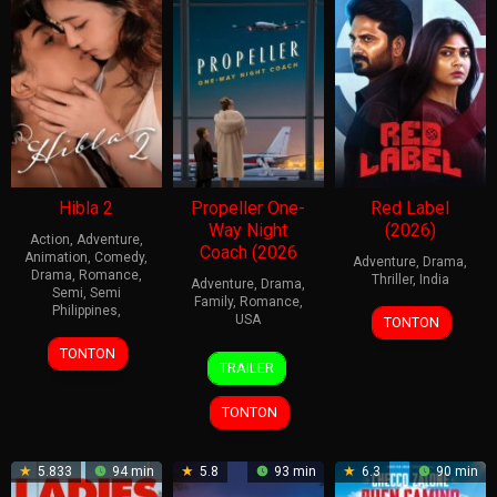
Hibla 2
Propeller One-
Red Label
Way Night
(2026)
Action
,
Adventure
,
Coach (2026
Animation
,
Comedy
,
Adventure
,
Drama
,
Drama
,
Romance
,
Thriller
,
India
Adventure
,
Drama
,
Semi
,
Semi
Family
,
Romance
,
Philippines
,
6
K
USA
TONTON
Feb
R
TONTON
15
John
2026
Vinoth
TRAILER
May
Travolta
2026
TONTON
5.833
94 min
5.8
93 min
6.3
90 min