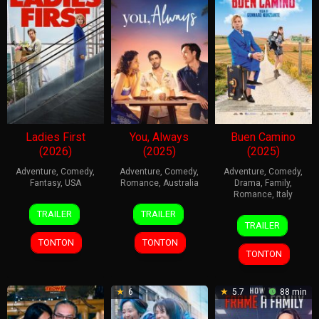
Ladies First
You, Always
Buen Camino
(2026)
(2025)
(2025)
Adventure
,
Comedy
,
Adventure
,
Comedy
,
Adventure
,
Comedy
,
Fantasy
,
USA
Romance
,
Australia
Drama
,
Family
,
Romance
,
Italy
21
Thea
1
Christine
TRAILER
TRAILER
25
Gennaro
May
Sharrock
May
Luby
TRAILER
Dec
Nunziante
2026
2026
TONTON
TONTON
2025
TONTON
6
5.7
88 min