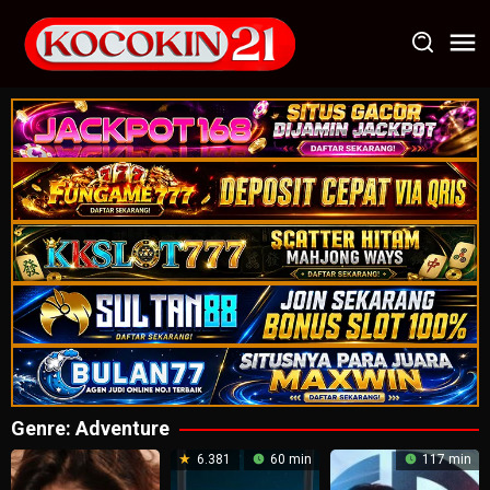
Loncat
ke
konten
Genre: Adventure
6.381
60 min
117 min