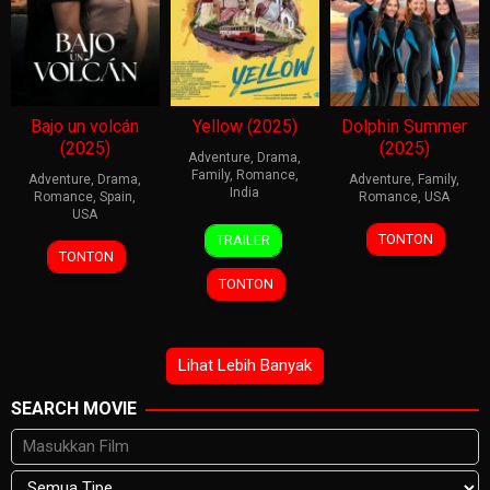
Bajo un volcán
Yellow (2025)
Dolphin Summer
(2025)
(2025)
Adventure
,
Drama
,
Family
,
Romance
,
Adventure
,
Drama
,
Adventure
,
Family
,
India
Romance
,
Spain
,
Romance
,
USA
USA
21
Hari
8
Robin
TONTON
TRAILER
20
Hugo
Nov
Mahadevan
Jan
Conly
TONTON
Jun
Martín
2025
2026
TONTON
2025
Cuervo
Lihat Lebih Banyak
SEARCH MOVIE