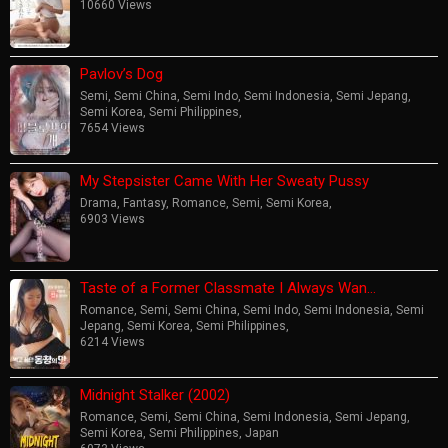
10660 Views
Pavlov’s Dog
Semi
,
Semi China
,
Semi Indo
,
Semi Indonesia
,
Semi Jepang
,
Semi Korea
,
Semi Philippines
,
7654 Views
My Stepsister Came With Her Sweaty Pussy
Drama
,
Fantasy
,
Romance
,
Semi
,
Semi Korea
,
6903 Views
Taste of a Former Classmate I Always Wan…
Romance
,
Semi
,
Semi China
,
Semi Indo
,
Semi Indonesia
,
Semi
Jepang
,
Semi Korea
,
Semi Philippines
,
6214 Views
Midnight Stalker (2002)
Romance
,
Semi
,
Semi China
,
Semi Indonesia
,
Semi Jepang
,
Semi Korea
,
Semi Philippines
,
Japan