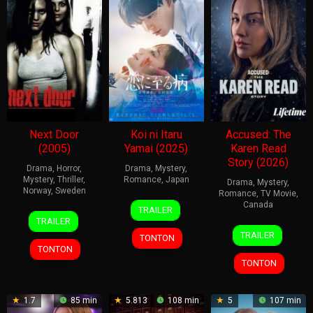
Next Door
Koi ni Itaru
Accused: The
(2005)
Yamai (2025)
Karen Read
Story (2026)
Drama
,
Horror
,
Drama
,
Mystery
,
Mystery
,
Thriller
,
Romance
,
Japan
Drama
,
Mystery
,
Norway
,
Sweden
Romance
,
TV Movie
,
24
Ryuichi
Canada
TRAILER
11
Pål
Oct
Hiroki
TRAILER
10
Linda-
Mar
Sletaune
2025
TRAILER
TONTON
Jan
Lisa
2005
TONTON
2026
Hayter
TONTON
1.7
85 min
5.813
108 min
5
107 min