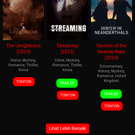
The Unrighteous
Streaming
Secrets of the
(2024)
(2023)
Neanderthals
(2024)
Horror
,
Mystery
,
Crime
,
Mystery
,
Romance
,
Thriller
,
Romance
,
Thriller
,
Documentary
,
Korea
Korea
History
,
Mystery
,
Romance
,
United
4
Kim
21
Cho
Kingdom
TONTON
TRAILER
Dec
Seon-
Mar
Jang-
2
Ashley
2024
kuk
2025
ho
TRAILER
TONTON
May
Gething
2024
TONTON
Lihat Lebih Banyak