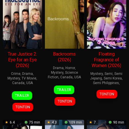
True Justice 2:
Backrooms
Floating
Eye for an Eye
(2026)
Fragrance of
(2026)
Women (2026)
Drama
,
Horror
,
Mystery
,
Science
Crime
,
Drama
,
Mystery
,
Semi
,
Semi
Fiction
,
Canada
,
USA
Mystery
,
TV Movie
,
Jepang
,
Semi Korea
,
Canada
,
USA
Semi Philippines
,
27
Kane
TRAILER
23
Lisa
May
Parsons
TONTON
TRAILER
May
Soper
2026
TONTON
2026
TONTON
6.4
75 min
4.3
109 min
7
90 min