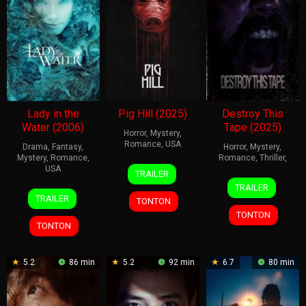
Lady in the
Pig Hill (2025)
Destroy This
Water (2006)
Tape (2025)
Horror
,
Mystery
,
Romance
,
USA
Drama
,
Fantasy
,
Horror
,
Mystery
,
Mystery
,
Romance
,
Romance
,
Thriller
,
23
Kevin
USA
TRAILER
7
Carter
Aug
Lewis
TRAILER
19
M.
Nov
Folkes
2025
TRAILER
TONTON
Jul
Night
2025
TONTON
2006
Shyamalan
TONTON
5.2
86 min
5.2
92 min
6.7
80 min