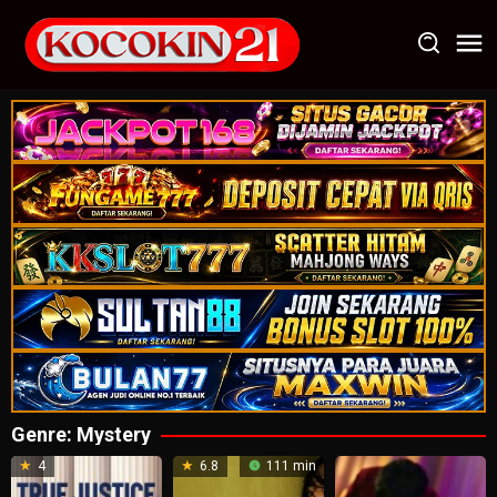
Loncat
ke
konten
Genre: Mystery
4
6.8
111 min