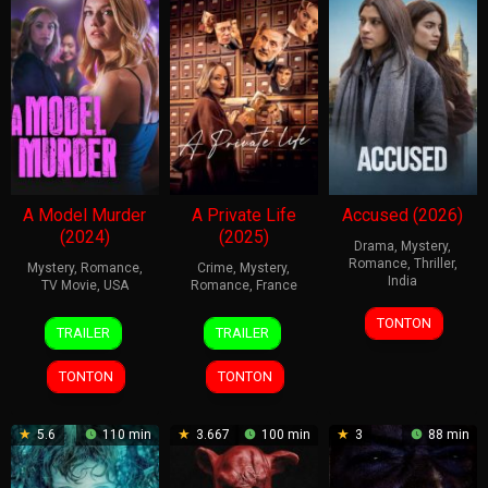
A Model Murder
A Private Life
Accused (2026)
(2024)
(2025)
Drama
,
Mystery
,
Romance
,
Thriller
,
Mystery
,
Romance
,
Crime
,
Mystery
,
India
TV Movie
,
USA
Romance
,
France
27
Anubhuti
7
Amy
27
Rebecca
TONTON
TRAILER
TRAILER
Feb
Kashyap
Apr
Barrett
Sep
Zlotowski
2026
2024
2025
TONTON
TONTON
5.6
110 min
3.667
100 min
3
88 min