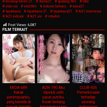
bioskop keren 21
dunia21
gudang film
idlix
indo xxi
indofilm
indoxxi terbaru
kaca21
layarkaca
layarkaca 21
layarkaca21
lk21 indonesia
lk21 indoxxi
lk21 xxi
rebahin
Post Views:
6,087
FILM TERKAIT
MIDA-689
ADN-790 Aku
CLUB-926
Kakak
dipeluk oleh
Pemerkosaan
perempuanku,
pacar putriku.
terhadap
yang berada di
Kisah tentang
seorang
puncak hierarki
bagaimana kami
mahasiswi