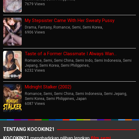
7679 Views
My Stepsister Came With Her Sweaty Pussy
Drama
,
Fantasy
,
Romance
,
Semi
,
Semi Korea
,
6906 Views
Taste of a Former Classmate I Always Wan…
Romance
,
Semi
,
Semi China
,
Semi Indo
,
Semi Indonesia
,
Semi
Jepang
,
Semi Korea
,
Semi Philippines
,
6232 Views
Midnight Stalker (2002)
Romance
,
Semi
,
Semi China
,
Semi Indonesia
,
Semi Jepang
,
Semi Korea
,
Semi Philippines
,
Japan
6087 Views
TENTANG KOCOKIN21
KOCOKIN21
menghadirkan pilihan lengkap
film semi