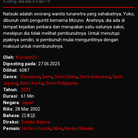
4
voting, rata-rata
4.0
dari 10
Natsuki adalah seorang wanita tunanetra yang sahabatnya, Yoko,
dibunuh oleh penguntit bernama Mizuno. Anehnya, dia ada di
tempat kejadian perkara dan merupakan satu-satunya saksi,
meskipun dia tidak melihat pembunuhnya. Untuk menutupi
jejaknya sendiri, si pembunuh mulai menguntitnya dengan
maksud untuk membunuhnya.
Oleh:
Kocokin21
Diposting pada:
27.06.2025
Dilihat:
6087
Genre:
Romance
,
Semi
,
Semi China
,
Semi Indonesia
,
Semi
Jepang
,
Semi Korea
,
Semi Philippines
Tahun:
2002
Durasi:
61 Min
Negara:
Japan
Rilis:
28 Mar 2002
Bahasa:
日本語
Direksi:
Yutaka Ikejima
Pemain:
Hotaru Hazuki
,
Mirei
,
Noriko Masaki