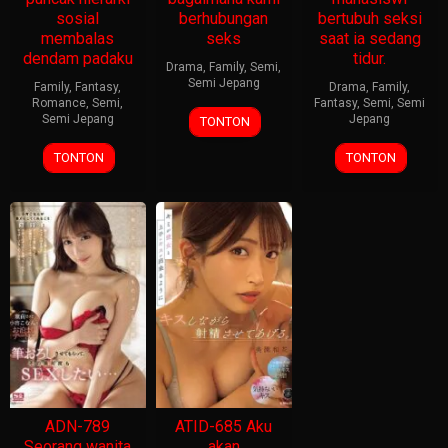
sosial
berhubungan
bertubuh seksi
membalas
seks
saat ia sedang
dendam padaku
tidur.
Drama
,
Family
,
Semi
,
Semi Jepang
Family
,
Fantasy
,
Drama
,
Family
,
Romance
,
Semi
,
Fantasy
,
Semi
,
Semi
Semi Jepang
Jepang
TONTON
TONTON
TONTON
ADN-789
ATID-685 Aku
Seorang wanita
akan