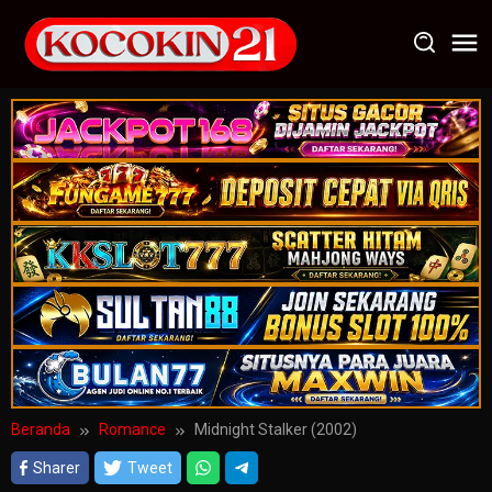
Loncat
ke
konten
Beranda
Romance
Midnight Stalker (2002)
Sharer
Tweet