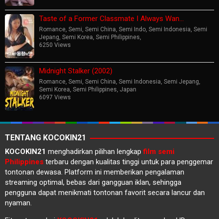
Taste of a Former Classmate I Always Wan…
Romance
,
Semi
,
Semi China
,
Semi Indo
,
Semi Indonesia
,
Semi
Jepang
,
Semi Korea
,
Semi Philippines
,
6250 Views
Midnight Stalker (2002)
Romance
,
Semi
,
Semi China
,
Semi Indonesia
,
Semi Jepang
,
Semi Korea
,
Semi Philippines
,
Japan
6097 Views
TENTANG KOCOKIN21
KOCOKIN21
menghadirkan pilihan lengkap
film semi
Philippines
terbaru dengan kualitas tinggi untuk para penggemar
tontonan dewasa. Platform ini memberikan pengalaman
streaming optimal, bebas dari gangguan iklan, sehingga
pengguna dapat menikmati tontonan favorit secara lancur dan
nyaman.