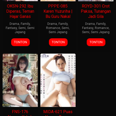
OKSN-292 Ibu
PPPE-085
ROYD-301 Crot
Diperas, Teman
Karen Yuzuriha |
Paksa, Tunangan
Hajar Ganas
Bu Guru Nakal
Jadi Gila
Drama
,
Family
,
Drama
,
Family
,
Drama
,
Family
,
Fantasy
,
Semi
,
Semi
Romance
,
Semi
,
Fantasy
,
Romance
,
Jepang
Semi Jepang
Semi
,
Semi Jepang
TONTON
TONTON
TONTON
FNS-176
MIDA-621 Puas