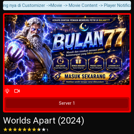
ng nya di Customizer ->Movie -> Movie Content -> Player Notification
4 Wait Time
Play Now
Server 1
Worlds Apart (2024)