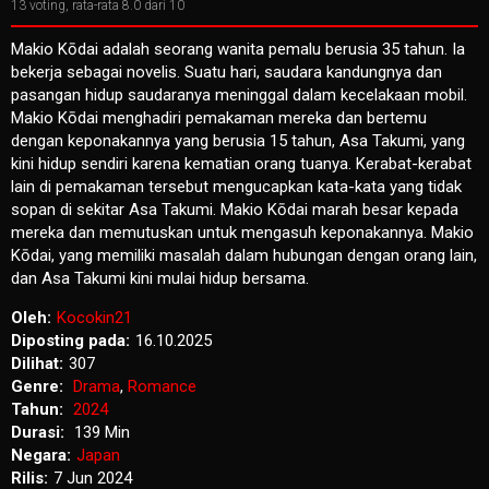
13
voting, rata-rata
8.0
dari 10
Makio Kōdai adalah seorang wanita pemalu berusia 35 tahun. Ia
bekerja sebagai novelis. Suatu hari, saudara kandungnya dan
pasangan hidup saudaranya meninggal dalam kecelakaan mobil.
Makio Kōdai menghadiri pemakaman mereka dan bertemu
dengan keponakannya yang berusia 15 tahun, Asa Takumi, yang
kini hidup sendiri karena kematian orang tuanya. Kerabat-kerabat
lain di pemakaman tersebut mengucapkan kata-kata yang tidak
sopan di sekitar Asa Takumi. Makio Kōdai marah besar kepada
mereka dan memutuskan untuk mengasuh keponakannya. Makio
Kōdai, yang memiliki masalah dalam hubungan dengan orang lain,
dan Asa Takumi kini mulai hidup bersama.
Oleh:
Kocokin21
Diposting pada:
16.10.2025
Dilihat:
307
Genre:
Drama
,
Romance
Tahun:
2024
Durasi:
139 Min
Negara:
Japan
Rilis:
7 Jun 2024