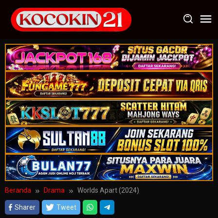
Loncat
ke
konten
Beranda
Drama
Worlds Apart (2024)
Sharer
Tweet