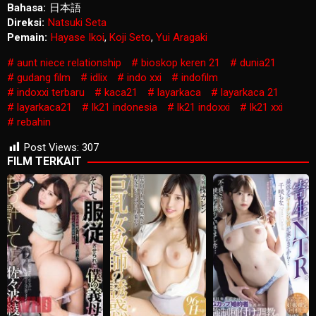
Bahasa:
日本語
Direksi:
Natsuki Seta
Pemain:
Hayase Ikoi
,
Koji Seto
,
Yui Aragaki
aunt niece relationship
bioskop keren 21
dunia21
gudang film
idlix
indo xxi
indofilm
indoxxi terbaru
kaca21
layarkaca
layarkaca 21
layarkaca21
lk21 indonesia
lk21 indoxxi
lk21 xxi
rebahin
Post Views:
307
FILM TERKAIT