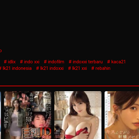
o
idlix
indo xxi
indofilm
indoxxi terbaru
kaca21
lk21 indonesia
lk21 indoxxi
lk21 xxi
rebahin