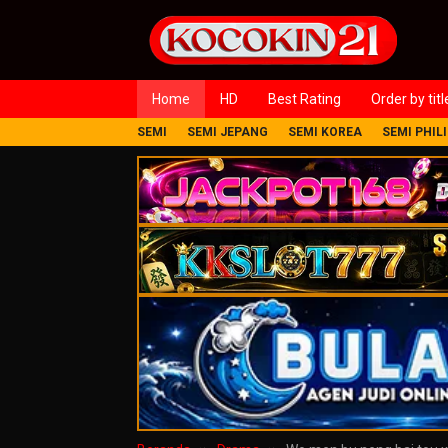
Loncat
ke
konten
Home
HD
Best Rating
Order by titl
SEMI
SEMI JEPANG
SEMI KOREA
SEMI PHIL