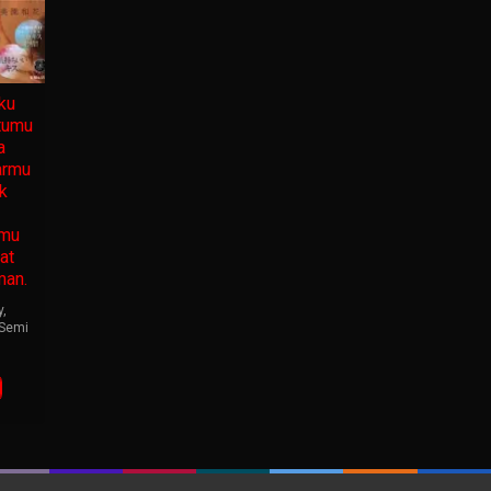
ku
tumu
a
armu
k
nmu
at
man.
y
,
Semi