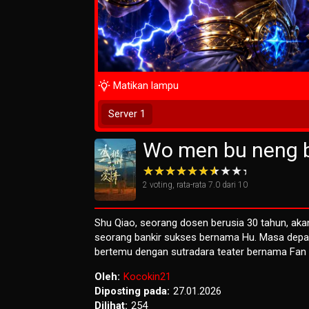
Matikan lampu
Tunggu 1 Detik
Server 1
Wo men bu neng ba
2
voting, rata-rata
7.0
dari 10
Shu Qiao, seorang dosen berusia 30 tahun, ak
seorang bankir sukses bernama Hu. Masa depan
bertemu dengan sutradara teater bernama Fan d
Oleh:
Kocokin21
Diposting pada:
27.01.2026
Dilihat:
254