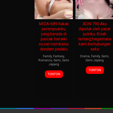
MIDA-689 Kakak
ADN-790 Aku
perempuanku,
dipeluk oleh pacar
yang berada di
putriku. Kisah
puncak hierarki
tentang bagaimana
sosial membalas
kami berhubungan
dendam padaku
seks
Family
,
Fantasy
,
Drama
,
Family
,
Semi
,
Romance
,
Semi
,
Semi
Semi Jepang
Jepang
TONTON
TONTON