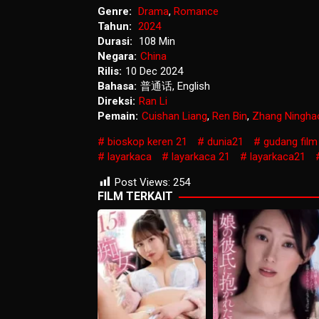
Genre:
Drama
,
Romance
Tahun:
2024
Durasi:
108 Min
Negara:
China
Rilis:
10 Dec 2024
Bahasa:
普通话, English
Direksi:
Ran Li
Pemain:
Cuishan Liang
,
Ren Bin
,
Zhang Ningha
bioskop keren 21
dunia21
gudang film
layarkaca
layarkaca 21
layarkaca21
Post Views:
254
FILM TERKAIT