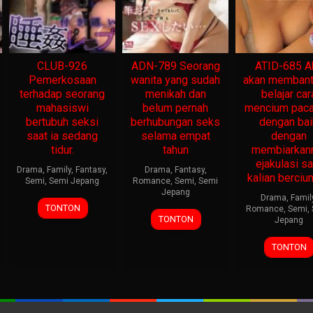
CLUB-926
ADN-789 Seorang
ATID-685 A
Pemerkosaan
wanita yang sudah
akan memban
terhadap seorang
menikah dan
belajar car
mahasiswi
belum pernah
mencium pac
bertubuh seksi
berhubungan seks
dengan bai
saat ia sedang
selama empat
dengan
tidur.
tahun
membiarka
ejakulasi sa
Drama
,
Family
,
Fantasy
,
Drama
,
Fantasy
,
kalian berciu
Semi
,
Semi Jepang
Romance
,
Semi
,
Semi
Jepang
Drama
,
Famil
TONTON
Romance
,
Semi
,
TONTON
Jepang
TONTON