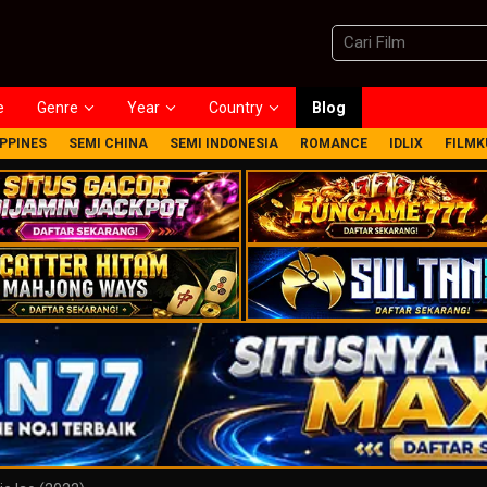
e
Genre
Year
Country
Blog
IPPINES
SEMI CHINA
SEMI INDONESIA
ROMANCE
IDLIX
FILMK