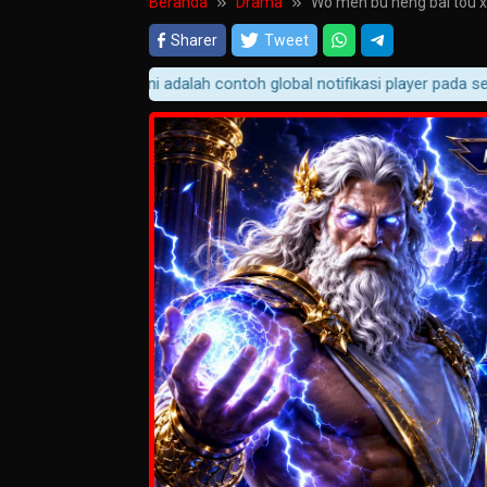
Beranda
Drama
Wo men bu neng bai tou x
Sharer
Tweet
Ini adalah contoh global notifikasi player pada semua 