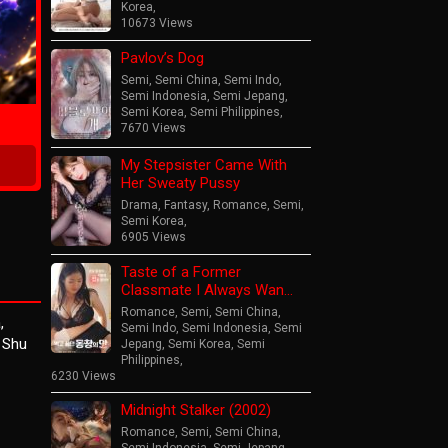
Korea
,
10673 Views
Pavlov’s Dog
ime
Semi
,
Semi China
,
Semi Indo
,
Semi Indonesia
,
Semi Jepang
,
Semi Korea
,
Semi Philippines
,
7670 Views
My Stepsister Came With
Her Sweaty Pussy
Drama
,
Fantasy
,
Romance
,
Semi
,
Semi Korea
,
6905 Views
Taste of a Former
Classmate I Always Wan…
Romance
,
Semi
,
Semi China
,
,
Semi Indo
,
Semi Indonesia
,
Semi
 Shu
Jepang
,
Semi Korea
,
Semi
Philippines
,
6230 Views
Midnight Stalker (2002)
Romance
,
Semi
,
Semi China
,
Semi Indonesia
,
Semi Jepang
,