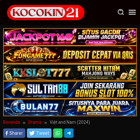
Loncat
ke
konten
Beranda
Drama
Việt and Nam (2024)
Sharer
Tweet