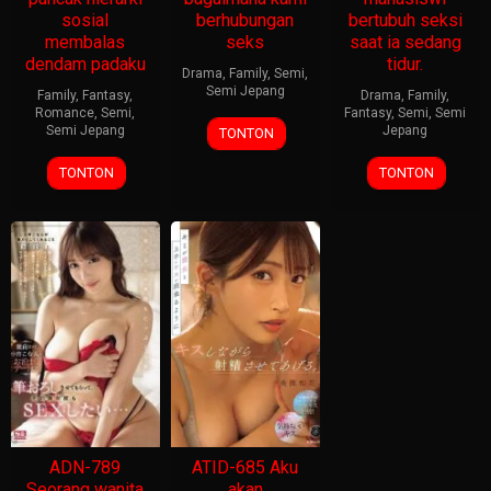
sosial
berhubungan
bertubuh seksi
membalas
seks
saat ia sedang
dendam padaku
tidur.
Drama
,
Family
,
Semi
,
Semi Jepang
Family
,
Fantasy
,
Drama
,
Family
,
Romance
,
Semi
,
Fantasy
,
Semi
,
Semi
Semi Jepang
Jepang
TONTON
TONTON
TONTON
ADN-789
ATID-685 Aku
Seorang wanita
akan