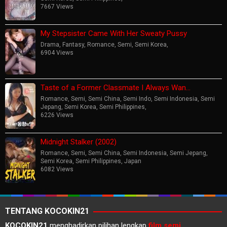
7667 Views
My Stepsister Came With Her Sweaty Pussy
Drama
,
Fantasy
,
Romance
,
Semi
,
Semi Korea
,
6904 Views
Taste of a Former Classmate I Always Wan…
Romance
,
Semi
,
Semi China
,
Semi Indo
,
Semi Indonesia
,
Semi
Jepang
,
Semi Korea
,
Semi Philippines
,
6226 Views
Midnight Stalker (2002)
Romance
,
Semi
,
Semi China
,
Semi Indonesia
,
Semi Jepang
,
Semi Korea
,
Semi Philippines
,
Japan
6082 Views
TENTANG KOCOKIN21
KOCOKIN21
menghadirkan pilihan lengkap
film semi