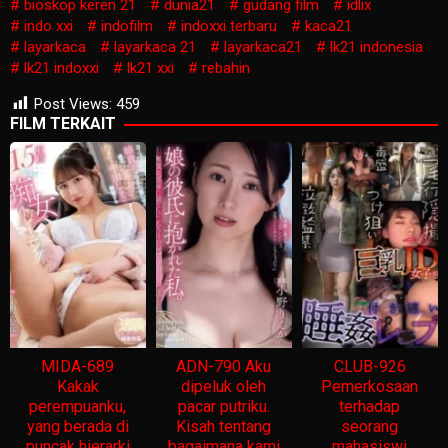
bioskop keren 21
dunia21
gudang film
idlix
indo xxi
indofilm
indoxxi terbaru
kaca21
layarkaca
layarkaca 21
layarkaca21
lk21 indonesia
lk21 indoxxi
lk21 xxi
rebahin
Post Views:
459
FILM TERKAIT
MIDA-689
ADN-790 Aku
CLUB-926
Kakak
dipeluk oleh
Pemerkosaan
perempuanku,
pacar putriku.
terhadap
yang berada di
Kisah tentang
seorang
puncak hierarki
bagaimana kami
mahasiswi