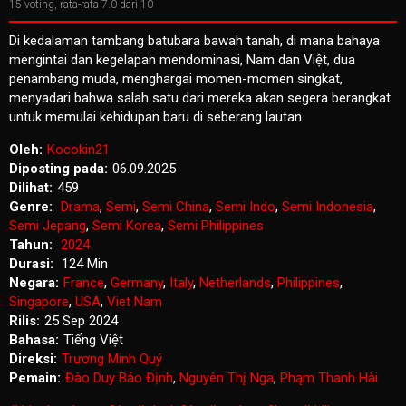
15
voting, rata-rata
7.0
dari 10
Di kedalaman tambang batubara bawah tanah, di mana bahaya
mengintai dan kegelapan mendominasi, Nam dan Việt, dua
penambang muda, menghargai momen-momen singkat,
menyadari bahwa salah satu dari mereka akan segera berangkat
untuk memulai kehidupan baru di seberang lautan.
Oleh:
Kocokin21
Diposting pada:
06.09.2025
Dilihat:
459
Genre:
Drama
,
Semi
,
Semi China
,
Semi Indo
,
Semi Indonesia
,
Semi Jepang
,
Semi Korea
,
Semi Philippines
Tahun:
2024
Durasi:
124 Min
Negara:
France
,
Germany
,
Italy
,
Netherlands
,
Philippines
,
Singapore
,
USA
,
Viet Nam
Rilis:
25 Sep 2024
Bahasa:
Tiếng Việt
Direksi:
Trương Minh Quý
Pemain:
Đào Duy Bảo Định
,
Nguyên Thį Nga
,
Phąm Thanh Hài