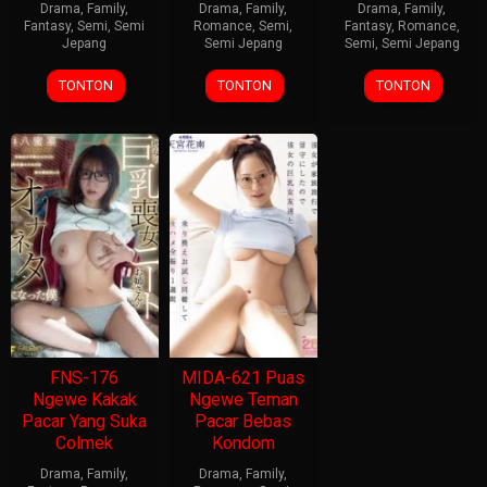
Drama
,
Family
,
Drama
,
Family
,
Drama
,
Family
,
Fantasy
,
Semi
,
Semi
Romance
,
Semi
,
Fantasy
,
Romance
,
Jepang
Semi Jepang
Semi
,
Semi Jepang
TONTON
TONTON
TONTON
FNS-176
MIDA-621 Puas
Ngewe Kakak
Ngewe Teman
Pacar Yang Suka
Pacar Bebas
Colmek
Kondom
Drama
,
Family
,
Drama
,
Family
,