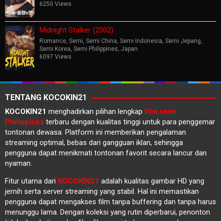
6250 Views
Midnight Stalker (2002)
Romance
,
Semi
,
Semi China
,
Semi Indonesia
,
Semi Jepang
,
Semi Korea
,
Semi Philippines
,
Japan
6097 Views
TENTANG KOCOKIN21
KOCOKIN21
menghadirkan pilihan lengkap
film semi
Philippines
terbaru dengan kualitas tinggi untuk para penggemar
tontonan dewasa. Platform ini memberikan pengalaman
streaming optimal, bebas dari gangguan iklan, sehingga
pengguna dapat menikmati tontonan favorit secara lancur dan
nyaman.
Fitur utama dari
KOCOKIN21
adalah kualitas gambar HD yang
jernih serta server streaming yang stabil. Hal ini memastikan
pengguna dapat mengakses film tanpa buffering dan tanpa harus
menunggu lama. Dengan koleksi yang rutin diperbarui, penonton