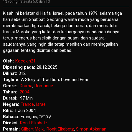
13
voting, rata-rata
5.0
dari 10
Kisah ini berlatar di Haifa, Israel, pada tahun 1979, selama tiga
hari sebelum Shabbat. Seorang wanita muda yang berusaha
membesarkan tiga anak, bekerja dari rumah, dan mematuhi
tradisi Maroko yang ketat dari keluarganya mendapati dirinya
terus-menerus berselisih dengan suami dan saudara-
saudaranya, yang ingin dia tetap menikah dan meninggalkan
gagasan tentang dicintai dan bebas.
Oleh:
Kocokin21
Diposting pada:
28.12.2025
Dilihat:
312
Tagline:
A Story of Tradition, Love and Fear
Genre:
Drama
,
Romance
Tahun:
2004
Durasi:
97 Min
Negara:
France
,
Israel
Rilis:
1 Jun 2004
Bahasa:
Français, עִבְרִית
Direksi:
Ronit Elkabetz
Pemain:
Gilbert Melki
,
Ronit Elkabetz
,
Simon Abkarian