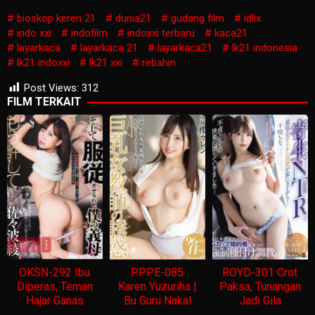
bioskop keren 21
dunia21
gudang film
idlix
indo xxi
indofilm
indoxxi terbaru
kaca21
layarkaca
layarkaca 21
layarkaca21
lk21 indonesia
lk21 indoxxi
lk21 xxi
rebahin
Post Views:
312
FILM TERKAIT
OKSN-292 Ibu
PPPE-085
ROYD-301 Crot
Diperas, Teman
Karen Yuzuriha |
Paksa, Tunangan
Hajar Ganas
Bu Guru Nakal
Jadi Gila