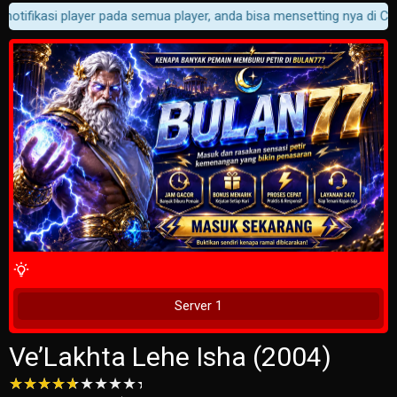
otifikasi player pada semua player, anda bisa mensetting nya di Cust
4 Wait Time
Tunggu 2 Detik
Server 1
Ve’Lakhta Lehe Isha (2004)