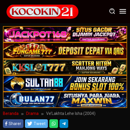
Loncat
ke
konten
Beranda
Drama
Ve’Lakhta Lehe Isha (2004)
Sharer
Tweet