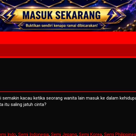
4 Wait T
 semakin kacau ketika seorang wanita lain masuk ke dalam kehidup
a itu saling jatuh cinta?
emi Indo
,
Semi Indonesia
,
Semi Jepang
,
Semi Korea
,
Semi Philippine