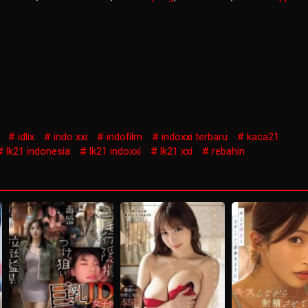
idlix
indo xxi
indofilm
indoxxi terbaru
kaca21
lk21 indonesia
lk21 indoxxi
lk21 xxi
rebahin