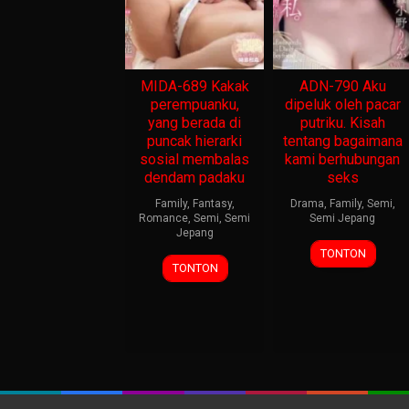
MIDA-689 Kakak
ADN-790 Aku
perempuanku,
dipeluk oleh pacar
yang berada di
putriku. Kisah
puncak hierarki
tentang bagaimana
sosial membalas
kami berhubungan
dendam padaku
seks
Family
,
Fantasy
,
Drama
,
Family
,
Semi
,
Romance
,
Semi
,
Semi
Semi Jepang
Jepang
TONTON
TONTON