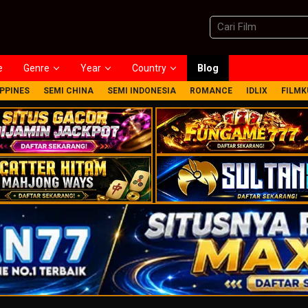
e
Genre
Year
Country
Blog
IPPINES
SEMI CHINA
SEMI INDONESIA
ROMANCE
IDLIX
FILMK