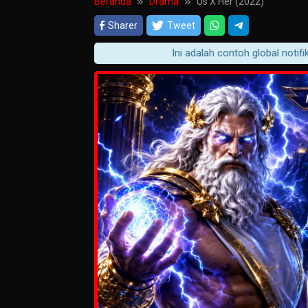
Beranda
Drama
Us X Her (2022)
Sharer
Tweet
Ini adalah contoh global notifikasi 