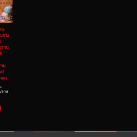
ku
tumu
a
armu
k
nmu
at
man.
y
,
Semi