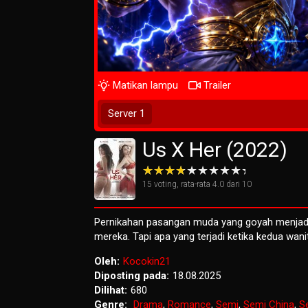
Matikan lampu
Trailer
Tunggu 2 Detik
Server 1
Us X Her (2022)
15
voting, rata-rata
4.0
dari 10
Pernikahan pasangan muda yang goyah menjadi
mereka. Tapi apa yang terjadi ketika kedua wanit
Oleh:
Kocokin21
Diposting pada:
18.08.2025
Dilihat:
680
Genre:
Drama
,
Romance
,
Semi
,
Semi China
,
S