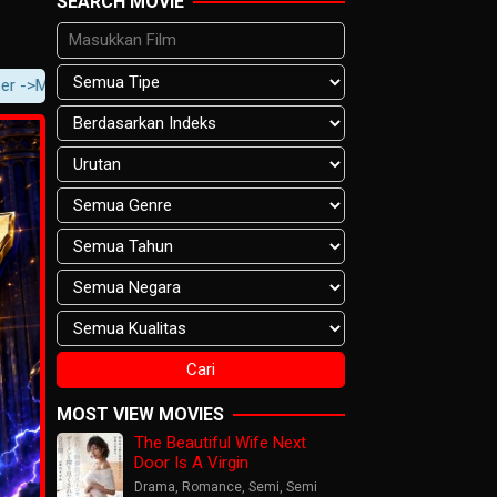
SEARCH MOVIE
ovie -> Movie Content -> Player Notification.
MOST VIEW MOVIES
The Beautiful Wife Next
Door Is A Virgin
Drama
,
Romance
,
Semi
,
Semi