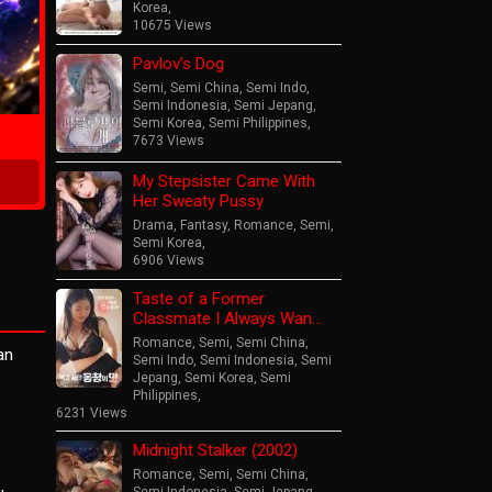
Korea
,
10675 Views
Pavlov’s Dog
ime
Semi
,
Semi China
,
Semi Indo
,
Semi Indonesia
,
Semi Jepang
,
Semi Korea
,
Semi Philippines
,
7673 Views
My Stepsister Came With
Her Sweaty Pussy
Drama
,
Fantasy
,
Romance
,
Semi
,
Semi Korea
,
6906 Views
Taste of a Former
Classmate I Always Wan…
Romance
,
Semi
,
Semi China
,
an
Semi Indo
,
Semi Indonesia
,
Semi
Jepang
,
Semi Korea
,
Semi
Philippines
,
6231 Views
Midnight Stalker (2002)
Romance
,
Semi
,
Semi China
,
s
,
Semi Indonesia
,
Semi Jepang
,