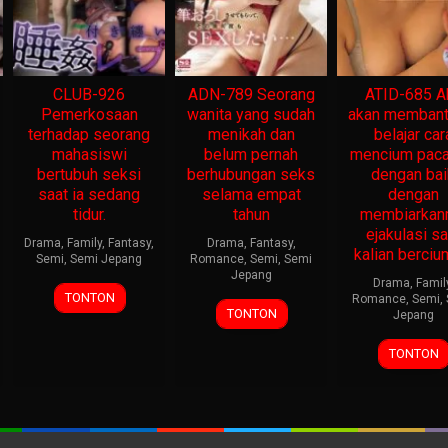
CLUB-926
ADN-789 Seorang
ATID-685 A
Pemerkosaan
wanita yang sudah
akan memban
terhadap seorang
menikah dan
belajar car
mahasiswi
belum pernah
mencium pac
bertubuh seksi
berhubungan seks
dengan bai
saat ia sedang
selama empat
dengan
tidur.
tahun
membiarka
ejakulasi sa
Drama
,
Family
,
Fantasy
,
Drama
,
Fantasy
,
kalian berciu
Semi
,
Semi Jepang
Romance
,
Semi
,
Semi
Jepang
Drama
,
Famil
TONTON
Romance
,
Semi
,
TONTON
Jepang
TONTON