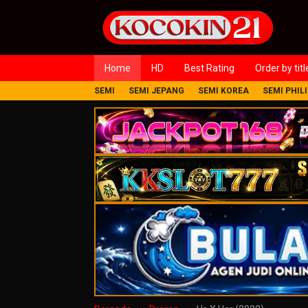
Loncat
ke
konten
Home
HD
Best Rating
Order by titl
SEMI
SEMI JEPANG
SEMI KOREA
SEMI PHIL