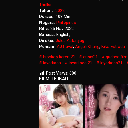
Thriller
Tahun:
2022
Durasi:
103 Min
Negara:
Philippines
Rilis:
25 Nov 2022
Bahasa:
English,
Direksi:
Jules Katanyag
Pemain:
AJ Raval
,
Angeli Khang
,
Kiko Estrada
bioskop keren 21
dunia21
gudang film
layarkaca
layarkaca 21
layarkaca21
Post Views:
680
FILM TERKAIT