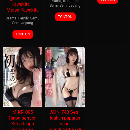
Drama
,
Romance
,
Kawakita –
Semi
,
Semi Jepang
Meisa Kawakita
TONTON
Drama
,
Family
,
Semi
,
Semi Jepang
TONTON
MIKR-095
ADN-748 Sesi
Tanpa sensor:
latihan paparan
Seks tanpa
yang
pengaman
mendebarkan di