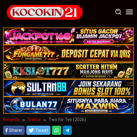
Loncat
ke
konten
Beranda
Drama
Two for Tee (2026)
Sharer
Tweet