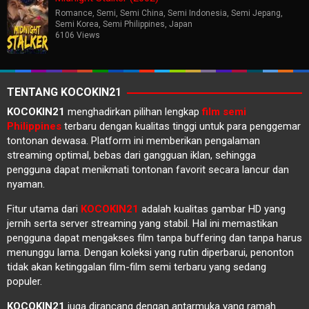
Romance
,
Semi
,
Semi China
,
Semi Indonesia
,
Semi Jepang
,
Semi Korea
,
Semi Philippines
,
Japan
6106 Views
TENTANG KOCOKIN21
KOCOKIN21
menghadirkan pilihan lengkap
film semi
Philippines
terbaru dengan kualitas tinggi untuk para penggemar
tontonan dewasa. Platform ini memberikan pengalaman
streaming optimal, bebas dari gangguan iklan, sehingga
pengguna dapat menikmati tontonan favorit secara lancur dan
nyaman.
Fitur utama dari
KOCOKIN21
adalah kualitas gambar HD yang
jernih serta server streaming yang stabil. Hal ini memastikan
pengguna dapat mengakses film tanpa buffering dan tanpa harus
menunggu lama. Dengan koleksi yang rutin diperbarui, penonton
tidak akan ketinggalan film-film semi terbaru yang sedang
populer.
KOCOKIN21
juga dirancang dengan antarmuka yang ramah