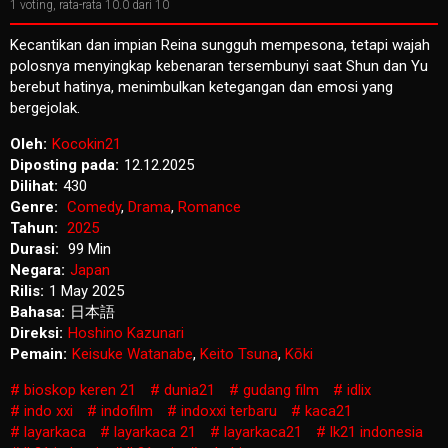
1
voting, rata-rata
10.0
dari 10
Kecantikan dan impian Reina sungguh mempesona, tetapi wajah
polosnya menyingkap kebenaran tersembunyi saat Shun dan Yu
berebut hatinya, menimbulkan ketegangan dan emosi yang
bergejolak.
Oleh:
Kocokin21
Diposting pada:
12.12.2025
Dilihat:
430
Genre:
Comedy
,
Drama
,
Romance
Tahun:
2025
Durasi:
99 Min
Negara:
Japan
Rilis:
1 May 2025
Bahasa:
日本語
Direksi:
Hoshino Kazunari
Pemain:
Keisuke Watanabe
,
Keito Tsuna
,
Kōki
bioskop keren 21
dunia21
gudang film
idlix
indo xxi
indofilm
indoxxi terbaru
kaca21
layarkaca
layarkaca 21
layarkaca21
lk21 indonesia