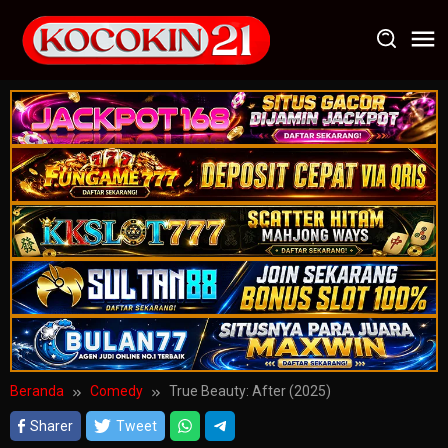
Loncat
ke
konten
Beranda
Comedy
True Beauty: After (2025)
Sharer
Tweet