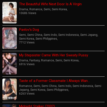
The Beautiful Wife Next Door Is A Virgin
Drama
,
Romance
,
Semi
,
Semi Korea
,
10686 Views
Pavlov’s Dog
Semi
,
Semi China
,
Semi Indo
,
Semi Indonesia
,
Semi Jepang
,
Semi Korea
,
Semi Philippines
,
7712 Views
My Stepsister Came With Her Sweaty Pussy
Drama
,
Fantasy
,
Romance
,
Semi
,
Semi Korea
,
6916 Views
Taste of a Former Classmate I Always Wan…
Romance
,
Semi
,
Semi China
,
Semi Indo
,
Semi Indonesia
,
Semi
Jepang
,
Semi Korea
,
Semi Philippines
,
6263 Views
Midnight Stalker (2002)