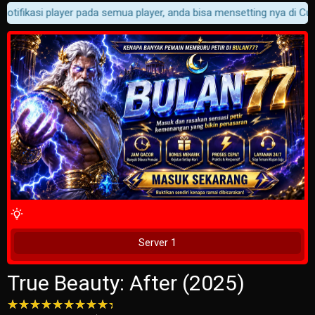
otifikasi player pada semua player, anda bisa mensetting nya di Cust
4 Wait Time
Tunggu 2 Detik
Server 1
True Beauty: After (2025)