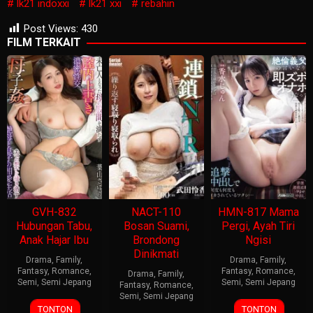
lk21 indoxxi
lk21 xxi
rebahin
Post Views:
430
FILM TERKAIT
GVH-832
NACT-110
HMN-817 Mama
Hubungan Tabu,
Bosan Suami,
Pergi, Ayah Tiri
Anak Hajar Ibu
Brondong
Ngisi
Dinikmati
Drama
,
Family
,
Drama
,
Family
,
Fantasy
,
Romance
,
Fantasy
,
Romance
,
Drama
,
Family
,
Semi
,
Semi Jepang
Semi
,
Semi Jepang
Fantasy
,
Romance
,
Semi
,
Semi Jepang
TONTON
TONTON