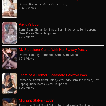
Drama
,
Romance
,
Semi
,
Semi Korea
,
10686 Views
Pavlov’s Dog
Semi
,
Semi China
,
Semi Indo
,
Semi Indonesia
,
Semi Jepang
,
Semi Korea
,
Semi Philippines
,
7712 Views
My Stepsister Came With Her Sweaty Pussy
Drama
,
Fantasy
,
Romance
,
Semi
,
Semi Korea
,
6916 Views
Taste of a Former Classmate I Always Wan…
Romance
,
Semi
,
Semi China
,
Semi Indo
,
Semi Indonesia
,
Semi
Jepang
,
Semi Korea
,
Semi Philippines
,
6263 Views
Midnight Stalker (2002)
Romance
,
Semi
,
Semi China
,
Semi Indonesia
,
Semi Jepang
,