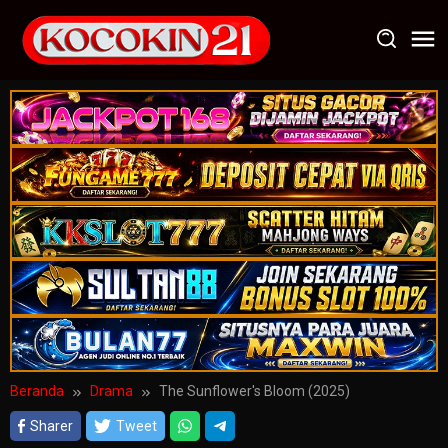
Loncat
ke
konten
Beranda
Drama
The Sunflower's Bloom (2025)
Sharer
Tweet