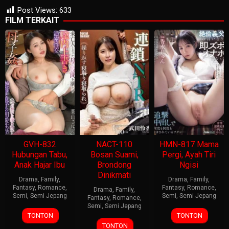
Post Views:
633
FILM TERKAIT
GVH-832
NACT-110
HMN-817 Mama
Hubungan Tabu,
Bosan Suami,
Pergi, Ayah Tiri
Anak Hajar Ibu
Brondong
Ngisi
Dinikmati
Drama
,
Family
,
Drama
,
Family
,
Fantasy
,
Romance
,
Fantasy
,
Romance
,
Drama
,
Family
,
Semi
,
Semi Jepang
Semi
,
Semi Jepang
Fantasy
,
Romance
,
Semi
,
Semi Jepang
TONTON
TONTON
TONTON