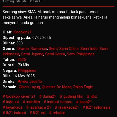
1
voting, rata-rata
3.0
dari 10
Seorang siswi SMA, Mirasol, merasa tertarik pada teman
sekelasnya, Aries. Ia harus menghadapi konsekuensi ketika ia
menyerah pada godaan.
Oleh:
Kocokin21
Diposting pada:
07.09.2025
Dilihat:
633
Genre:
Drama
,
Romance
,
Semi
,
Semi China
,
Semi Indo
,
Semi
Indonesia
,
Semi Jepang
,
Semi Korea
,
Semi Philippines
Tahun:
2025
Durasi:
70 Min
Negara:
Philippines
Rilis:
16 May 2025
Direksi:
Ambo Jacinto
Pemain:
Ghion Layug
,
Queenie De Mesa
,
Ralph Engle
bioskop keren 21
dunia21
gudang film
idlix
indo xxi
indofilm
indoxxi terbaru
kaca21
layarkaca
layarkaca 21
layarkaca21
lk21 indonesia
lk21 indoxxi
lk21 xxi
rebahin