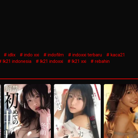
idlix
indo xxi
indofilm
indoxxi terbaru
kaca21
lk21 indonesia
lk21 indoxxi
lk21 xxi
rebahin