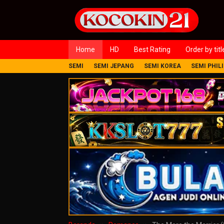
Loncat
ke
konten
Home
HD
Best Rating
Order by titl
SEMI
SEMI JEPANG
SEMI KOREA
SEMI PHIL