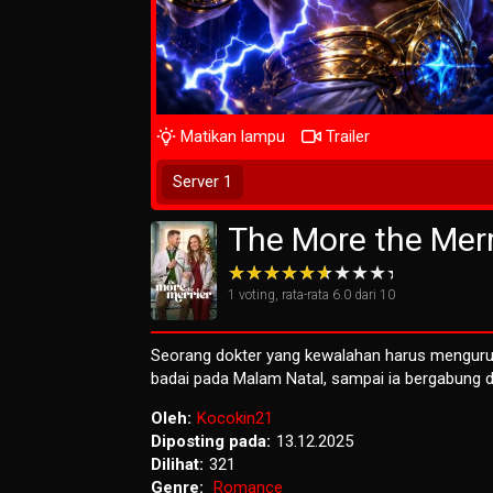
Matikan lampu
Trailer
Tunggu 2 Detik
Server 1
The More the Merr
1
voting, rata-rata
6.0
dari 10
Seorang dokter yang kewalahan harus mengurus
badai pada Malam Natal, sampai ia bergabung 
Oleh:
Kocokin21
Diposting pada:
13.12.2025
Dilihat:
321
Genre:
Romance