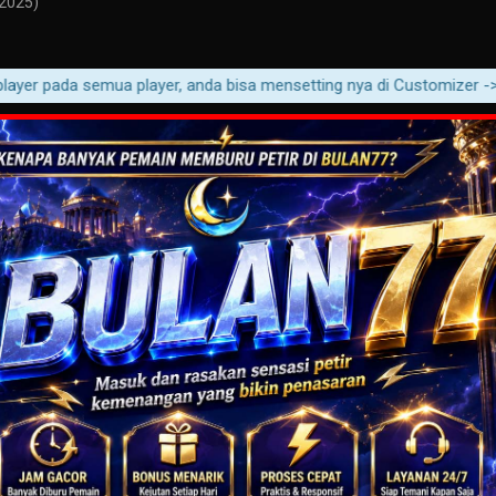
(2025)
er pada semua player, anda bisa mensetting nya di Customizer ->Movie