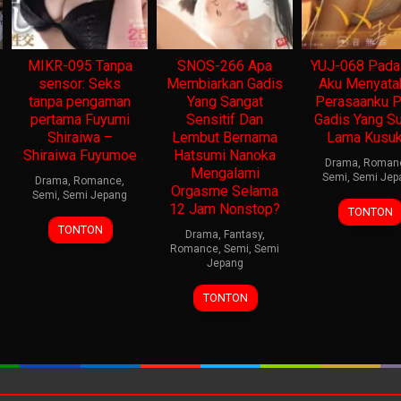
MIKR-095 Tanpa
SNOS-266 Apa
YUJ-068 Pada 
sensor: Seks
Membiarkan Gadis
Aku Menyata
tanpa pengaman
Yang Sangat
Perasaanku 
pertama Fuyumi
Sensitif Dan
Gadis Yang S
Shiraiwa –
Lembut Bernama
Lama Kusuk
Shiraiwa Fuyumoe
Hatsumi Nanoka
Drama
,
Roman
Mengalami
Semi
,
Semi Jep
Drama
,
Romance
,
Orgasme Selama
Semi
,
Semi Jepang
12 Jam Nonstop?
TONTON
TONTON
Drama
,
Fantasy
,
Romance
,
Semi
,
Semi
Jepang
TONTON