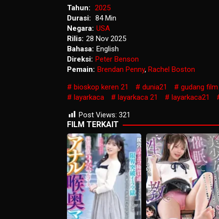
Tahun:
2025
Durasi:
84 Min
Negara:
USA
Rilis:
28 Nov 2025
Bahasa:
English
Direksi:
Peter Benson
Pemain:
Brendan Penny
,
Rachel Boston
bioskop keren 21
dunia21
gudang film
layarkaca
layarkaca 21
layarkaca21
Post Views:
321
FILM TERKAIT