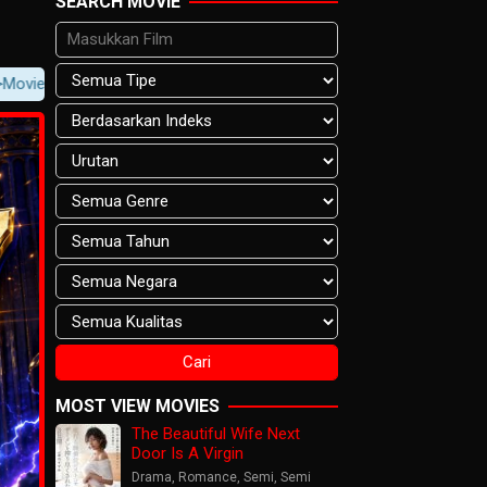
SEARCH MOVIE
 -> Movie Content -> Player Notification.
MOST VIEW MOVIES
The Beautiful Wife Next
Door Is A Virgin
Drama
,
Romance
,
Semi
,
Semi