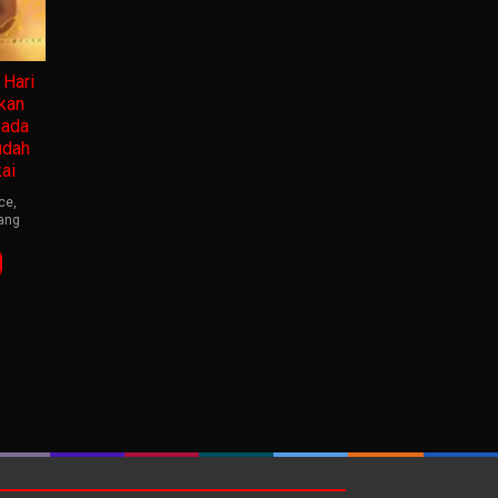
Hari
kan
Pada
udah
ai
ce
,
ang