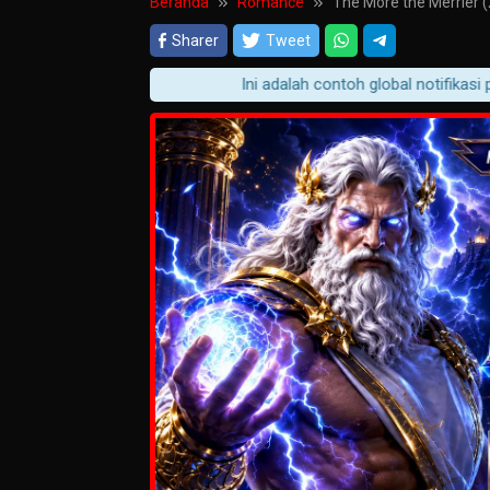
Beranda
Romance
The More the Merrier 
Sharer
Tweet
Ini adalah contoh global notifikasi play