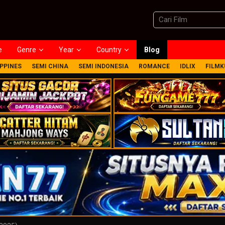
e
Genre
Year
Country
Blog
IPPINES
SEMI CHINA
SEMI INDONESIA
ROMANCE
IDLIX
FILMK