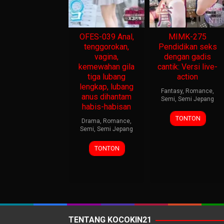
OFES-039 Anal,
MIMK-275
tenggorokan,
Pendidikan seks
vagina,
dengan gadis
kemewahan gila
cantik: Versi live-
tiga lubang
action
lengkap, lubang
Fantasy
,
Romance
,
anus dihantam
Semi
,
Semi Jepang
habis-habisan
TONTON
Drama
,
Romance
,
Semi
,
Semi Jepang
TONTON
TENTANG KOCOKIN21