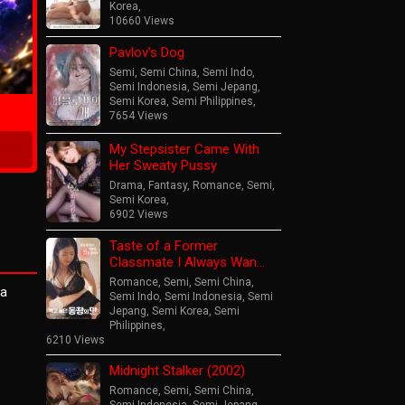
Korea
,
10660 Views
Pavlov’s Dog
ime
Semi
,
Semi China
,
Semi Indo
,
Semi Indonesia
,
Semi Jepang
,
Semi Korea
,
Semi Philippines
,
7654 Views
My Stepsister Came With
Her Sweaty Pussy
Drama
,
Fantasy
,
Romance
,
Semi
,
Semi Korea
,
6902 Views
Taste of a Former
Classmate I Always Wan…
Romance
,
Semi
,
Semi China
,
ma
Semi Indo
,
Semi Indonesia
,
Semi
Jepang
,
Semi Korea
,
Semi
Philippines
,
6210 Views
Midnight Stalker (2002)
Romance
,
Semi
,
Semi China
,
Semi Indonesia
,
Semi Jepang
,