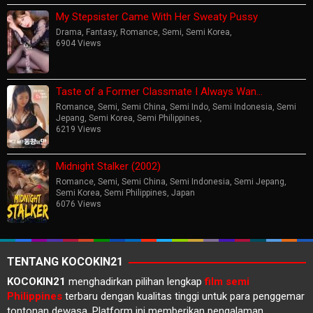
My Stepsister Came With Her Sweaty Pussy
Drama
,
Fantasy
,
Romance
,
Semi
,
Semi Korea
,
6904 Views
Taste of a Former Classmate I Always Wan…
Romance
,
Semi
,
Semi China
,
Semi Indo
,
Semi Indonesia
,
Semi
Jepang
,
Semi Korea
,
Semi Philippines
,
6219 Views
Midnight Stalker (2002)
Romance
,
Semi
,
Semi China
,
Semi Indonesia
,
Semi Jepang
,
Semi Korea
,
Semi Philippines
,
Japan
6076 Views
TENTANG KOCOKIN21
KOCOKIN21
menghadirkan pilihan lengkap
film semi
Philippines
terbaru dengan kualitas tinggi untuk para penggemar
tontonan dewasa. Platform ini memberikan pengalaman