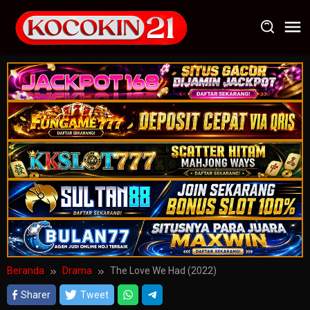
Loncat
ke
konten
Beranda
Drama
The Love We Had (2022)
Sharer
Tweet