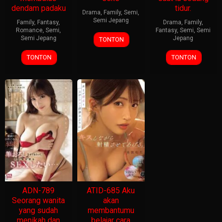
dendam padaku
tidur.
Drama
,
Family
,
Semi
,
Semi Jepang
Family
,
Fantasy
,
Drama
,
Family
,
Romance
,
Semi
,
Fantasy
,
Semi
,
Semi
Semi Jepang
Jepang
TONTON
TONTON
TONTON
ADN-789
ATID-685 Aku
Seorang wanita
akan
yang sudah
membantumu
menikah dan
belajar cara