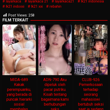
layarkaca
layarkaca 21
layarkaca21
lk21 indonesia
lk21 indoxxi
lk21 xxi
rebahin
Post Views:
258
FILM TERKAIT
MIDA-689
ADN-790 Aku
CLUB-926
Kakak
dipeluk oleh
Pemerkosaan
perempuanku,
pacar putriku.
terhadap
yang berada di
Kisah tentang
seorang
puncak hierarki
bagaimana kami
mahasiswi
sosial
berhubungan
bertubuh seksi
membalas
seks
saat ia sedang