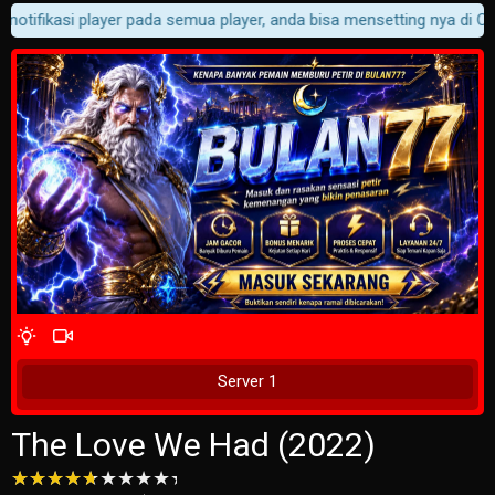
notifikasi player pada semua player, anda bisa mensetting nya di Cus
4 Wait Time
Tunggu 2 Detik
Server 1
The Love We Had (2022)