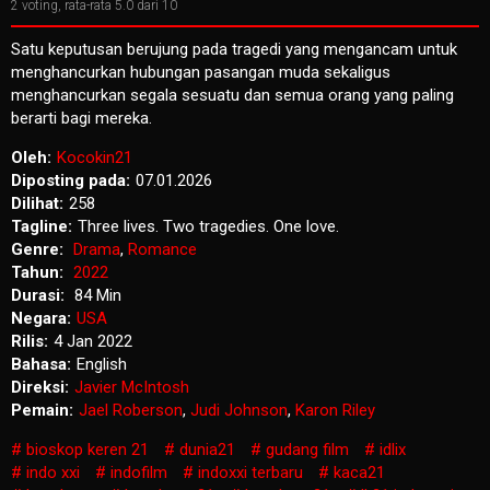
2
voting, rata-rata
5.0
dari 10
Satu keputusan berujung pada tragedi yang mengancam untuk
menghancurkan hubungan pasangan muda sekaligus
menghancurkan segala sesuatu dan semua orang yang paling
berarti bagi mereka.
Oleh:
Kocokin21
Diposting pada:
07.01.2026
Dilihat:
258
Tagline:
Three lives. Two tragedies. One love.
Genre:
Drama
,
Romance
Tahun:
2022
Durasi:
84 Min
Negara:
USA
Rilis:
4 Jan 2022
Bahasa:
English
Direksi:
Javier McIntosh
Pemain:
Jael Roberson
,
Judi Johnson
,
Karon Riley
bioskop keren 21
dunia21
gudang film
idlix
indo xxi
indofilm
indoxxi terbaru
kaca21