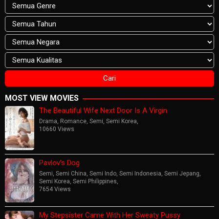
MOST VIEW MOVIES
The Beautiful Wife Next Door Is A Virgin
Drama
,
Romance
,
Semi
,
Semi Korea
,
10660 Views
Pavlov’s Dog
Semi
,
Semi China
,
Semi Indo
,
Semi Indonesia
,
Semi Jepang
,
Semi Korea
,
Semi Philippines
,
7654 Views
My Stepsister Came With Her Sweaty Pussy