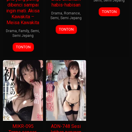
Semi
,
Semi Jepang
dibenci sampai
habis-habisan
ingin mati. Akisa
TONTON
Drama
,
Romance
,
Kawakita –
Semi
,
Semi Jepang
Meisa Kawakita
TONTON
Drama
,
Family
,
Semi
,
Semi Jepang
TONTON
MIKR-095
ADN-748 Sesi