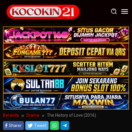
Loncat
ke
konten
Beranda
Drama
The History of Love (2016)
Sharer
Tweet