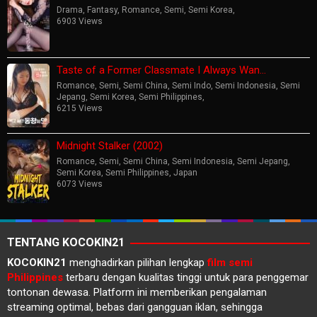
Drama
,
Fantasy
,
Romance
,
Semi
,
Semi Korea
,
6903 Views
Taste of a Former Classmate I Always Wan…
Romance
,
Semi
,
Semi China
,
Semi Indo
,
Semi Indonesia
,
Semi
Jepang
,
Semi Korea
,
Semi Philippines
,
6215 Views
Midnight Stalker (2002)
Romance
,
Semi
,
Semi China
,
Semi Indonesia
,
Semi Jepang
,
Semi Korea
,
Semi Philippines
,
Japan
6073 Views
TENTANG KOCOKIN21
KOCOKIN21
menghadirkan pilihan lengkap
film semi
Philippines
terbaru dengan kualitas tinggi untuk para penggemar
tontonan dewasa. Platform ini memberikan pengalaman
streaming optimal, bebas dari gangguan iklan, sehingga