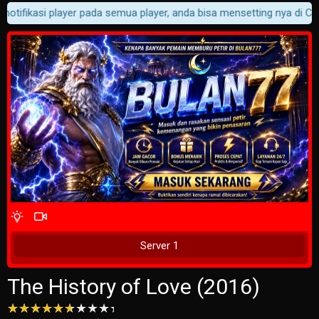
otifikasi player pada semua player, anda bisa mensetting nya di Cust
Kisah tentang sebuah buku yang telah lama hilang yang secara
misterius muncul kembali dan menghubungkan seorang lelaki
tua yang mencari putranya dengan seorang gadis yang mencari
obat untuk kesepian ibunya.
4 Wait Time
Tunggu 2 Detik
Server 1
The History of Love (2016)