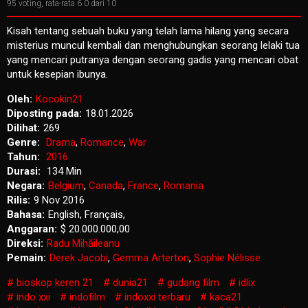
95
voting, rata-rata
6.0
dari 10
Kisah tentang sebuah buku yang telah lama hilang yang secara
misterius muncul kembali dan menghubungkan seorang lelaki tua
yang mencari putranya dengan seorang gadis yang mencari obat
untuk kesepian ibunya.
Oleh:
Kocokin21
Diposting pada:
18.01.2026
Dilihat:
269
Genre:
Drama
,
Romance
,
War
Tahun:
2016
Durasi:
134 Min
Negara:
Belgium
,
Canada
,
France
,
Romania
Rilis:
9 Nov 2016
Bahasa:
English, Français,
Anggaran:
$ 20.000.000,00
Direksi:
Radu Mihăileanu
Pemain:
Derek Jacobi
,
Gemma Arterton
,
Sophie Nélisse
bioskop keren 21
dunia21
gudang film
idlix
indo xxi
indofilm
indoxxi terbaru
kaca21