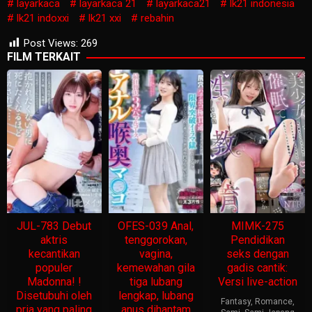
layarkaca
layarkaca 21
layarkaca21
lk21 indonesia
lk21 indoxxi
lk21 xxi
rebahin
Post Views:
269
FILM TERKAIT
JUL-783 Debut
OFES-039 Anal,
MIMK-275
aktris
tenggorokan,
Pendidikan
kecantikan
vagina,
seks dengan
populer
kemewahan gila
gadis cantik:
Madonna! !
tiga lubang
Versi live-action
Disetubuhi oleh
lengkap, lubang
Fantasy
,
Romance
,
pria yang paling
anus dihantam