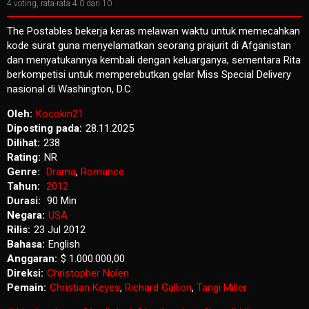
4
voting, rata-rata
4.0
dari 10
The Postables bekerja keras melawan waktu untuk memecahkan
kode surat guna menyelamatkan seorang prajurit di Afganistan
dan menyatukannya kembali dengan keluarganya, sementara Rita
berkompetisi untuk memperebutkan gelar Miss Special Delivery
nasional di Washington, D.C.
Oleh:
Kocokin21
Diposting pada:
28.11.2025
Dilihat:
238
Rating:
NR
Genre:
Drama
,
Romance
Tahun:
2012
Durasi:
90 Min
Negara:
USA
Rilis:
23 Jul 2012
Bahasa:
English
Anggaran:
$ 1.000.000,00
Direksi:
Christopher Nolen
Pemain:
Christian Keyes
,
Richard Gallion
,
Tangi Miller