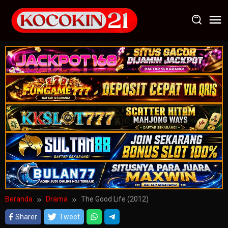
Loncat
ke
konten
Beranda
Drama
The Good Life (2012)
Sharer
Tweet