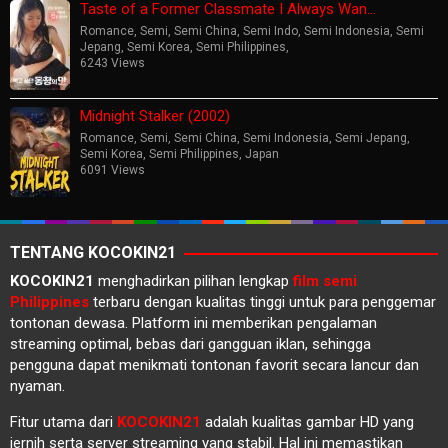
Taste of a Former Classmate I Always Wan…
Romance
,
Semi
,
Semi China
,
Semi Indo
,
Semi Indonesia
,
Semi
Jepang
,
Semi Korea
,
Semi Philippines
,
6243 Views
Midnight Stalker (2002)
Romance
,
Semi
,
Semi China
,
Semi Indonesia
,
Semi Jepang
,
Semi Korea
,
Semi Philippines
,
Japan
6091 Views
TENTANG KOCOKIN21
KOCOKIN21
menghadirkan pilihan lengkap
film semi
Philippines
terbaru dengan kualitas tinggi untuk para penggemar
tontonan dewasa. Platform ini memberikan pengalaman
streaming optimal, bebas dari gangguan iklan, sehingga
pengguna dapat menikmati tontonan favorit secara lancur dan
nyaman.
Fitur utama dari
KOCOKIN21
adalah kualitas gambar HD yang
jernih serta server streaming yang stabil. Hal ini memastikan