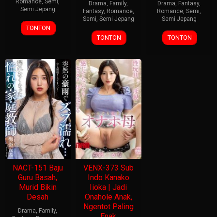
Romance
,
Semi
,
Drama
,
Family
,
Drama
,
Fantasy
,
Semi Jepang
Fantasy
,
Romance
,
Romance
,
Semi
,
Semi
,
Semi Jepang
Semi Jepang
TONTON
TONTON
TONTON
NACT-151 Baju
VENX-373 Sub
Guru Basah,
Indo Kanako
Murid Bikin
Iioka | Jadi
Desah
Onahole Anak,
Ngentot Paling
Drama
,
Family
,
Enak