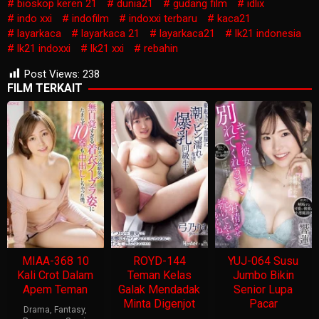
bioskop keren 21
dunia21
gudang film
idlix
indo xxi
indofilm
indoxxi terbaru
kaca21
layarkaca
layarkaca 21
layarkaca21
lk21 indonesia
lk21 indoxxi
lk21 xxi
rebahin
Post Views:
238
FILM TERKAIT
MIAA-368 10
ROYD-144
YUJ-064 Susu
Kali Crot Dalam
Teman Kelas
Jumbo Bikin
Apem Teman
Galak Mendadak
Senior Lupa
Minta Digenjot
Pacar
Drama
,
Fantasy
,