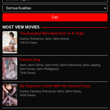
MOST VIEW MOVIES
The Beautiful Wife Next Door Is A Virgin
Drama
,
Romance
,
Semi
,
Semi Korea
,
10676 Views
Pavlov’s Dog
Semi
,
Semi China
,
Semi Indo
,
Semi Indonesia
,
Semi Jepang
,
Semi Korea
,
Semi Philippines
,
7696 Views
My Stepsister Came With Her Sweaty Pussy
Drama
,
Fantasy
,
Romance
,
Semi
,
Semi Korea
,
6908 Views