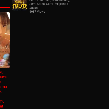
Semi Korea
,
Semi Philippines
,
Japan
6087 Views
ku
tumu
a
armu
k
nmu
at