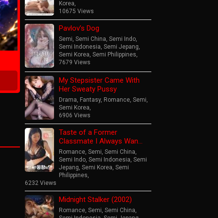
Korea
,
10675 Views
Pavlov’s Dog
ime
Semi
,
Semi China
,
Semi Indo
,
Semi Indonesia
,
Semi Jepang
,
Semi Korea
,
Semi Philippines
,
7679 Views
My Stepsister Came With
Her Sweaty Pussy
Drama
,
Fantasy
,
Romance
,
Semi
,
Semi Korea
,
6906 Views
Taste of a Former
Classmate I Always Wan…
Romance
,
Semi
,
Semi China
,
Semi Indo
,
Semi Indonesia
,
Semi
Jepang
,
Semi Korea
,
Semi
Philippines
,
6232 Views
Midnight Stalker (2002)
Romance
,
Semi
,
Semi China
,
Semi Indonesia
,
Semi Jepang
,