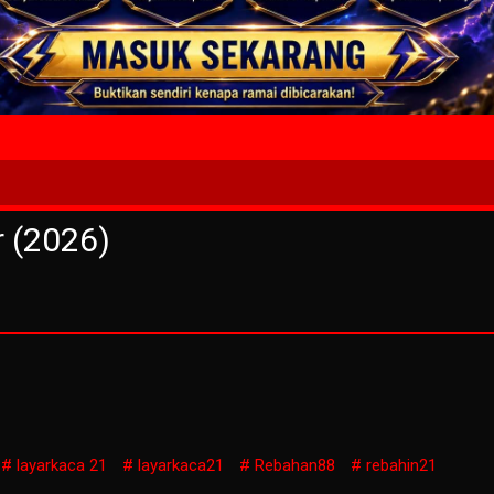
4 Wait T
r (2026)
layarkaca 21
layarkaca21
Rebahan88
rebahin21