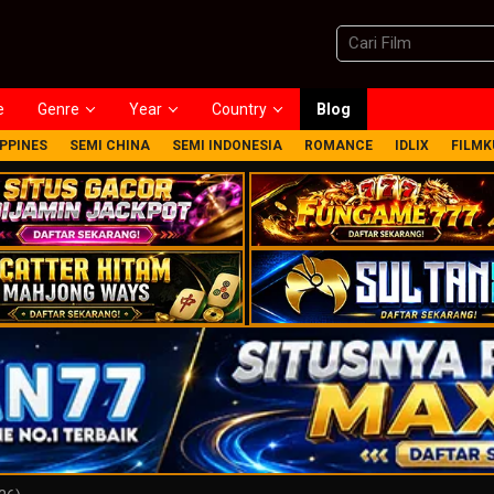
e
Genre
Year
Country
Blog
IPPINES
SEMI CHINA
SEMI INDONESIA
ROMANCE
IDLIX
FILMK