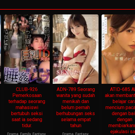
CLUB-926
ADN-789 Seorang
ATID-685 A
Pemerkosaan
wanita yang sudah
akan memban
terhadap seorang
menikah dan
belajar car
mahasiswi
belum pernah
mencium pac
bertubuh seksi
berhubungan seks
dengan bai
saat ia sedang
selama empat
dengan
tidur.
tahun
membiarka
ejakulasi sa
Drama
,
Family
,
Fantasy
,
Drama
,
Fantasy
,