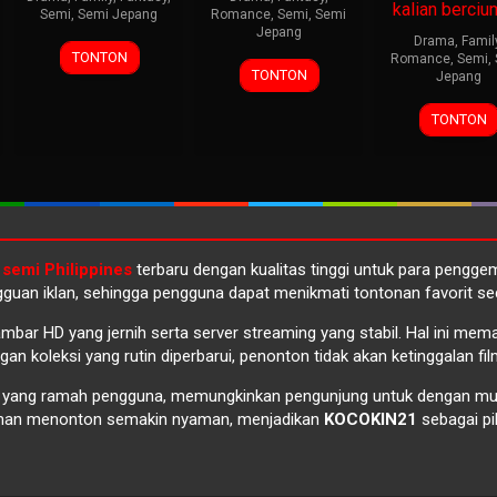
kalian berciu
Semi
,
Semi Jepang
Romance
,
Semi
,
Semi
Jepang
Drama
,
Famil
TONTON
Romance
,
Semi
,
TONTON
Jepang
TONTON
 semi Philippines
terbaru dengan kualitas tinggi untuk para pengg
guan iklan, sehingga pengguna dapat menikmati tontonan favorit se
ambar HD yang jernih serta server streaming yang stabil. Hal ini m
n koleksi yang rutin diperbarui, penonton tidak akan ketinggalan fil
a yang ramah pengguna, memungkinkan pengunjung untuk dengan
aman menonton semakin nyaman, menjadikan
KOCOKIN21
sebagai pi