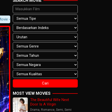
SEARCH MOVIE
> Movie Content -> Player Notification.
MOST VIEW MOVIES
The Beautiful Wife Next
Door Is A Virgin
Drama
,
Romance
,
Semi
,
Semi