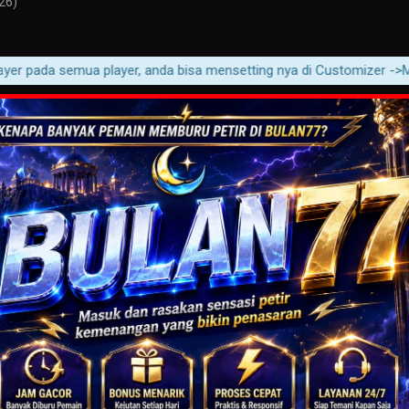
26)
 pada semua player, anda bisa mensetting nya di Customizer ->Movie -