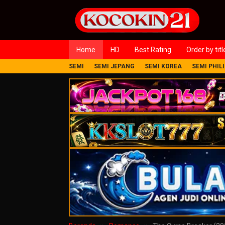
Loncat
ke
konten
Home
HD
Best Rating
Order by titl
SEMI
SEMI JEPANG
SEMI KOREA
SEMI PHIL