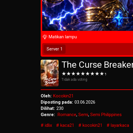
Matikan lampu
Tunggu 2 Detik
Server 1
The Curse Breake
Tidak ada voting
Oleh:
Kocokin21
Diposting pada:
03.06.2026
Dilihat:
230
Genre:
Romance
,
Semi
,
Semi Philippines
idlix
kaca21
kocokin21
layarkaca