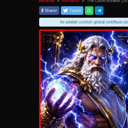
Beranda
Romance
The Curse Breaker (20
Sharer
Tweet
Ini adalah contoh global notifikasi player