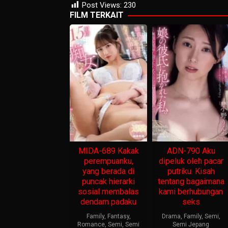
Post Views:
230
FILM TERKAIT
MIDA-689 Kakak
ADN-790 Aku
perempuanku,
dipeluk oleh pacar
yang berada di
putriku. Kisah
puncak hierarki
tentang bagaimana
sosial membalas
kami berhubungan
dendam padaku
seks
Family
,
Fantasy
,
Drama
,
Family
,
Semi
,
Romance
,
Semi
,
Semi
Semi Jepang