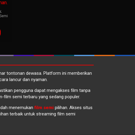
man.
y
,
Semi
emar tontonan dewasa. Platform ini memberikan
cara lancur dan nyaman.
emastikan pengguna dapat mengakses film tanpa
m-film semi terbaru yang sedang populer.
 mudah menemukan
film semi
pilihan. Akses situs
lihan terbaik untuk streaming film semi