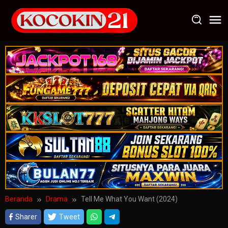
Loncat
ke
konten
Beranda
Drama
Tell Me What You Want (2024)
Sharer
Tweet