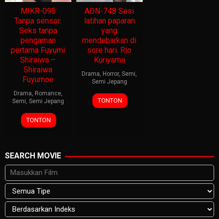
MIKR-095
ADN-748 Sesi
Tanpa sensor:
latihan paparan
Seks tanpa
yang
pengaman
mendebarkan di
pertama Fuyumi
sore hari. Rio
Shiraiwa –
Kuriyama
Shiraiwa
Drama
,
Horror
,
Semi
,
Fuyumoe
Semi Jepang
Drama
,
Romance
,
TONTON
Semi
,
Semi Jepang
TONTON
SEARCH MOVIE