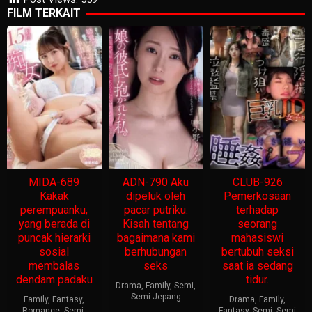
FILM TERKAIT
MIDA-689
ADN-790 Aku
CLUB-926
Kakak
dipeluk oleh
Pemerkosaan
perempuanku,
pacar putriku.
terhadap
yang berada di
Kisah tentang
seorang
puncak hierarki
bagaimana kami
mahasiswi
sosial
berhubungan
bertubuh seksi
membalas
seks
saat ia sedang
dendam padaku
tidur.
Drama
,
Family
,
Semi
,
Semi Jepang
Family
,
Fantasy
,
Drama
,
Family
,
Romance
,
Semi
,
Fantasy
,
Semi
,
Semi