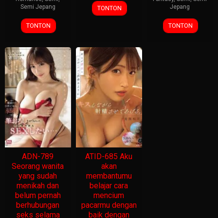
Semi Jepang
Jepang
TONTON
TONTON
TONTON
ADN-789
ATID-685 Aku
Seorang wanita
akan
yang sudah
membantumu
menikah dan
belajar cara
belum pernah
mencium
berhubungan
pacarmu dengan
seks selama
baik dengan