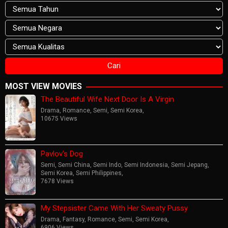
MOST VIEW MOVIES
The Beautiful Wife Next Door Is A Virgin
Drama
,
Romance
,
Semi
,
Semi Korea
,
10675 Views
Pavlov’s Dog
Semi
,
Semi China
,
Semi Indo
,
Semi Indonesia
,
Semi Jepang
,
Semi Korea
,
Semi Philippines
,
7678 Views
My Stepsister Came With Her Sweaty Pussy
Drama
,
Fantasy
,
Romance
,
Semi
,
Semi Korea
,
6906 Views