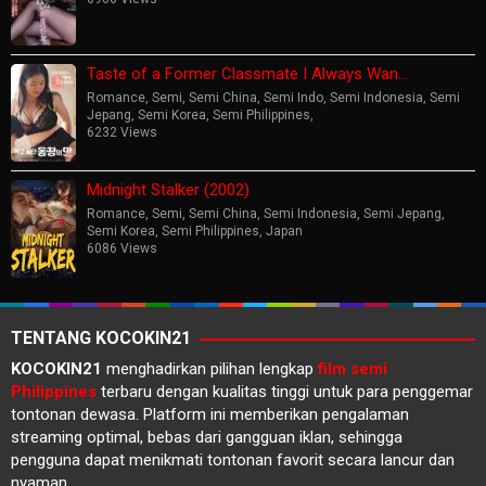
Taste of a Former Classmate I Always Wan…
Romance
,
Semi
,
Semi China
,
Semi Indo
,
Semi Indonesia
,
Semi
Jepang
,
Semi Korea
,
Semi Philippines
,
6232 Views
Midnight Stalker (2002)
Romance
,
Semi
,
Semi China
,
Semi Indonesia
,
Semi Jepang
,
Semi Korea
,
Semi Philippines
,
Japan
6086 Views
TENTANG KOCOKIN21
KOCOKIN21
menghadirkan pilihan lengkap
film semi
Philippines
terbaru dengan kualitas tinggi untuk para penggemar
tontonan dewasa. Platform ini memberikan pengalaman
streaming optimal, bebas dari gangguan iklan, sehingga
pengguna dapat menikmati tontonan favorit secara lancur dan
nyaman.