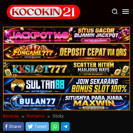
Loncat
ke
konten
Beranda
Romance
Sticky
Sharer
Tweet