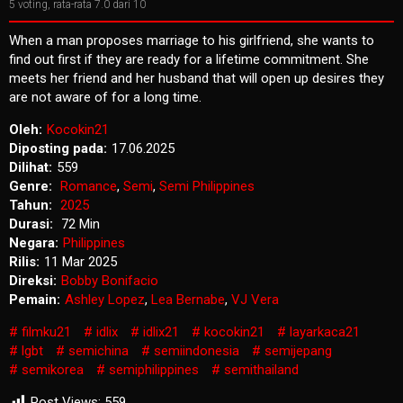
5
voting, rata-rata
7.0
dari 10
When a man proposes marriage to his girlfriend, she wants to
find out first if they are ready for a lifetime commitment. She
meets her friend and her husband that will open up desires they
are not aware of for a long time.
Oleh:
Kocokin21
Diposting pada:
17.06.2025
Dilihat:
559
Genre:
Romance
,
Semi
,
Semi Philippines
Tahun:
2025
Durasi:
72 Min
Negara:
Philippines
Rilis:
11 Mar 2025
Direksi:
Bobby Bonifacio
Pemain:
Ashley Lopez
,
Lea Bernabe
,
VJ Vera
filmku21
idlix
idlix21
kocokin21
layarkaca21
lgbt
semichina
semiindonesia
semijepang
semikorea
semiphilippines
semithailand
Post Views:
559