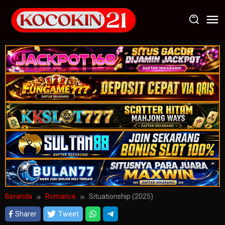
Loncat
ke
konten
Beranda
Romance
Situationship (2025)
Sharer
Tweet