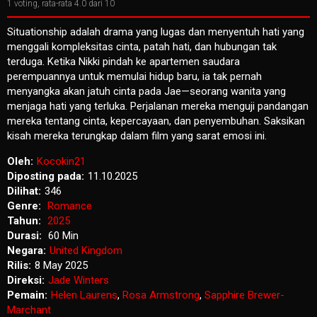
1
voting, rata-rata
4.0
dari 10
Situationship adalah drama yang lugas dan menyentuh hati yang
menggali kompleksitas cinta, patah hati, dan hubungan tak
terduga. Ketika Nikki pindah ke apartemen saudara
perempuannya untuk memulai hidup baru, ia tak pernah
menyangka akan jatuh cinta pada Jae—seorang wanita yang
menjaga hati yang terluka. Perjalanan mereka menguji pandangan
mereka tentang cinta, kepercayaan, dan penyembuhan. Saksikan
kisah mereka terungkap dalam film yang sarat emosi ini.
Oleh:
Kocokin21
Diposting pada:
11.10.2025
Dilihat:
346
Genre:
Romance
Tahun:
2025
Durasi:
60 Min
Negara:
United Kingdom
Rilis:
8 May 2025
Direksi:
Jade Winters
Pemain:
Helen Laurens
,
Rosa Armstrong
,
Sapphire Brewer-
Marchant