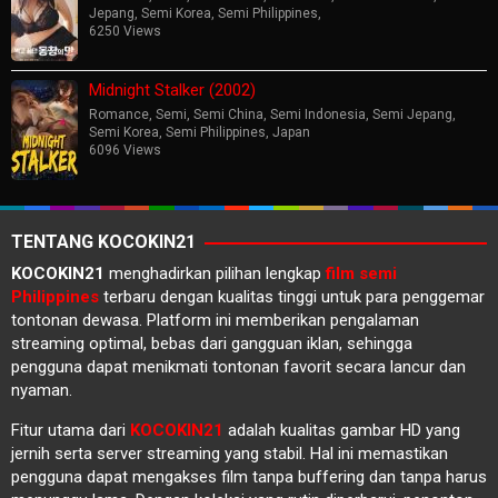
Jepang
,
Semi Korea
,
Semi Philippines
,
6250 Views
Midnight Stalker (2002)
Romance
,
Semi
,
Semi China
,
Semi Indonesia
,
Semi Jepang
,
Semi Korea
,
Semi Philippines
,
Japan
6096 Views
TENTANG KOCOKIN21
KOCOKIN21
menghadirkan pilihan lengkap
film semi
Philippines
terbaru dengan kualitas tinggi untuk para penggemar
tontonan dewasa. Platform ini memberikan pengalaman
streaming optimal, bebas dari gangguan iklan, sehingga
pengguna dapat menikmati tontonan favorit secara lancur dan
nyaman.
Fitur utama dari
KOCOKIN21
adalah kualitas gambar HD yang
jernih serta server streaming yang stabil. Hal ini memastikan
pengguna dapat mengakses film tanpa buffering dan tanpa harus