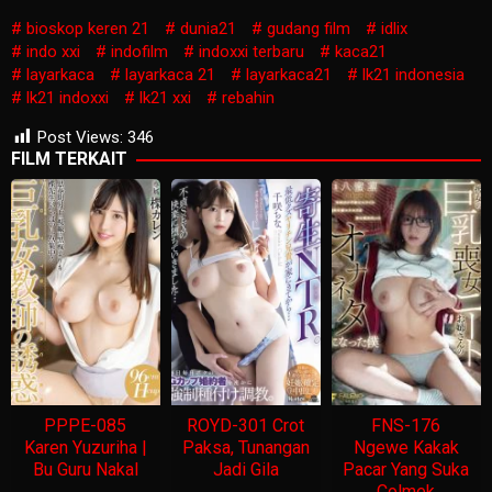
bioskop keren 21
dunia21
gudang film
idlix
indo xxi
indofilm
indoxxi terbaru
kaca21
layarkaca
layarkaca 21
layarkaca21
lk21 indonesia
lk21 indoxxi
lk21 xxi
rebahin
Post Views:
346
FILM TERKAIT
PPPE-085
ROYD-301 Crot
FNS-176
Karen Yuzuriha |
Paksa, Tunangan
Ngewe Kakak
Bu Guru Nakal
Jadi Gila
Pacar Yang Suka
Colmek