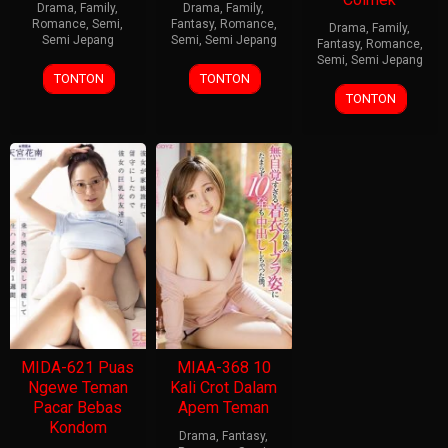
Drama
,
Family
,
Drama
,
Family
,
Romance
,
Semi
,
Fantasy
,
Romance
,
Drama
,
Family
,
Semi Jepang
Semi
,
Semi Jepang
Fantasy
,
Romance
,
Semi
,
Semi Jepang
TONTON
TONTON
TONTON
MIDA-621 Puas
MIAA-368 10
Ngewe Teman
Kali Crot Dalam
Pacar Bebas
Apem Teman
Kondom
Drama
,
Fantasy
,