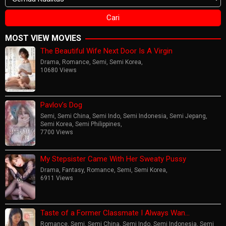
MOST VIEW MOVIES
The Beautiful Wife Next Door Is A Virgin
Drama
,
Romance
,
Semi
,
Semi Korea
,
10680 Views
Pavlov’s Dog
Semi
,
Semi China
,
Semi Indo
,
Semi Indonesia
,
Semi Jepang
,
Semi Korea
,
Semi Philippines
,
7700 Views
My Stepsister Came With Her Sweaty Pussy
Drama
,
Fantasy
,
Romance
,
Semi
,
Semi Korea
,
6911 Views
Taste of a Former Classmate I Always Wan…
Romance
,
Semi
,
Semi China
,
Semi Indo
,
Semi Indonesia
,
Semi