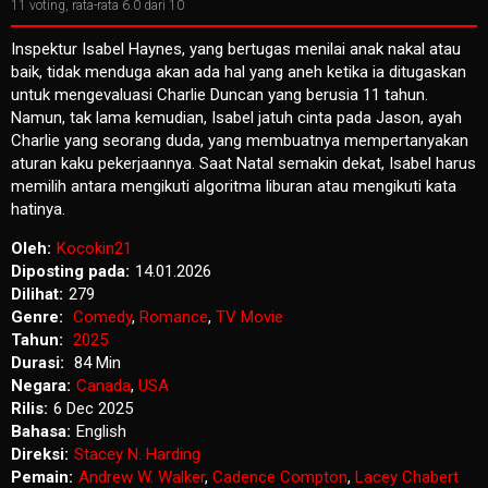
11
voting, rata-rata
6.0
dari 10
Inspektur Isabel Haynes, yang bertugas menilai anak nakal atau
baik, tidak menduga akan ada hal yang aneh ketika ia ditugaskan
untuk mengevaluasi Charlie Duncan yang berusia 11 tahun.
Namun, tak lama kemudian, Isabel jatuh cinta pada Jason, ayah
Charlie yang seorang duda, yang membuatnya mempertanyakan
aturan kaku pekerjaannya. Saat Natal semakin dekat, Isabel harus
memilih antara mengikuti algoritma liburan atau mengikuti kata
hatinya.
Oleh:
Kocokin21
Diposting pada:
14.01.2026
Dilihat:
279
Genre:
Comedy
,
Romance
,
TV Movie
Tahun:
2025
Durasi:
84 Min
Negara:
Canada
,
USA
Rilis:
6 Dec 2025
Bahasa:
English
Direksi:
Stacey N. Harding
Pemain:
Andrew W. Walker
,
Cadence Compton
,
Lacey Chabert