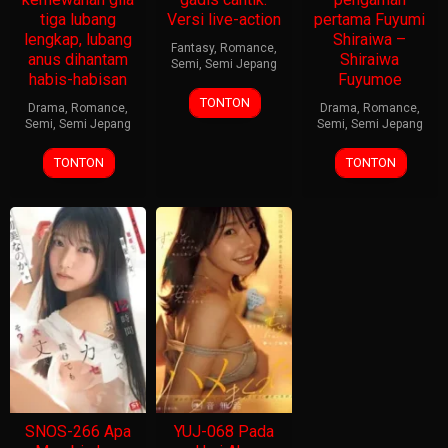
tiga lubang
Versi live-action
pertama Fuyumi
lengkap, lubang
Shiraiwa –
Fantasy
,
Romance
,
anus dihantam
Shiraiwa
Semi
,
Semi Jepang
habis-habisan
Fuyumoe
TONTON
Drama
,
Romance
,
Drama
,
Romance
,
Semi
,
Semi Jepang
Semi
,
Semi Jepang
TONTON
TONTON
SNOS-266 Apa
YUJ-068 Pada