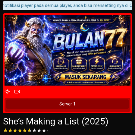
otifikasi player pada semua player, anda bisa mensetting nya di Cust
4 Wait Time
Tunggu 2 Detik
Server 1
She’s Making a List (2025)