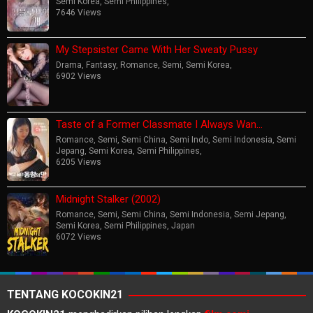
Semi Korea
,
Semi Philippines
,
7646 Views
My Stepsister Came With Her Sweaty Pussy
Drama
,
Fantasy
,
Romance
,
Semi
,
Semi Korea
,
6902 Views
Taste of a Former Classmate I Always Wan…
Romance
,
Semi
,
Semi China
,
Semi Indo
,
Semi Indonesia
,
Semi
Jepang
,
Semi Korea
,
Semi Philippines
,
6205 Views
Midnight Stalker (2002)
Romance
,
Semi
,
Semi China
,
Semi Indonesia
,
Semi Jepang
,
Semi Korea
,
Semi Philippines
,
Japan
6072 Views
TENTANG KOCOKIN21