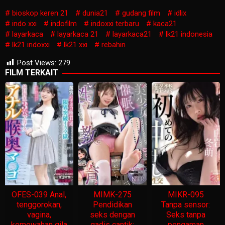
bioskop keren 21
dunia21
gudang film
idlix
indo xxi
indofilm
indoxxi terbaru
kaca21
layarkaca
layarkaca 21
layarkaca21
lk21 indonesia
lk21 indoxxi
lk21 xxi
rebahin
Post Views:
279
FILM TERKAIT
OFES-039 Anal,
MIMK-275
MIKR-095
tenggorokan,
Pendidikan
Tanpa sensor:
vagina,
seks dengan
Seks tanpa
kemewahan gila
gadis cantik:
pengaman