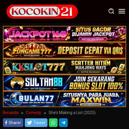
Loncat
ke
konten
Beranda
Comedy
She’s Making a List (2025)
Sharer
Tweet