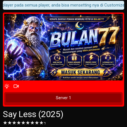
 player pada semua player, anda bisa mensetting nya di Customizer ->
4 Wait Time
Tunggu 1 Detik
Server 1
Say Less (2025)