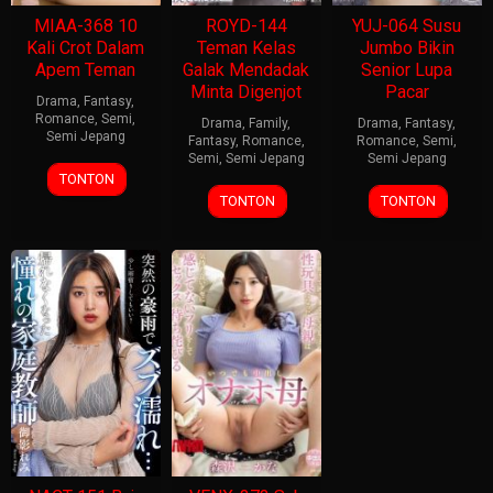
MIAA-368 10
ROYD-144
YUJ-064 Susu
Kali Crot Dalam
Teman Kelas
Jumbo Bikin
Apem Teman
Galak Mendadak
Senior Lupa
Minta Digenjot
Pacar
Drama
,
Fantasy
,
Romance
,
Semi
,
Drama
,
Family
,
Drama
,
Fantasy
,
Semi Jepang
Fantasy
,
Romance
,
Romance
,
Semi
,
Semi
,
Semi Jepang
Semi Jepang
TONTON
TONTON
TONTON