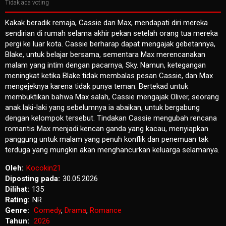
Tidak ada voting
Kakak beradik remaja, Cassie dan Max, mendapati diri mereka
sendirian di rumah selama akhir pekan setelah orang tua mereka
pergi ke luar kota. Cassie berharap dapat mengajak gebetannya,
Blake, untuk belajar bersama, sementara Max merencanakan
malam yang intim dengan pacarnya, Sky. Namun, ketegangan
meningkat ketika Blake tidak membalas pesan Cassie, dan Max
mengejeknya karena tidak punya teman. Bertekad untuk
membuktikan bahwa Max salah, Cassie mengajak Oliver, seorang
anak laki-laki yang sebelumnya ia abaikan, untuk bergabung
dengan kelompok tersebut. Tindakan Cassie mengubah rencana
romantis Max menjadi kencan ganda yang kacau, menyiapkan
panggung untuk malam yang penuh konflik dan penemuan tak
terduga yang mungkin akan menghancurkan keluarga selamanya.
Oleh:
Kocokin21
Diposting pada:
30.05.2026
Dilihat:
135
Rating:
NR
Genre:
Comedy
,
Drama
,
Romance
Tahun:
2026