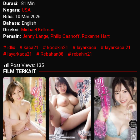
Durasi:
81 Min
Negara:
USA
Rilis:
10 Mar 2026
Bahasa:
English
Direksi:
Michael Kellman
Pemain:
Jenny Lange
,
Philip Casnoff
,
Roxanne Hart
idlix
kaca21
kocokin21
layarkaca
layarkaca 21
layarkaca21
Rebahan88
rebahin21
Post Views:
135
FILM TERKAIT