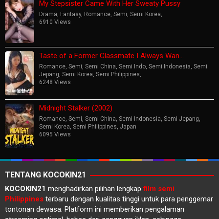
My Stepsister Came With Her Sweaty Pussy
Drama
,
Fantasy
,
Romance
,
Semi
,
Semi Korea
,
6910 Views
Taste of a Former Classmate I Always Wan…
Romance
,
Semi
,
Semi China
,
Semi Indo
,
Semi Indonesia
,
Semi
Jepang
,
Semi Korea
,
Semi Philippines
,
6248 Views
Midnight Stalker (2002)
Romance
,
Semi
,
Semi China
,
Semi Indonesia
,
Semi Jepang
,
Semi Korea
,
Semi Philippines
,
Japan
6095 Views
TENTANG KOCOKIN21
KOCOKIN21
menghadirkan pilihan lengkap
film semi
Philippines
terbaru dengan kualitas tinggi untuk para penggemar
tontonan dewasa. Platform ini memberikan pengalaman