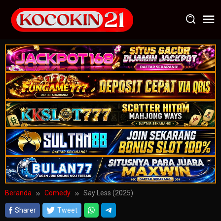
Loncat
ke
konten
Beranda
Comedy
Say Less (2025)
Sharer
Tweet