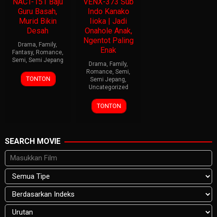
NACT-151 Baju
VENX-373 Sub
Guru Basah,
Indo Kanako
Murid Bikin
Iioka | Jadi
Desah
Onahole Anak,
Ngentot Paling
Drama
,
Family
,
Enak
Fantasy
,
Romance
,
Semi
,
Semi Jepang
Drama
,
Family
,
Romance
,
Semi
,
TONTON
Semi Jepang
,
Uncategorized
TONTON
SEARCH MOVIE