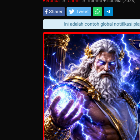
Beranda
Crime
Romeo + Isabella (2023)
Sharer
Tweet
Ini adalah contoh global notifikasi player 