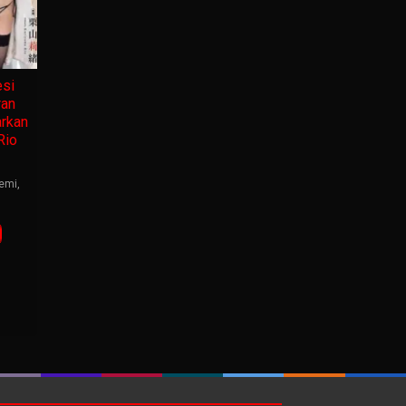
si
ran
rkan
Rio
emi
,
g