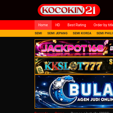
Loncat
ke
konten
Home
HD
Best Rating
Order by titl
SEMI
SEMI JEPANG
SEMI KOREA
SEMI PHIL