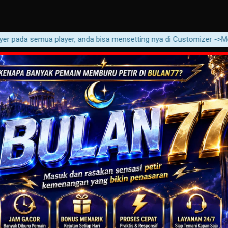
pada semua player, anda bisa mensetting nya di Customizer ->Movie ->