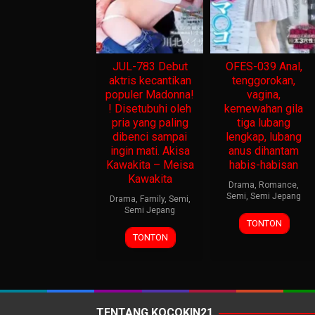
JUL-783 Debut
OFES-039 Anal,
aktris kecantikan
tenggorokan,
populer Madonna!
vagina,
! Disetubuhi oleh
kemewahan gila
pria yang paling
tiga lubang
dibenci sampai
lengkap, lubang
ingin mati. Akisa
anus dihantam
Kawakita – Meisa
habis-habisan
Kawakita
Drama
,
Romance
,
Semi
,
Semi Jepang
Drama
,
Family
,
Semi
,
Semi Jepang
TONTON
TONTON
TENTANG KOCOKIN21