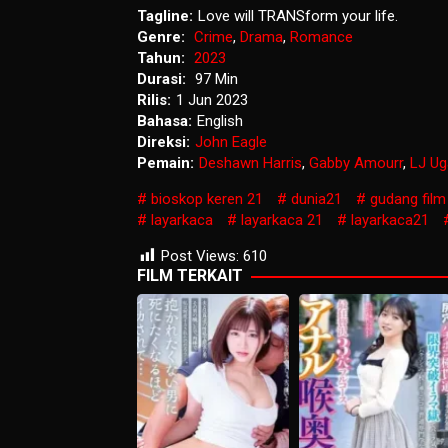
Tagline:
Love will TRANSform your life.
Genre:
Crime
,
Drama
,
Romance
Tahun:
2023
Durasi:
97 Min
Rilis:
1 Jun 2023
Bahasa:
English
Direksi:
John Eagle
Pemain:
Deshawn Harris
,
Gabby Amourr
,
LJ Ug
bioskop keren 21
dunia21
gudang film
layarkaca
layarkaca 21
layarkaca21
Post Views:
610
FILM TERKAIT