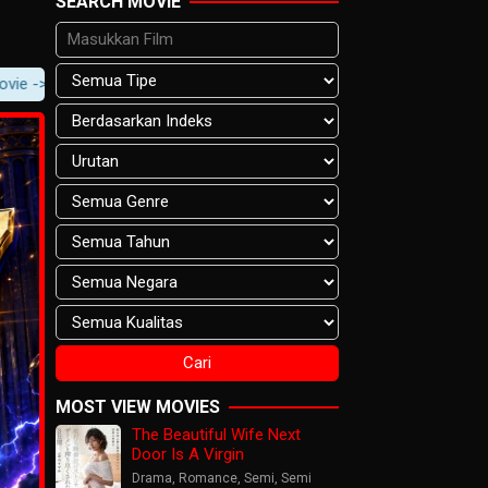
SEARCH MOVIE
 Movie Content -> Player Notification.
MOST VIEW MOVIES
The Beautiful Wife Next
Door Is A Virgin
Drama
,
Romance
,
Semi
,
Semi