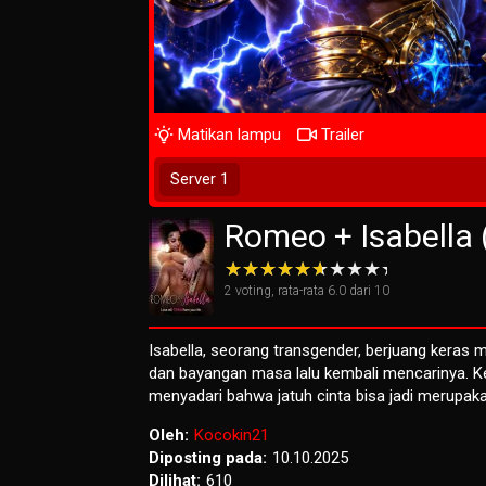
Matikan lampu
Trailer
Tunggu 2 Detik
Server 1
Romeo + Isabella 
2
voting, rata-rata
6.0
dari 10
Isabella, seorang transgender, berjuang kera
dan bayangan masa lalu kembali mencarinya. Ket
menyadari bahwa jatuh cinta bisa jadi merupak
Oleh:
Kocokin21
Diposting pada:
10.10.2025
Dilihat:
610