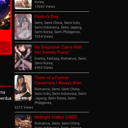
Korea
,
10660 Views
Pavlov’s Dog
ime
Semi
,
Semi China
,
Semi Indo
,
Semi Indonesia
,
Semi Jepang
,
Semi Korea
,
Semi Philippines
,
7654 Views
My Stepsister Came With
Her Sweaty Pussy
Drama
,
Fantasy
,
Romance
,
Semi
,
Semi Korea
,
6903 Views
Taste of a Former
Classmate I Always Wan…
Romance
,
Semi
,
Semi China
,
ama
Semi Indo
,
Semi Indonesia
,
Semi
berdua
Jepang
,
Semi Korea
,
Semi
Philippines
,
6215 Views
Midnight Stalker (2002)
Romance
,
Semi
,
Semi China
,
Semi Indonesia
,
Semi Jepang
,