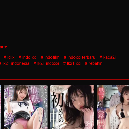
arte
idlix
indo xxi
indofilm
indoxxi terbaru
kaca21
lk21 indonesia
lk21 indoxxi
lk21 xxi
rebahin