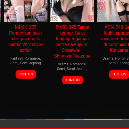
MIMK-275
MIKR-095 Tanpa
ADN-748 Se
Pendidikan seks
sensor: Seks
latihan papa
dengan gadis
tanpa pengaman
yang mendeba
cantik: Versi live-
pertama Fuyumi
di sore hari. 
action
Shiraiwa –
Kuriyama
Shiraiwa Fuyumoe
Fantasy
,
Romance
,
Drama
,
Horror
,
S
Semi
,
Semi Jepang
Semi Jepan
Drama
,
Romance
,
Semi
,
Semi Jepang
TONTON
TONTON
TONTON