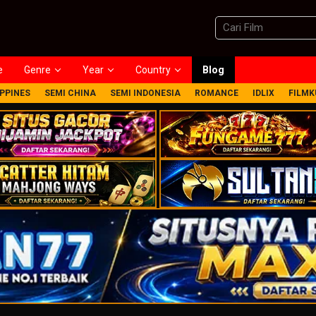
e
Genre
Year
Country
Blog
IPPINES
SEMI CHINA
SEMI INDONESIA
ROMANCE
IDLIX
FILMK