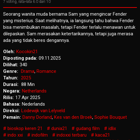
7
voting, rata-rata
6.0
dari 10
Seorang wanita muda bernama Sam yang mengincar Fender
yang misterius. Saat melihatnya, ia langsung tahu bahwa Fender
bisa menimbulkan masalah, tetapi Fender terlalu menawan untuk
dilepaskan. Sam merasakan ketertarikannya, tetapi juga merasa
ada yang tidak beres dengannya.
Oleh:
Kocokin21
Diposting pada:
09.11.2025
Dilihat:
340
Genre:
Drama
,
Romance
Tahun:
2025
Durasi:
88 Min
Negara:
Netherlands
Rilis:
17 Apr 2025
Bahasa:
Nederlands
Direksi:
Lodewijk van Lelyveld
Pemain:
Danny Dorland
,
Kes van den Broek
,
Sophie Bouquet
bioskop keren 21
dunia21
gudang film
idlix
indo xxi
indofilm
indoxxi terbaru
kaca21