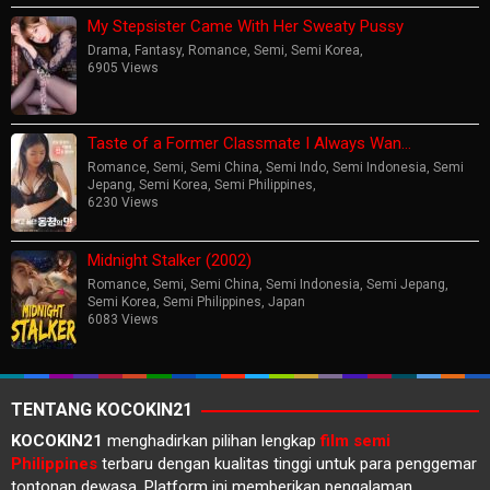
My Stepsister Came With Her Sweaty Pussy
Drama
,
Fantasy
,
Romance
,
Semi
,
Semi Korea
,
6905 Views
Taste of a Former Classmate I Always Wan…
Romance
,
Semi
,
Semi China
,
Semi Indo
,
Semi Indonesia
,
Semi
Jepang
,
Semi Korea
,
Semi Philippines
,
6230 Views
Midnight Stalker (2002)
Romance
,
Semi
,
Semi China
,
Semi Indonesia
,
Semi Jepang
,
Semi Korea
,
Semi Philippines
,
Japan
6083 Views
TENTANG KOCOKIN21
KOCOKIN21
menghadirkan pilihan lengkap
film semi
Philippines
terbaru dengan kualitas tinggi untuk para penggemar
tontonan dewasa. Platform ini memberikan pengalaman