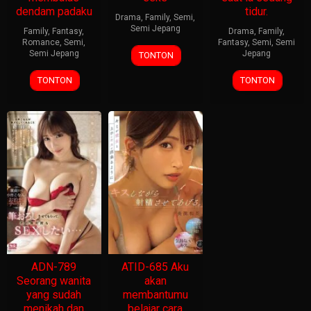
dendam padaku
tidur.
Drama
,
Family
,
Semi
,
Semi Jepang
Family
,
Fantasy
,
Drama
,
Family
,
Romance
,
Semi
,
Fantasy
,
Semi
,
Semi
Semi Jepang
Jepang
TONTON
TONTON
TONTON
ADN-789
ATID-685 Aku
Seorang wanita
akan
yang sudah
membantumu
menikah dan
belajar cara