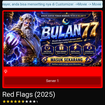
layer, anda bisa mensetting nya di Customizer ->Movie -> Movie Conte
4 Wait Time
Play Now
Server 1
Red Flags (2025)