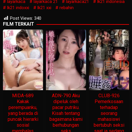
layarkaca
layarkaca 21
layarkaca21
lk21 indonesia
lk21 indoxxi
lk21 xxi
rebahin
Post Views:
340
FILM TERKAIT
MIDA-689
ADN-790 Aku
CLUB-926
Kakak
dipeluk oleh
Pemerkosaan
perempuanku,
pacar putriku.
terhadap
yang berada di
Kisah tentang
seorang
puncak hierarki
bagaimana kami
mahasiswi
sosial
berhubungan
bertubuh seksi
membalas
seks
saat ia sedang