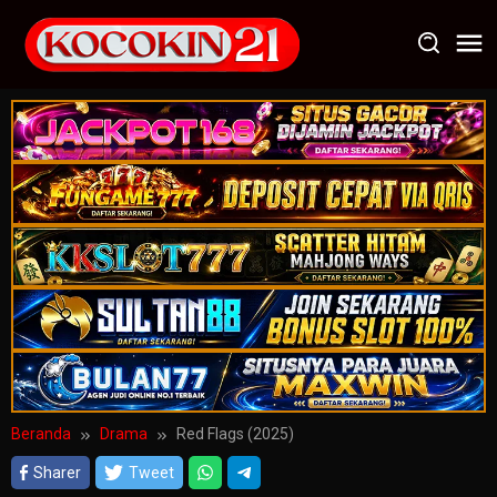
Loncat
ke
konten
Beranda
Drama
Red Flags (2025)
Sharer
Tweet