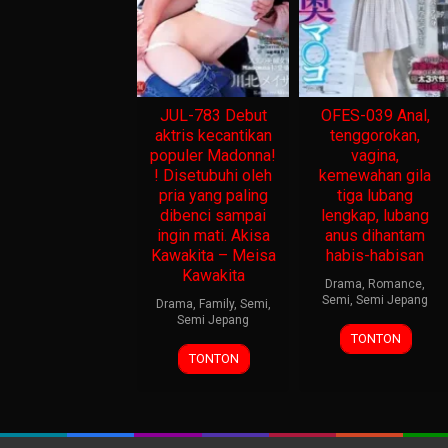
JUL-783 Debut
OFES-039 Anal,
aktris kecantikan
tenggorokan,
populer Madonna!
vagina,
! Disetubuhi oleh
kemewahan gila
pria yang paling
tiga lubang
dibenci sampai
lengkap, lubang
ingin mati. Akisa
anus dihantam
Kawakita – Meisa
habis-habisan
Kawakita
Drama
,
Romance
,
Semi
,
Semi Jepang
Drama
,
Family
,
Semi
,
Semi Jepang
TONTON
TONTON