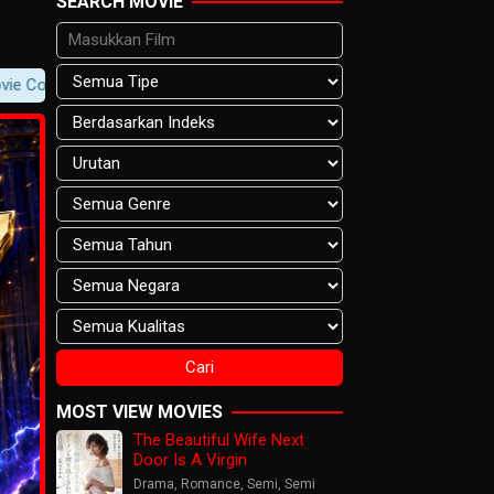
SEARCH MOVIE
tent -> Player Notification.
MOST VIEW MOVIES
The Beautiful Wife Next
Door Is A Virgin
Drama
,
Romance
,
Semi
,
Semi