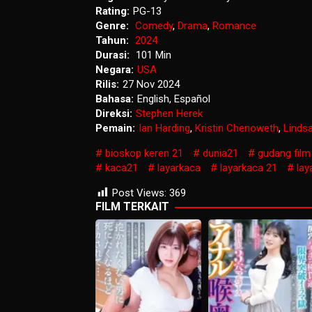
Rating:
PG-13
Genre:
Comedy
,
Drama
,
Romance
Tahun:
2024
Durasi:
101 Min
Negara:
USA
Rilis:
27 Nov 2024
Bahasa:
English, Español
Direksi:
Stephen Herek
Pemain:
Ian Harding
,
Kristin Chenoweth
,
Linds
bioskop keren 21
dunia21
gudang film
kaca21
layarkaca
layarkaca 21
lay
Post Views:
369
FILM TERKAIT