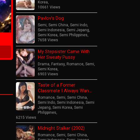
Korea
,
10661 Views
Pavlov’s Dog
ime
Semi
,
Semi China
,
Semi Indo
,
Semi Indonesia
,
Semi Jepang
,
Semi Korea
,
Semi Philippines
,
7658 Views
My Stepsister Came With
Her Sweaty Pussy
Drama
,
Fantasy
,
Romance
,
Semi
,
Semi Korea
,
6903 Views
Taste of a Former
Classmate I Always Wan…
Romance
,
Semi
,
Semi China
,
Semi Indo
,
Semi Indonesia
,
Semi
Jepang
,
Semi Korea
,
Semi
Philippines
,
6215 Views
Midnight Stalker (2002)
Romance
,
Semi
,
Semi China
,
Semi Indonesia
,
Semi Jepang
,