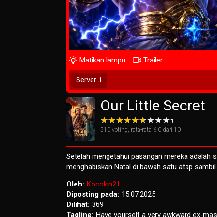
Matikan lampu
Trailer
Tunggu 1 Detik
Server 1
Our Little Secret
510
voting, rata-rata
6.0
dari 10
Setelah mengetahui pasangan mereka adalah 
menghabiskan Natal di bawah satu atap sambil
Oleh:
Kocokin21
Diposting pada:
15.07.2025
Dilihat:
369
Tagline:
Have yourself a very awkward ex-mas