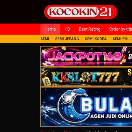
Loncat
ke
konten
Home
HD
Best Rating
Order by titl
SEMI
SEMI JEPANG
SEMI KOREA
SEMI PHIL