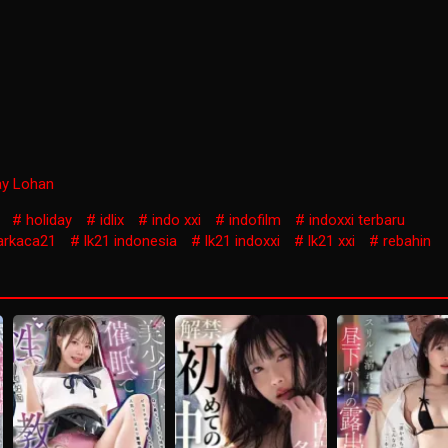
ay Lohan
holiday
idlix
indo xxi
indofilm
indoxxi terbaru
arkaca21
lk21 indonesia
lk21 indoxxi
lk21 xxi
rebahin