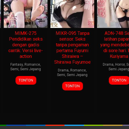
MIMK-275
MIKR-095 Tanpa
ADN-748 Se
Pendidikan seks
sensor: Seks
latihan papa
dengan gadis
tanpa pengaman
yang mendeba
cantik: Versi live-
pertama Fuyumi
di sore hari. 
action
Shiraiwa –
Kuriyama
Shiraiwa Fuyumoe
Fantasy
,
Romance
,
Drama
,
Horror
,
S
Semi
,
Semi Jepang
Semi Jepan
Drama
,
Romance
,
Semi
,
Semi Jepang
TONTON
TONTON
TONTON