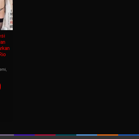
si
ran
rkan
Rio
emi
,
g