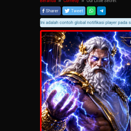
Beranda
Comedy
Our Little Secret
Sharer
Tweet
Ini adalah contoh global notifikasi player pada semua