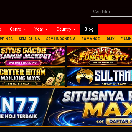
e
Genre
Year
Country
Blog
IPPINES
SEMI CHINA
SEMI INDONESIA
ROMANCE
IDLIX
FILMK