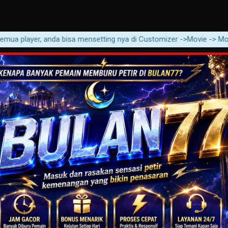
 player, anda bisa mensetting nya di Customizer ->Movie -> Movie Con