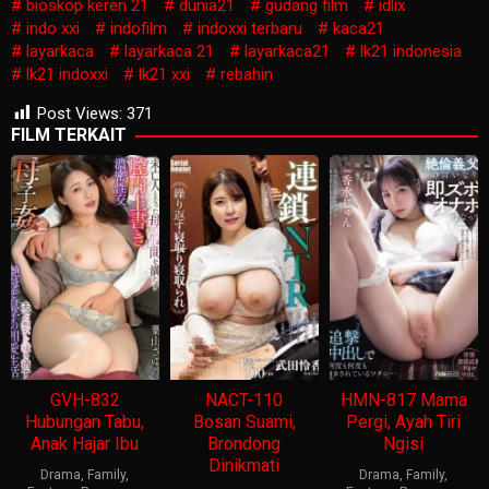
bioskop keren 21
dunia21
gudang film
idlix
indo xxi
indofilm
indoxxi terbaru
kaca21
layarkaca
layarkaca 21
layarkaca21
lk21 indonesia
lk21 indoxxi
lk21 xxi
rebahin
Post Views:
371
FILM TERKAIT
GVH-832
NACT-110
HMN-817 Mama
Hubungan Tabu,
Bosan Suami,
Pergi, Ayah Tiri
Anak Hajar Ibu
Brondong
Ngisi
Dinikmati
Drama
,
Family
,
Drama
,
Family
,