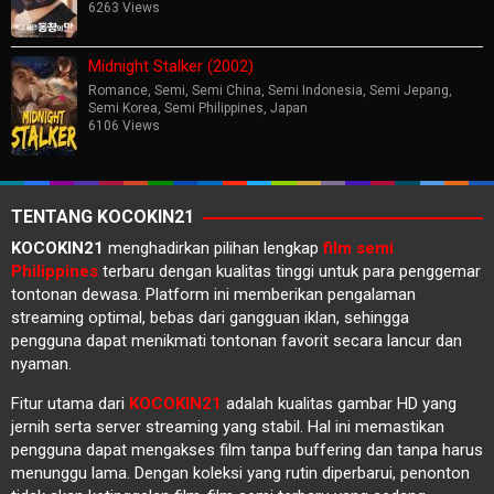
6263 Views
Midnight Stalker (2002)
Romance
,
Semi
,
Semi China
,
Semi Indonesia
,
Semi Jepang
,
Semi Korea
,
Semi Philippines
,
Japan
6106 Views
TENTANG KOCOKIN21
KOCOKIN21
menghadirkan pilihan lengkap
film semi
Philippines
terbaru dengan kualitas tinggi untuk para penggemar
tontonan dewasa. Platform ini memberikan pengalaman
streaming optimal, bebas dari gangguan iklan, sehingga
pengguna dapat menikmati tontonan favorit secara lancur dan
nyaman.
Fitur utama dari
KOCOKIN21
adalah kualitas gambar HD yang
jernih serta server streaming yang stabil. Hal ini memastikan
pengguna dapat mengakses film tanpa buffering dan tanpa harus
menunggu lama. Dengan koleksi yang rutin diperbarui, penonton