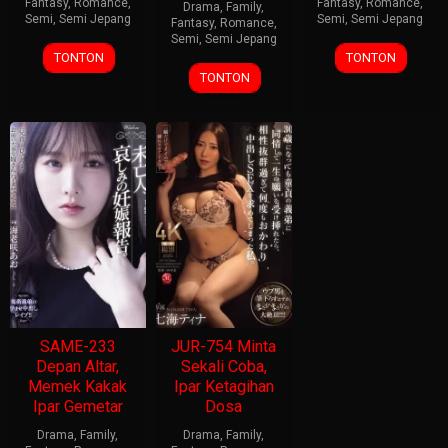
Fantasy
,
Romance
,
Fantasy
,
Romance
,
Drama
,
Family
,
Semi
,
Semi Jepang
Semi
,
Semi Jepang
Fantasy
,
Romance
,
Semi
,
Semi Jepang
TONTON
TONTON
TONTON
SAME-233
JUR-754 Minta
Depan Altar,
Sekali Coba,
Memek Kakak
Ipar Ketagihan
Ipar Gemetar
Dosa
Drama
,
Family
,
Drama
,
Family
,