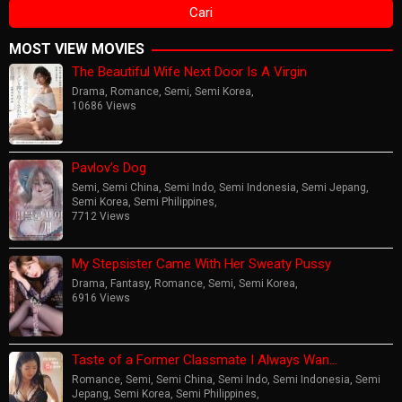
MOST VIEW MOVIES
The Beautiful Wife Next Door Is A Virgin
Drama
,
Romance
,
Semi
,
Semi Korea
,
10686 Views
Pavlov’s Dog
Semi
,
Semi China
,
Semi Indo
,
Semi Indonesia
,
Semi Jepang
,
Semi Korea
,
Semi Philippines
,
7712 Views
My Stepsister Came With Her Sweaty Pussy
Drama
,
Fantasy
,
Romance
,
Semi
,
Semi Korea
,
6916 Views
Taste of a Former Classmate I Always Wan…
Romance
,
Semi
,
Semi China
,
Semi Indo
,
Semi Indonesia
,
Semi
Jepang
,
Semi Korea
,
Semi Philippines
,