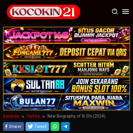
Loncat
ke
konten
Beranda
History
New Biography of Xi Shi (2024)
Sharer
Tweet