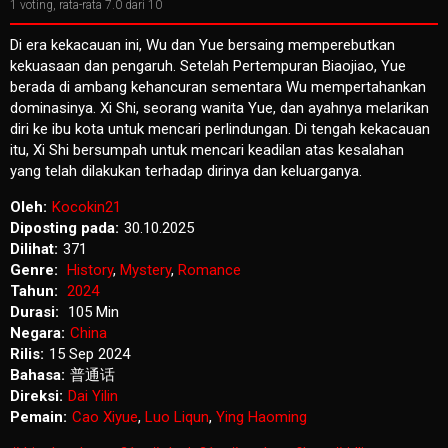
1
voting, rata-rata
7.0
dari 10
Di era kekacauan ini, Wu dan Yue bersaing memperebutkan
kekuasaan dan pengaruh. Setelah Pertempuran Biaojiao, Yue
berada di ambang kehancuran sementara Wu mempertahankan
dominasinya. Xi Shi, seorang wanita Yue, dan ayahnya melarikan
diri ke ibu kota untuk mencari perlindungan. Di tengah kekacauan
itu, Xi Shi bersumpah untuk mencari keadilan atas kesalahan
yang telah dilakukan terhadap dirinya dan keluarganya.
Oleh:
Kocokin21
Diposting pada:
30.10.2025
Dilihat:
371
Genre:
History
,
Mystery
,
Romance
Tahun:
2024
Durasi:
105 Min
Negara:
China
Rilis:
15 Sep 2024
Bahasa:
普通话
Direksi:
Dai Yilin
Pemain:
Cao Xiyue
,
Luo Liqun
,
Ying Haoming