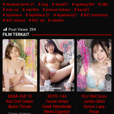
bioskop keren 21
dog
dunia21
gudang film
idlix
indo xxi
indofilm
indoxxi terbaru
kaca21
layarkaca
layarkaca 21
layarkaca21
lk21 indonesia
lk21 indoxxi
lk21 xxi
rebahin
Post Views:
294
FILM TERKAIT
MIAA-368 10
ROYD-144
YUJ-064 Susu
Kali Crot Dalam
Teman Kelas
Jumbo Bikin
Apem Teman
Galak Mendadak
Senior Lupa
Minta Digenjot
Pacar
Drama
,
Fantasy
,