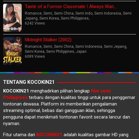
Taste of a Former Classmate I Always Wan…
Romance
,
Semi
,
Semi China
,
Semi Indo
,
Semi Indonesia
,
Semi
Jepang
,
Semi Korea
,
Semi Philippines
,
6242 Views
Midnight Stalker (2002)
Romance
,
Semi
,
Semi China
,
Semi Indonesia
,
Semi Jepang
,
Semi Korea
,
Semi Philippines
,
Japan
6089 Views
TENTANG KOCOKIN21
KOCOKIN21
menghadirkan pilihan lengkap
film semi
Philippines
terbaru dengan kualitas tinggi untuk para penggemar
tontonan dewasa. Platform ini memberikan pengalaman
streaming optimal, bebas dari gangguan iklan, sehingga
pengguna dapat menikmati tontonan favorit secara lancur dan
nyaman.
Fitur utama dari
KOCOKIN21
adalah kualitas gambar HD yang