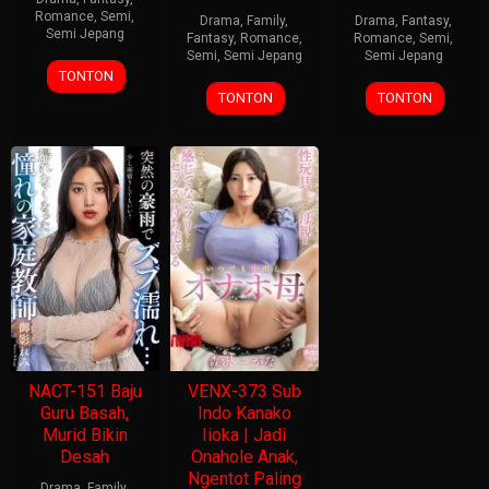
Romance
,
Semi
,
Drama
,
Family
,
Drama
,
Fantasy
,
Semi Jepang
Fantasy
,
Romance
,
Romance
,
Semi
,
Semi
,
Semi Jepang
Semi Jepang
TONTON
TONTON
TONTON
NACT-151 Baju
VENX-373 Sub
Guru Basah,
Indo Kanako
Murid Bikin
Iioka | Jadi
Desah
Onahole Anak,
Ngentot Paling
Drama
,
Family
,