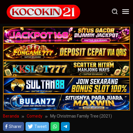
Loncat
ke
konten
Beranda
Comedy
My Christmas Family Tree (2021)
Sharer
Tweet