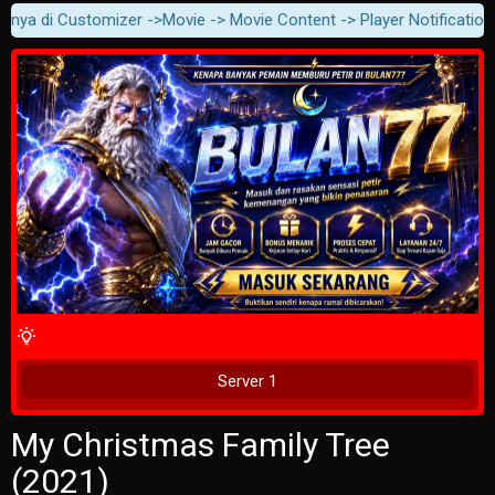
nya di Customizer ->Movie -> Movie Content -> Player Notification.
4 Wait Time
Play Now
Server 1
My Christmas Family Tree
(2021)