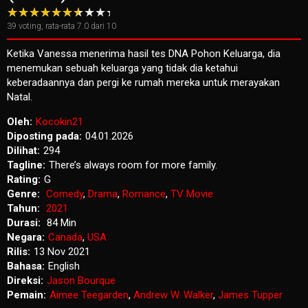
39
voting, rata-rata
7.0
dari 10
Ketika Vanessa menerima hasil tes DNA Pohon Keluarga, dia
menemukan sebuah keluarga yang tidak dia ketahui
keberadaannya dan pergi ke rumah mereka untuk merayakan
Natal.
Oleh:
Kocokin21
Diposting pada:
04.01.2026
Dilihat:
294
Tagline:
There’s always room for more family.
Rating:
G
Genre:
Comedy
,
Drama
,
Romance
,
TV Movie
Tahun:
2021
Durasi:
84 Min
Negara:
Canada
,
USA
Rilis:
13 Nov 2021
Bahasa:
English
Direksi:
Jason Bourque
Pemain:
Aimee Teegarden
,
Andrew W. Walker
,
James Tupper