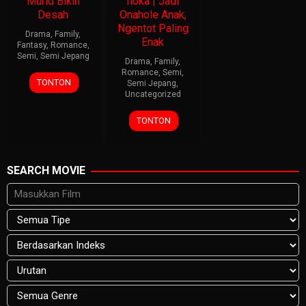
Murid Bikin
Iioka | Jadi
Desah
Onahole Anak,
Ngentot Paling
Drama
,
Family
,
Enak
Fantasy
,
Romance
,
Semi
,
Semi Jepang
Drama
,
Family
,
Romance
,
Semi
,
TONTON
Semi Jepang
,
Uncategorized
TONTON
SEARCH MOVIE