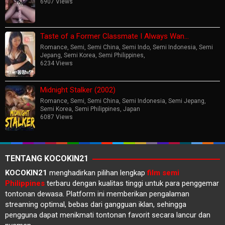
6907 Views
Taste of a Former Classmate I Always Wan…
Romance
,
Semi
,
Semi China
,
Semi Indo
,
Semi Indonesia
,
Semi
Jepang
,
Semi Korea
,
Semi Philippines
,
6234 Views
Midnight Stalker (2002)
Romance
,
Semi
,
Semi China
,
Semi Indonesia
,
Semi Jepang
,
Semi Korea
,
Semi Philippines
,
Japan
6087 Views
TENTANG KOCOKIN21
KOCOKIN21
menghadirkan pilihan lengkap
film semi
Philippines
terbaru dengan kualitas tinggi untuk para penggemar
tontonan dewasa. Platform ini memberikan pengalaman
streaming optimal, bebas dari gangguan iklan, sehingga
pengguna dapat menikmati tontonan favorit secara lancur dan