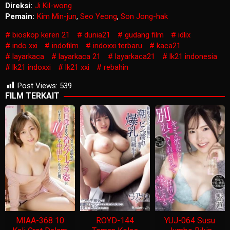
Direksi:
Ji Kil-wong
Pemain:
Kim Min-jun
,
Seo Yeong
,
Son Jong-hak
bioskop keren 21
dunia21
gudang film
idlix
indo xxi
indofilm
indoxxi terbaru
kaca21
layarkaca
layarkaca 21
layarkaca21
lk21 indonesia
lk21 indoxxi
lk21 xxi
rebahin
Post Views:
539
FILM TERKAIT
MIAA-368 10
ROYD-144
YUJ-064 Susu