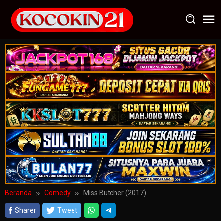
Loncat
ke
konten
Beranda
Comedy
Miss Butcher (2017)
Sharer
Tweet