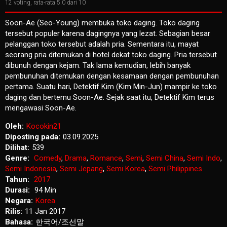
12
voting, rata-rata
5.0
dari 10
Soon-Ae (Seo-Young) membuka toko daging. Toko daging
tersebut populer karena dagingnya yang lezat. Sebagian besar
pelanggan toko tersebut adalah pria. Sementara itu, mayat
seorang pria ditemukan di hotel dekat toko daging. Pria tersebut
dibunuh dengan kejam. Tak lama kemudian, lebih banyak
pembunuhan ditemukan dengan kesamaan dengan pembunuhan
pertama. Suatu hari, Detektif Kim (Kim Min-Jun) mampir ke toko
daging dan bertemu Soon-Ae. Sejak saat itu, Detektif Kim terus
mengawasi Soon-Ae.
Oleh:
Kocokin21
Diposting pada:
03.09.2025
Dilihat:
539
Genre:
Comedy
,
Drama
,
Romance
,
Semi
,
Semi China
,
Semi Indo
,
Semi Indonesia
,
Semi Jepang
,
Semi Korea
,
Semi Philippines
Tahun:
2017
Durasi:
94 Min
Negara:
Korea
Rilis:
11 Jan 2017
Bahasa:
한국어/조선말