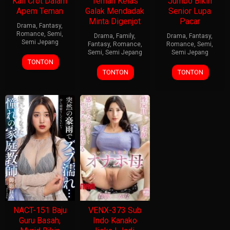
Kali Crot Dalam
Teman Kelas
Jumbo Bikin
Apem Teman
Galak Mendadak
Senior Lupa
Minta Digenjot
Pacar
Drama
,
Fantasy
,
Romance
,
Semi
,
Drama
,
Family
,
Drama
,
Fantasy
,
Semi Jepang
Fantasy
,
Romance
,
Romance
,
Semi
,
Semi
,
Semi Jepang
Semi Jepang
TONTON
TONTON
TONTON
NACT-151 Baju
VENX-373 Sub
Guru Basah,
Indo Kanako