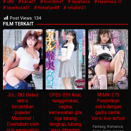
idlix
kaca21
kocokin21
layarkaca
layarkaca 21
layarkaca21
Rebahan88
rebahin21
Post Views:
134
FILM TERKAIT
JUL-783 Debut
OFES-039 Anal,
MIMK-275
aktris
tenggorokan,
Pendidikan
kecantikan
vagina,
seks dengan
populer
kemewahan gila
gadis cantik:
Madonna! !
tiga lubang
Versi live-action
Disetubuhi oleh
lengkap, lubang
Fantasy
,
Romance
,
pria yang paling
anus dihantam