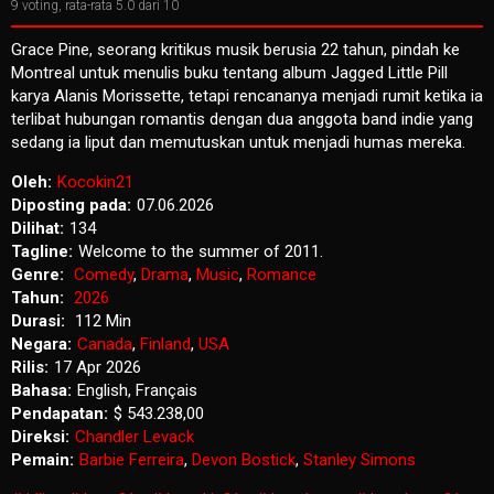
9
voting, rata-rata
5.0
dari 10
Grace Pine, seorang kritikus musik berusia 22 tahun, pindah ke
Montreal untuk menulis buku tentang album Jagged Little Pill
karya Alanis Morissette, tetapi rencananya menjadi rumit ketika ia
terlibat hubungan romantis dengan dua anggota band indie yang
sedang ia liput dan memutuskan untuk menjadi humas mereka.
Oleh:
Kocokin21
Diposting pada:
07.06.2026
Dilihat:
134
Tagline:
Welcome to the summer of 2011.
Genre:
Comedy
,
Drama
,
Music
,
Romance
Tahun:
2026
Durasi:
112 Min
Negara:
Canada
,
Finland
,
USA
Rilis:
17 Apr 2026
Bahasa:
English, Français
Pendapatan:
$ 543.238,00
Direksi:
Chandler Levack
Pemain:
Barbie Ferreira
,
Devon Bostick
,
Stanley Simons