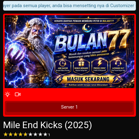
layer pada semua player, anda bisa mensetting nya di Customizer ->Mo
4 Wait Time
Play Now
Server 1
Mile End Kicks (2025)