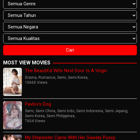
MOST VIEW MOVIES
The Beautiful Wife Next Door Is A Virgin
Drama
,
Romance
,
Semi
,
Semi Korea
,
10660 Views
Pavlov’s Dog
Semi
,
Semi China
,
Semi Indo
,
Semi Indonesia
,
Semi Jepang
,
Semi Korea
,
Semi Philippines
,
7654 Views
My Stepsister Came With Her Sweaty Pussy