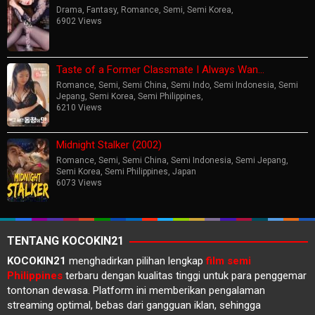
Drama
,
Fantasy
,
Romance
,
Semi
,
Semi Korea
,
6902 Views
Taste of a Former Classmate I Always Wan…
Romance
,
Semi
,
Semi China
,
Semi Indo
,
Semi Indonesia
,
Semi
Jepang
,
Semi Korea
,
Semi Philippines
,
6210 Views
Midnight Stalker (2002)
Romance
,
Semi
,
Semi China
,
Semi Indonesia
,
Semi Jepang
,
Semi Korea
,
Semi Philippines
,
Japan
6073 Views
TENTANG KOCOKIN21
KOCOKIN21
menghadirkan pilihan lengkap
film semi
Philippines
terbaru dengan kualitas tinggi untuk para penggemar
tontonan dewasa. Platform ini memberikan pengalaman
streaming optimal, bebas dari gangguan iklan, sehingga