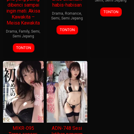
Semi
,
Semi Jepang
dibenci sampai
habis-habisan
ingin mati. Akisa
TONTON
Drama
,
Romance
,
Kawakita –
Semi
,
Semi Jepang
Meisa Kawakita
TONTON
Drama
,
Family
,
Semi
,
Semi Jepang
TONTON
MIKR-095
ADN-748 Sesi