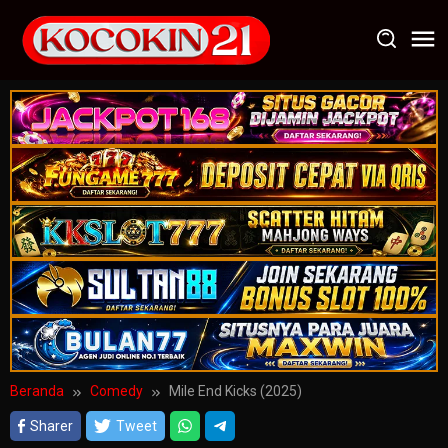
Loncat
ke
konten
Beranda
Comedy
Mile End Kicks (2025)
Sharer
Tweet