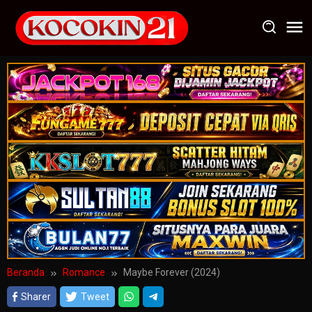
Loncat
ke
konten
Beranda
Romance
Maybe Forever (2024)
Sharer
Tweet