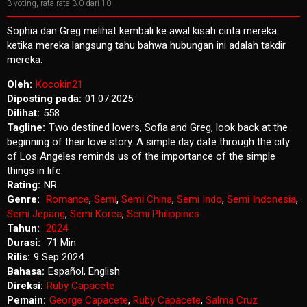
3
voting, rata-rata
3.0
dari 10
Sophia dan Greg melihat kembali ke awal kisah cinta mereka
ketika mereka langsung tahu bahwa hubungan ini adalah takdir
mereka.
Oleh:
Kocokin21
Diposting pada:
01.07.2025
Dilihat:
558
Tagline:
Two destined lovers, Sofia and Greg, look back at the
beginning of their love story. A simple day date through the city
of Los Angeles reminds us of the importance of the simple
things in life.
Rating:
NR
Genre:
Romance
,
Semi
,
Semi China
,
Semi Indo
,
Semi Indonesia
,
Semi Jepang
,
Semi Korea
,
Semi Philippines
Tahun:
2024
Durasi:
71 Min
Rilis:
9 Sep 2024
Bahasa:
Español, English
Direksi:
Ruby Capacete
Pemain:
George Capacete
,
Ruby Capacete
,
Salma Cruz