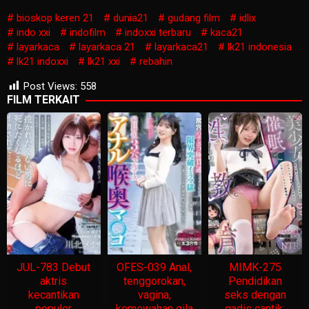
bioskop keren 21
dunia21
gudang film
idlix
indo xxi
indofilm
indoxxi terbaru
kaca21
layarkaca
layarkaca 21
layarkaca21
lk21 indonesia
lk21 indoxxi
lk21 xxi
rebahin
Post Views:
558
FILM TERKAIT
JUL-783 Debut
OFES-039 Anal,
MIMK-275
aktris
tenggorokan,
Pendidikan
kecantikan
vagina,
seks dengan
populer
kemewahan gila
gadis cantik: