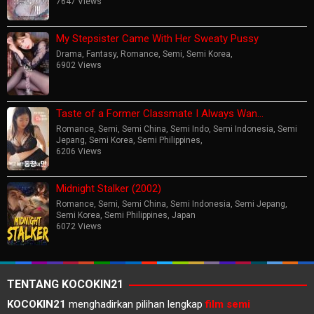
7647 Views
My Stepsister Came With Her Sweaty Pussy
Drama
,
Fantasy
,
Romance
,
Semi
,
Semi Korea
,
6902 Views
Taste of a Former Classmate I Always Wan…
Romance
,
Semi
,
Semi China
,
Semi Indo
,
Semi Indonesia
,
Semi
Jepang
,
Semi Korea
,
Semi Philippines
,
6206 Views
Midnight Stalker (2002)
Romance
,
Semi
,
Semi China
,
Semi Indonesia
,
Semi Jepang
,
Semi Korea
,
Semi Philippines
,
Japan
6072 Views
TENTANG KOCOKIN21
KOCOKIN21
menghadirkan pilihan lengkap
film semi