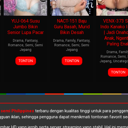
YUJ-064 Susu
NACT-151 Baju
VENX-373 S
Jumbo Bikin
Guru Basah, Murid
Indo Kanako I
Senior Lupa Pacar
Bikin Desah
| Jadi Onah
Anak, Ngent
Drama
,
Fantasy
,
Drama
,
Family
,
Fantasy
,
Paling Ena
Romance
,
Semi
,
Semi
Romance
,
Semi
,
Semi
Jepang
Jepang
Drama
,
Famil
Romance
,
Semi
,
TONTON
TONTON
Jepang
,
Uncatego
TONTON
 semi Philippines
terbaru dengan kualitas tinggi untuk para pengg
guan iklan, sehingga pengguna dapat menikmati tontonan favorit se
ambar HD yang jernih serta server streaming yang stabil. Hal ini m