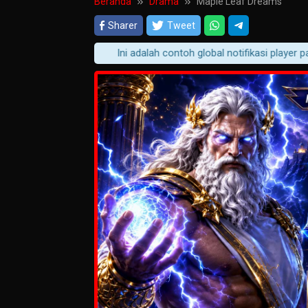
Beranda
Drama
Maple Leaf Dreams
Sharer
Tweet
Ini adalah contoh global notifikasi player pada s