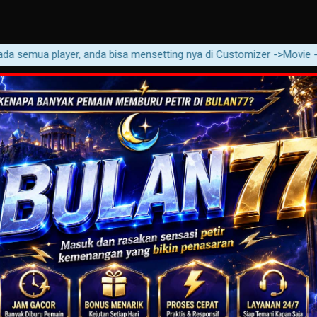
emua player, anda bisa mensetting nya di Customizer ->Movie -> Movie