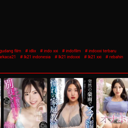
gudang film
idlix
indo xxi
indofilm
indoxxi terbaru
arkaca21
lk21 indonesia
lk21 indoxxi
lk21 xxi
rebahin