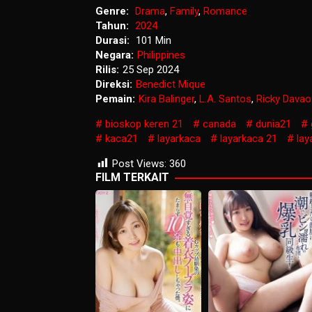
Genre:
Drama
,
Family
,
Romance
Tahun:
2024
Durasi:
101 Min
Negara:
Philippines
Rilis:
25 Sep 2024
Direksi:
Benedict Mique
Pemain:
Kira Balinger
,
L.A. Santos
,
Ricky Davao
bioskop keren 21
canada
dunia21
kaca21
layarkaca
layarkaca 21
lay
Post Views:
360
FILM TERKAIT