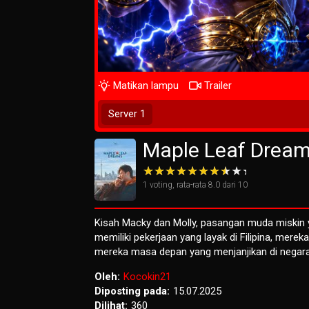
Matikan lampu
Trailer
Tunggu 2 Detik
Server 1
Maple Leaf Drea
1
voting, rata-rata
8.0
dari 10
Kisah Macky dan Molly, pasangan muda miskin y
memiliki pekerjaan yang layak di Filipina, mere
mereka masa depan yang menjanjikan di negara
Oleh:
Kocokin21
Diposting pada:
15.07.2025
Dilihat:
360