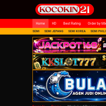
Loncat
ke
konten
Home
HD
Best Rating
Order by titl
SEMI
SEMI JEPANG
SEMI KOREA
SEMI PHIL