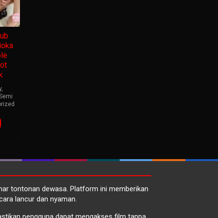
ub
ioka
ole
ot
k
y
,
Semi
rized
emar tontonan dewasa. Platform ini memberikan
cara lancur dan nyaman.
emastikan pengguna dapat mengakses film tanpa