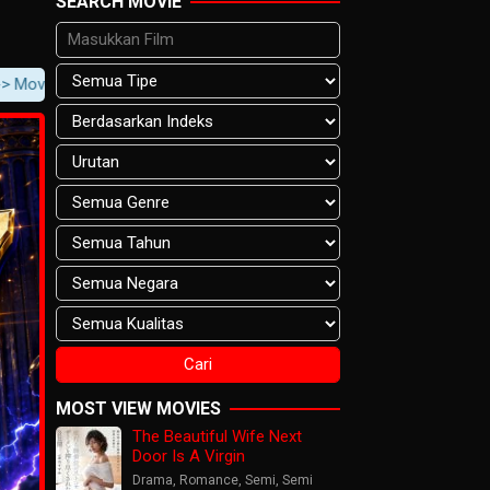
SEARCH MOVIE
 Content -> Player Notification.
MOST VIEW MOVIES
The Beautiful Wife Next
Door Is A Virgin
Drama
,
Romance
,
Semi
,
Semi