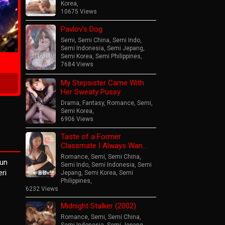
Korea
,
10675 Views
Pavlov’s Dog
ime
Semi
,
Semi China
,
Semi Indo
,
Semi Indonesia
,
Semi Jepang
,
Semi Korea
,
Semi Philippines
,
7684 Views
My Stepsister Came With
Her Sweaty Pussy
Drama
,
Fantasy
,
Romance
,
Semi
,
Semi Korea
,
6906 Views
Taste of a Former
Classmate I Always Wan…
Romance
,
Semi
,
Semi China
,
pun
Semi Indo
,
Semi Indonesia
,
Semi
ri
Jepang
,
Semi Korea
,
Semi
Philippines
,
6232 Views
Midnight Stalker (2002)
Romance
,
Semi
,
Semi China
,
Semi Indonesia
,
Semi Jepang
,