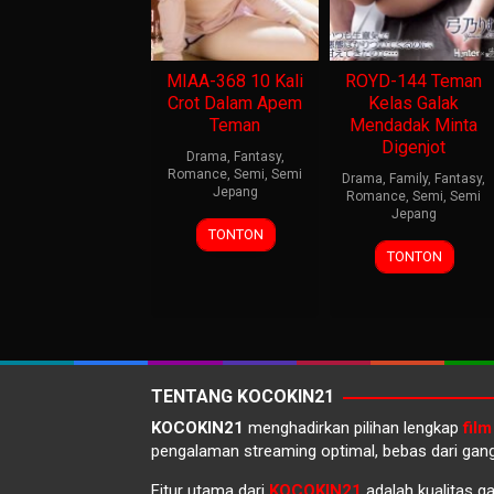
MIAA-368 10 Kali
ROYD-144 Teman
Crot Dalam Apem
Kelas Galak
Teman
Mendadak Minta
Digenjot
Drama
,
Fantasy
,
Romance
,
Semi
,
Semi
Drama
,
Family
,
Fantasy
,
Jepang
Romance
,
Semi
,
Semi
Jepang
TONTON
TONTON
TENTANG KOCOKIN21
KOCOKIN21
menghadirkan pilihan lengkap
film
pengalaman streaming optimal, bebas dari gang
Fitur utama dari
KOCOKIN21
adalah kualitas g