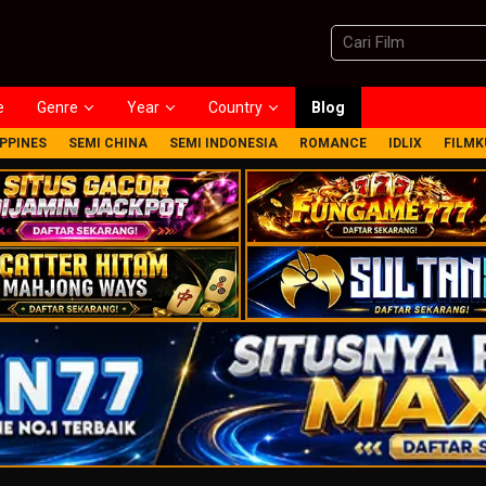
e
Genre
Year
Country
Blog
IPPINES
SEMI CHINA
SEMI INDONESIA
ROMANCE
IDLIX
FILMK