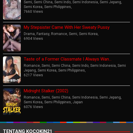
Semi
,
Semi China
,
Semi Indo
,
Semi Indonesia
,
Semi Jepang
,
Semi Korea
,
Semi Philippines
,
7660 Views
My Stepsister Came With Her Sweaty Pussy
Drama
,
Fantasy
,
Romance
,
Semi
,
Semi Korea
,
6904 Views
Taste of a Former Classmate I Always Wan…
Romance
,
Semi
,
Semi China
,
Semi Indo
,
Semi Indonesia
,
Semi
Jepang
,
Semi Korea
,
Semi Philippines
,
6217 Views
Midnight Stalker (2002)
Romance
,
Semi
,
Semi China
,
Semi Indonesia
,
Semi Jepang
,
Semi Korea
,
Semi Philippines
,
Japan
6076 Views
TENTANG KOCOKIN21