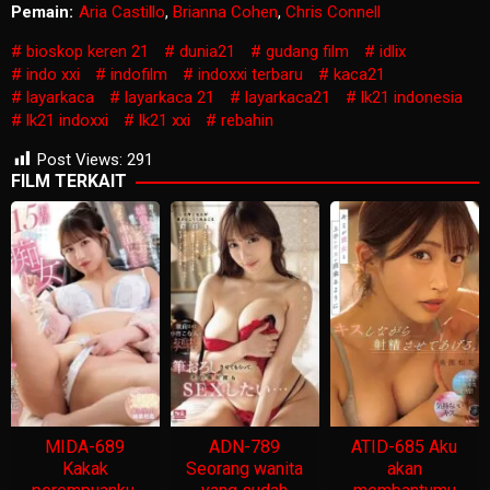
Pemain:
Aria Castillo
,
Brianna Cohen
,
Chris Connell
bioskop keren 21
dunia21
gudang film
idlix
indo xxi
indofilm
indoxxi terbaru
kaca21
layarkaca
layarkaca 21
layarkaca21
lk21 indonesia
lk21 indoxxi
lk21 xxi
rebahin
Post Views:
291
FILM TERKAIT
MIDA-689
ADN-789
ATID-685 Aku
Kakak
Seorang wanita
akan