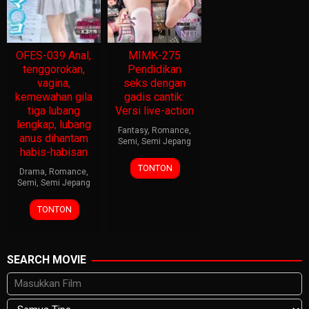
OFES-039 Anal,
MIMK-275
tenggorokan,
Pendidikan
vagina,
seks dengan
kemewahan gila
gadis cantik:
tiga lubang
Versi live-action
lengkap, lubang
Fantasy
,
Romance
,
anus dihantam
Semi
,
Semi Jepang
habis-habisan
TONTON
Drama
,
Romance
,
Semi
,
Semi Jepang
TONTON
SEARCH MOVIE