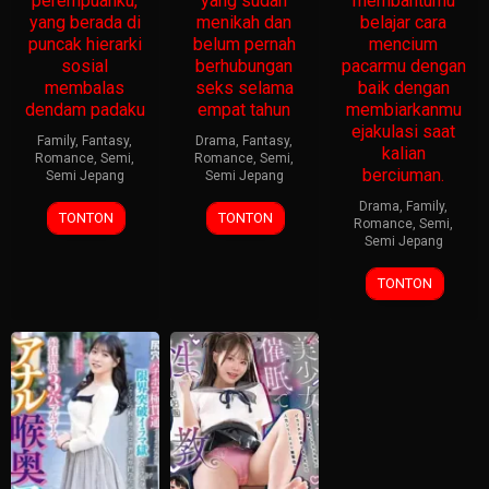
perempuanku,
yang sudah
membantumu
yang berada di
menikah dan
belajar cara
puncak hierarki
belum pernah
mencium
sosial
berhubungan
pacarmu dengan
membalas
seks selama
baik dengan
dendam padaku
empat tahun
membiarkanmu
ejakulasi saat
Family
,
Fantasy
,
Drama
,
Fantasy
,
kalian
Romance
,
Semi
,
Romance
,
Semi
,
berciuman.
Semi Jepang
Semi Jepang
Drama
,
Family
,
TONTON
TONTON
Romance
,
Semi
,
Semi Jepang
TONTON