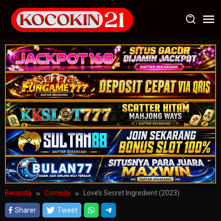
Loncat
ke
konten
Beranda
Comedy
Love’s Secret Ingredient (2023)
Sharer
Tweet