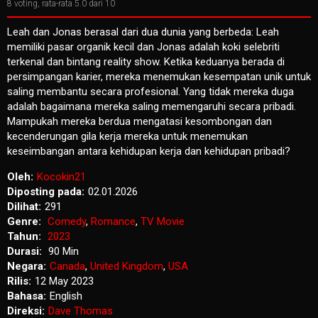
8
voting, rata-rata
5.0
dari 10
Leah dan Jonas berasal dari dua dunia yang berbeda: Leah
memiliki pasar organik kecil dan Jonas adalah koki selebriti
terkenal dan bintang reality show. Ketika keduanya berada di
persimpangan karier, mereka menemukan kesempatan unik untuk
saling membantu secara profesional. Yang tidak mereka duga
adalah bagaimana mereka saling memengaruhi secara pribadi.
Mampukah mereka berdua mengatasi kesombongan dan
kecenderungan gila kerja mereka untuk menemukan
keseimbangan antara kehidupan kerja dan kehidupan pribadi?
Oleh:
Kocokin21
Diposting pada:
02.01.2026
Dilihat:
291
Genre:
Comedy
,
Romance
,
TV Movie
Tahun:
2023
Durasi:
90 Min
Negara:
Canada
,
United Kingdom
,
USA
Rilis:
12 May 2023
Bahasa:
English
Direksi:
Dave Thomas