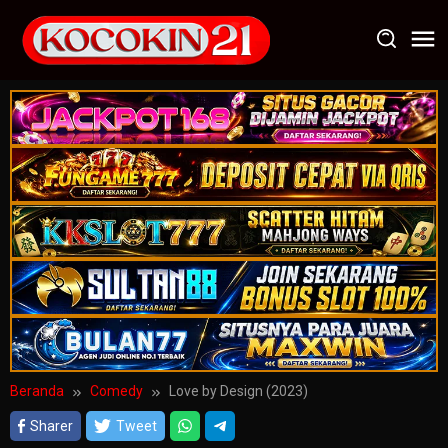
Loncat
ke
konten
Beranda
Comedy
Love by Design (2023)
Sharer
Tweet