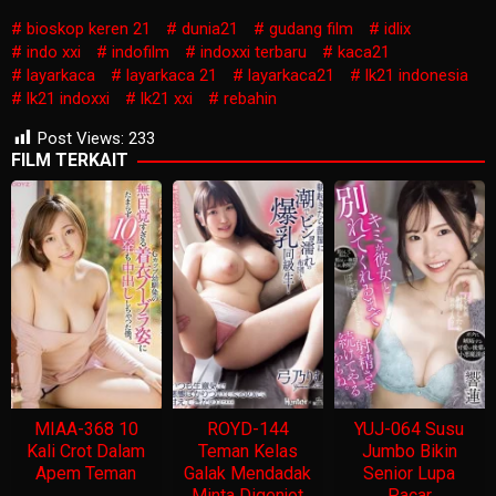
bioskop keren 21
dunia21
gudang film
idlix
indo xxi
indofilm
indoxxi terbaru
kaca21
layarkaca
layarkaca 21
layarkaca21
lk21 indonesia
lk21 indoxxi
lk21 xxi
rebahin
Post Views:
233
FILM TERKAIT
MIAA-368 10
ROYD-144
YUJ-064 Susu
Kali Crot Dalam
Teman Kelas
Jumbo Bikin
Apem Teman
Galak Mendadak
Senior Lupa
Minta Digenjot
Pacar