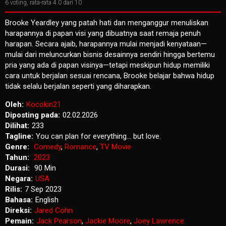
6
voting, rata-rata
4.0
dari 10
Brooke Yeardley yang patah hati dan menganggur menuliskan
harapannya di papan visi yang dibuatnya saat remaja penuh
harapan. Secara ajaib, harapannya mulai menjadi kenyataan—
mulai dari meluncurkan bisnis desainnya sendiri hingga bertemu
pria yang ada di papan visinya—tetapi meskipun hidup memiliki
cara untuk berjalan sesuai rencana, Brooke belajar bahwa hidup
tidak selalu berjalan seperti yang diharapkan.
Oleh:
Kocokin21
Diposting pada:
02.02.2026
Dilihat:
233
Tagline:
You can plan for everything… but love.
Genre:
Comedy
,
Romance
,
TV Movie
Tahun:
2023
Durasi:
90 Min
Negara:
USA
Rilis:
7 Sep 2023
Bahasa:
English
Direksi:
Jared Cohn
Pemain:
Jack Pearson
,
Jackie Moore
,
Joey Lawrence