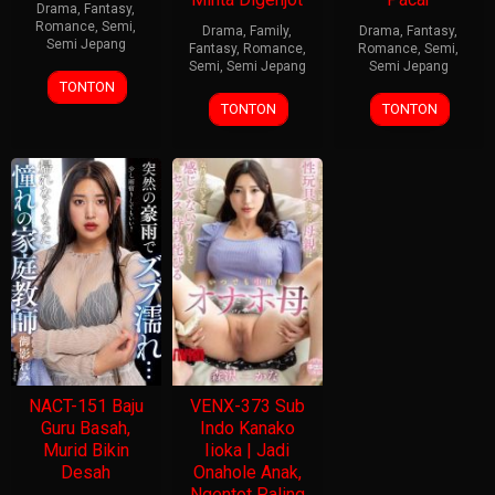
Drama
,
Fantasy
,
Romance
,
Semi
,
Drama
,
Family
,
Drama
,
Fantasy
,
Semi Jepang
Fantasy
,
Romance
,
Romance
,
Semi
,
Semi
,
Semi Jepang
Semi Jepang
TONTON
TONTON
TONTON
NACT-151 Baju
VENX-373 Sub
Guru Basah,
Indo Kanako
Murid Bikin
Iioka | Jadi
Desah
Onahole Anak,
Ngentot Paling