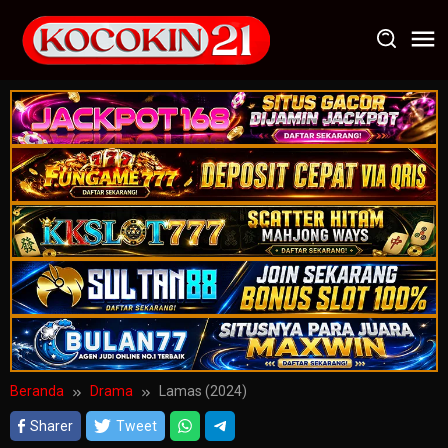
Loncat
ke
konten
Beranda
Drama
Lamas (2024)
Sharer
Tweet