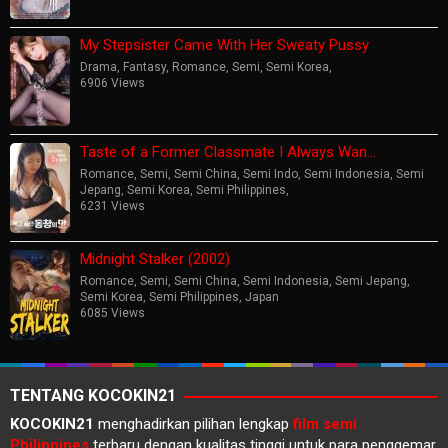
My Stepsister Came With Her Sweaty Pussy
Drama
,
Fantasy
,
Romance
,
Semi
,
Semi Korea
,
6906 Views
Taste of a Former Classmate I Always Wan…
Romance
,
Semi
,
Semi China
,
Semi Indo
,
Semi Indonesia
,
Semi
Jepang
,
Semi Korea
,
Semi Philippines
,
6231 Views
Midnight Stalker (2002)
Romance
,
Semi
,
Semi China
,
Semi Indonesia
,
Semi Jepang
,
Semi Korea
,
Semi Philippines
,
Japan
6085 Views
TENTANG KOCOKIN21
KOCOKIN21
menghadirkan pilihan lengkap
film semi
Philippines
terbaru dengan kualitas tinggi untuk para penggemar