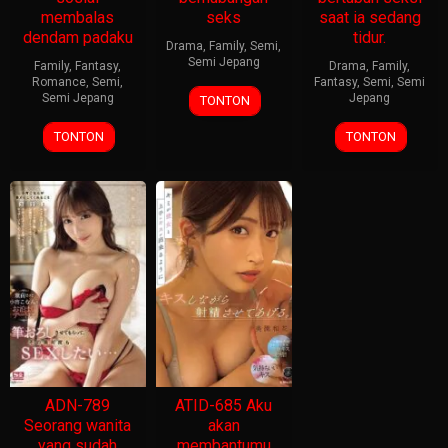
membalas
seks
saat ia sedang
dendam padaku
tidur.
Drama
,
Family
,
Semi
,
Semi Jepang
Family
,
Fantasy
,
Drama
,
Family
,
Romance
,
Semi
,
Fantasy
,
Semi
,
Semi
Semi Jepang
Jepang
TONTON
TONTON
TONTON
ADN-789
ATID-685 Aku
Seorang wanita
akan
yang sudah
membantumu