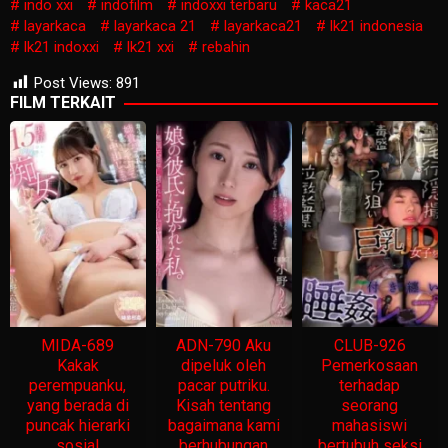
indo xxi
indofilm
indoxxi terbaru
kaca21
layarkaca
layarkaca 21
layarkaca21
lk21 indonesia
lk21 indoxxi
lk21 xxi
rebahin
Post Views:
891
FILM TERKAIT
MIDA-689
ADN-790 Aku
CLUB-926
Kakak
dipeluk oleh
Pemerkosaan
perempuanku,
pacar putriku.
terhadap
yang berada di
Kisah tentang
seorang
puncak hierarki
bagaimana kami
mahasiswi
sosial
berhubungan
bertubuh seksi