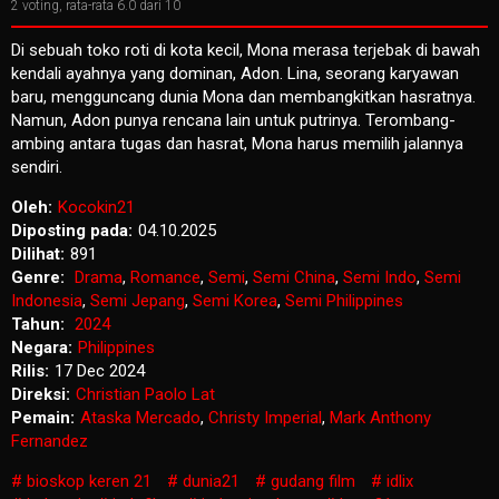
2
voting, rata-rata
6.0
dari 10
Di sebuah toko roti di kota kecil, Mona merasa terjebak di bawah
kendali ayahnya yang dominan, Adon. Lina, seorang karyawan
baru, mengguncang dunia Mona dan membangkitkan hasratnya.
Namun, Adon punya rencana lain untuk putrinya. Terombang-
ambing antara tugas dan hasrat, Mona harus memilih jalannya
sendiri.
Oleh:
Kocokin21
Diposting pada:
04.10.2025
Dilihat:
891
Genre:
Drama
,
Romance
,
Semi
,
Semi China
,
Semi Indo
,
Semi
Indonesia
,
Semi Jepang
,
Semi Korea
,
Semi Philippines
Tahun:
2024
Negara:
Philippines
Rilis:
17 Dec 2024
Direksi:
Christian Paolo Lat
Pemain:
Ataska Mercado
,
Christy Imperial
,
Mark Anthony
Fernandez
bioskop keren 21
dunia21
gudang film
idlix