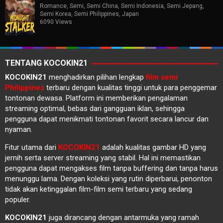
Romance
,
Semi
,
Semi China
,
Semi Indonesia
,
Semi Jepang
,
Semi Korea
,
Semi Philippines
,
Japan
6090 Views
TENTANG KOCOKIN21
KOCOKIN21
menghadirkan pilihan lengkap
film semi
Philippines
terbaru dengan kualitas tinggi untuk para penggemar
tontonan dewasa. Platform ini memberikan pengalaman
streaming optimal, bebas dari gangguan iklan, sehingga
pengguna dapat menikmati tontonan favorit secara lancur dan
nyaman.
Fitur utama dari
KOCOKIN21
adalah kualitas gambar HD yang
jernih serta server streaming yang stabil. Hal ini memastikan
pengguna dapat mengakses film tanpa buffering dan tanpa harus
menunggu lama. Dengan koleksi yang rutin diperbarui, penonton
tidak akan ketinggalan film-film semi terbaru yang sedang
populer.
KOCOKIN21
juga dirancang dengan antarmuka yang ramah