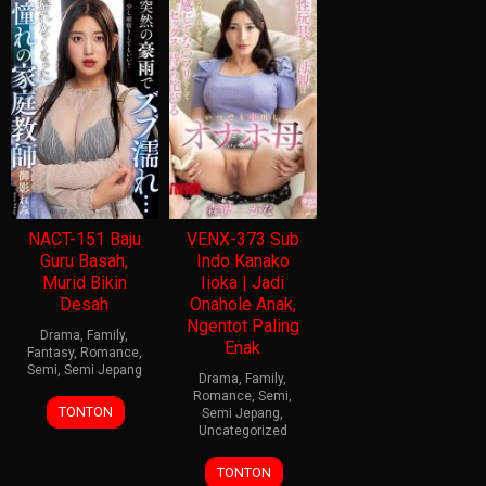
NACT-151 Baju
VENX-373 Sub
Guru Basah,
Indo Kanako
Murid Bikin
Iioka | Jadi
Desah
Onahole Anak,
Ngentot Paling
Drama
,
Family
,
Enak
Fantasy
,
Romance
,
Semi
,
Semi Jepang
Drama
,
Family
,
Romance
,
Semi
,
TONTON
Semi Jepang
,
Uncategorized
TONTON