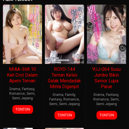
MIAA-368 10
ROYD-144
YUJ-064 Susu
Kali Crot Dalam
Teman Kelas
Jumbo Bikin
Apem Teman
Galak Mendadak
Senior Lupa
Minta Digenjot
Pacar
Drama
,
Fantasy
,
Romance
,
Semi
,
Drama
,
Family
,
Drama
,
Fantasy
,
Semi Jepang
Fantasy
,
Romance
,
Romance
,
Semi
,
Semi
,
Semi Jepang
Semi Jepang
TONTON
TONTON
TONTON