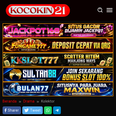
Loncat
ke
konten
Beranda
Drama
Kolektor
Sharer
Tweet