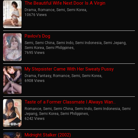
The Beautiful Wife Next Door Is A Virgin
Drama
,
Romance
,
Semi
,
Semi Korea
,
10676 Views
Pavlov’s Dog
Semi
,
Semi China
,
Semi Indo
,
Semi Indonesia
,
Semi Jepang
,
Semi Korea
,
Semi Philippines
,
7695 Views
My Stepsister Came With Her Sweaty Pussy
Drama
,
Fantasy
,
Romance
,
Semi
,
Semi Korea
,
6908 Views
Taste of a Former Classmate I Always Wan…
Romance
,
Semi
,
Semi China
,
Semi Indo
,
Semi Indonesia
,
Semi
Jepang
,
Semi Korea
,
Semi Philippines
,
6242 Views
Midnight Stalker (2002)