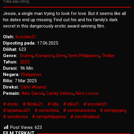
Tidak ada voting
Jessie, a single man trying to look for love. But it seems like all
his dates end up missing. Find out his and his family’s dark
secret in this dangerously erotic award-winning film.
Oleh:
Kocokin21
Diposting pada:
17.06.2025
Dilihat:
623
Genre:
Drama
,
Romance
,
Semi
,
Semi Philippines
,
Thriller
Tahun:
2025
Durasi:
96 Min
Negara:
Philippines
Rilis:
7 Mar 2025
Direksi:
Carlo Alvarez
Pemain:
Aiko Garcia
,
Candy Veloso
,
Nico Locco
erotic
filmku21
idlix
idlix21
kocokin21
layarkaca21
semichina
semiindonesia
semijepang
semikorea
semiphilippines
semithailand
Post Views:
623
FILM TERKAIT