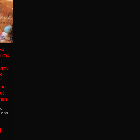
ku
tumu
a
armu
k
nmu
at
man.
y
,
Semi