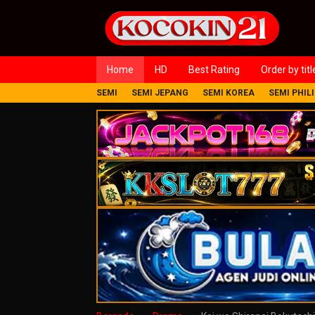
Loncat
ke
konten
Home
HD
Best Rating
Order by titl
SEMI
SEMI JEPANG
SEMI KOREA
SEMI PHIL