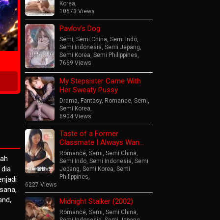
Korea
,
10673 Views
Pavlov’s Dog
Now
Semi
,
Semi China
,
Semi Indo
,
Semi Indonesia
,
Semi Jepang
,
Semi Korea
,
Semi Philippines
,
7669 Views
My Stepsister Came With
Her Sweaty Pussy
Drama
,
Fantasy
,
Romance
,
Semi
,
Semi Korea
,
6904 Views
Taste of a Former
Classmate I Always Wan…
Romance
,
Semi
,
Semi China
,
lah
Semi Indo
,
Semi Indonesia
,
Semi
 dia
Jepang
,
Semi Korea
,
Semi
Philippines
,
njadi
6227 Views
sana,
and,
Midnight Stalker (2002)
Romance
,
Semi
,
Semi China
,
Semi Indonesia
,
Semi Jepang
,