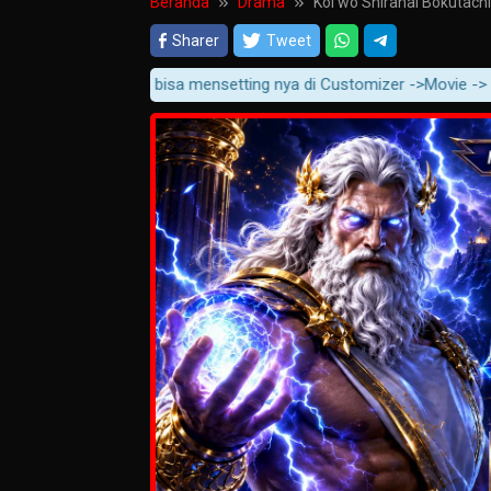
Beranda
Drama
Koi wo Shiranai Bokutach
Sharer
Tweet
mua player, anda bisa mensetting nya di Customizer ->Movie -> Movie 