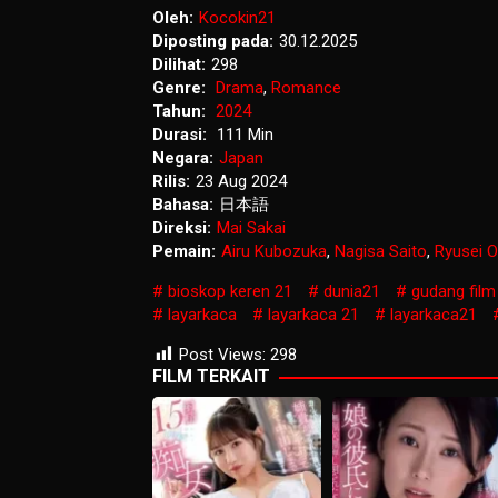
Oleh:
Kocokin21
Diposting pada:
30.12.2025
Dilihat:
298
Genre:
Drama
,
Romance
Tahun:
2024
Durasi:
111 Min
Negara:
Japan
Rilis:
23 Aug 2024
Bahasa:
日本語
Direksi:
Mai Sakai
Pemain:
Airu Kubozuka
,
Nagisa Saito
,
Ryusei O
bioskop keren 21
dunia21
gudang film
layarkaca
layarkaca 21
layarkaca21
Post Views:
298
FILM TERKAIT