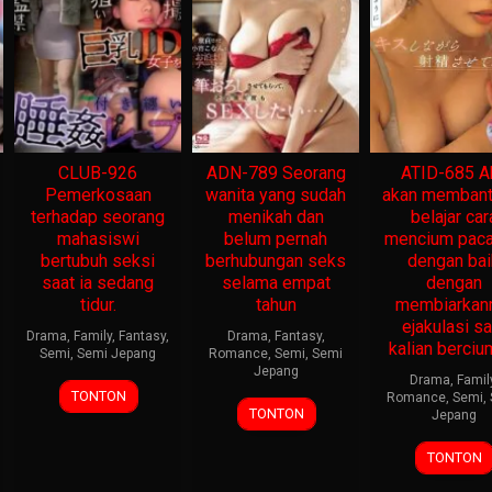
CLUB-926
ADN-789 Seorang
ATID-685 A
Pemerkosaan
wanita yang sudah
akan memban
terhadap seorang
menikah dan
belajar car
mahasiswi
belum pernah
mencium pac
bertubuh seksi
berhubungan seks
dengan bai
saat ia sedang
selama empat
dengan
tidur.
tahun
membiarka
ejakulasi sa
Drama
,
Family
,
Fantasy
,
Drama
,
Fantasy
,
kalian berciu
Semi
,
Semi Jepang
Romance
,
Semi
,
Semi
Jepang
Drama
,
Famil
TONTON
Romance
,
Semi
,
TONTON
Jepang
TONTON