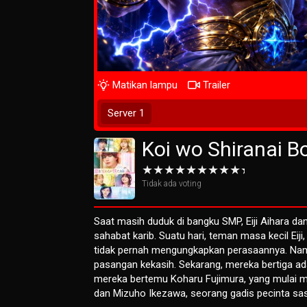
Matikan lampu
Trailer
Play Now
Server 1
Koi wo Shiranai B
Tidak ada voting
Saat masih duduk di bangku SMP, Eiji Aihara 
sahabat karib. Suatu hari, teman masa kecil Eiji
tidak pernah mengungkapkan perasaannya. Na
pasangan kekasih. Sekarang, mereka bertiga ad
mereka bertemu Koharu Fujimura, yang mulai m
dan Mizuho Ikezawa, seorang gadis pecinta sast