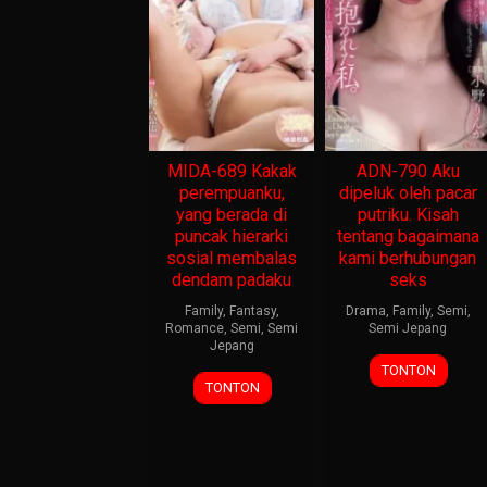
MIDA-689 Kakak
ADN-790 Aku
perempuanku,
dipeluk oleh pacar
yang berada di
putriku. Kisah
puncak hierarki
tentang bagaimana
sosial membalas
kami berhubungan
dendam padaku
seks
Family
,
Fantasy
,
Drama
,
Family
,
Semi
,
Romance
,
Semi
,
Semi
Semi Jepang
Jepang
TONTON
TONTON