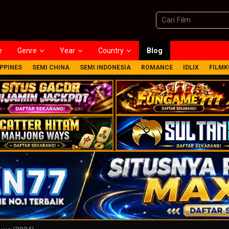
e
Genre
Year
Country
Blog
IPPINES
SEMI CHINA
SEMI INDONESIA
ROMANCE
IDLIX
FILMK