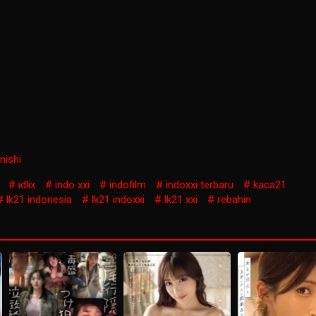
nishi
idlix
indo xxi
indofilm
indoxxi terbaru
kaca21
lk21 indonesia
lk21 indoxxi
lk21 xxi
rebahin