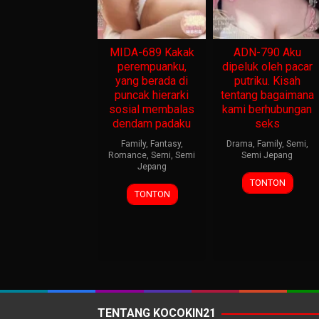
MIDA-689 Kakak
ADN-790 Aku
perempuanku,
dipeluk oleh pacar
yang berada di
putriku. Kisah
puncak hierarki
tentang bagaimana
sosial membalas
kami berhubungan
dendam padaku
seks
Family
,
Fantasy
,
Drama
,
Family
,
Semi
,
Romance
,
Semi
,
Semi
Semi Jepang
Jepang
TONTON
TONTON
TENTANG KOCOKIN21