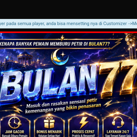
ada semua player, anda bisa mensetting nya di Customizer ->Movie -> 