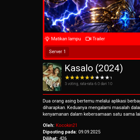
Matikan lampu
Trailer
Tunggu 2 Detik
Server 1
Kasalo (2024)
3
voting, rata-rata
6.0
dari 10
Dua orang asing bertemu melalui aplikasi berb
diharapkan. Keduanya mengalami masalah dal
kenyamanan dalam kebersamaan satu sama lai
Oleh:
Kocokin21
Diposting pada:
09.09.2025
Dilihat:
426