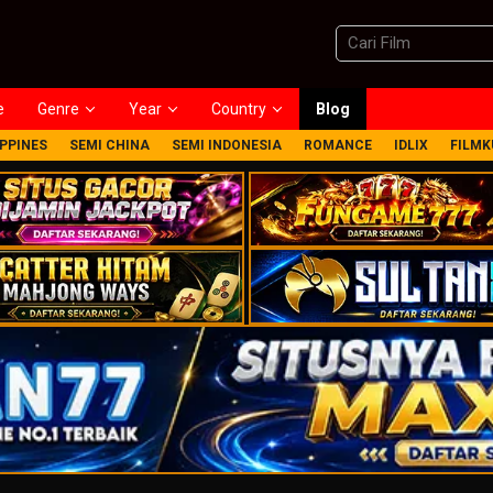
e
Genre
Year
Country
Blog
IPPINES
SEMI CHINA
SEMI INDONESIA
ROMANCE
IDLIX
FILMK