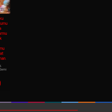
ku
tumu
a
armu
k
nmu
at
man.
y
,
Semi