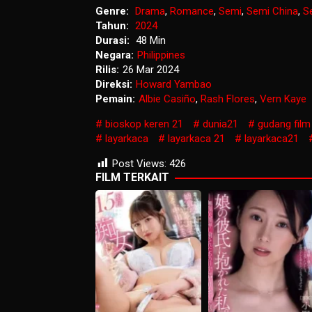
Genre:
Drama
,
Romance
,
Semi
,
Semi China
,
S
Tahun:
2024
Durasi:
48 Min
Negara:
Philippines
Rilis:
26 Mar 2024
Direksi:
Howard Yambao
Pemain:
Albie Casiño
,
Rash Flores
,
Vern Kaye
bioskop keren 21
dunia21
gudang film
layarkaca
layarkaca 21
layarkaca21
Post Views:
426
FILM TERKAIT