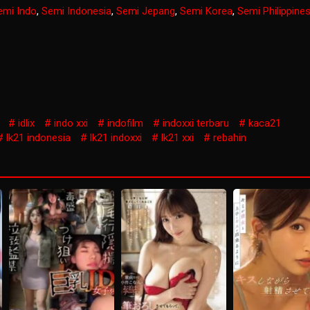
emi Indo
,
Semi Indonesia
,
Semi Jepang
,
Semi Korea
,
Semi Philippine
idlix
indo xxi
indofilm
indoxxi terbaru
kaca21
lk21 indonesia
lk21 indoxxi
lk21 xxi
rebahin