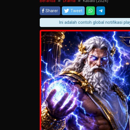
Beranda
Drama
Kasalo (2024)
Sharer
Tweet
Ini adalah contoh global notifikasi player p