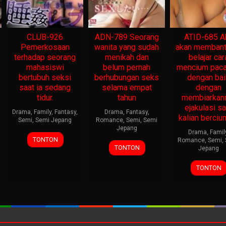
CLUB-926
ADN-789 Seorang
ATID-685 A
Pemerkosaan
wanita yang sudah
akan memban
terhadap seorang
menikah dan
belajar car
mahasiswi
belum pernah
mencium pac
bertubuh seksi
berhubungan seks
dengan bai
saat ia sedang
selama empat
dengan
tidur.
tahun
membiarka
ejakulasi sa
Drama
,
Family
,
Fantasy
,
Drama
,
Fantasy
,
kalian berciu
Semi
,
Semi Jepang
Romance
,
Semi
,
Semi
Jepang
Drama
,
Famil
TONTON
Romance
,
Semi
,
TONTON
Jepang
TONTON