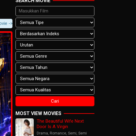
SEARCH MOVIE
Movie Content -> Player Notification.
MOST VIEW MOVIES
The Beautiful Wife Next
Door Is A Virgin
Drama
,
Romance
,
Semi
,
Semi