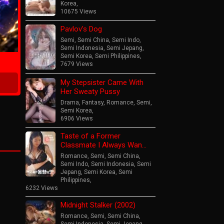
Korea
,
10675 Views
Pavlov’s Dog
ime
Semi
,
Semi China
,
Semi Indo
,
Semi Indonesia
,
Semi Jepang
,
Semi Korea
,
Semi Philippines
,
7679 Views
My Stepsister Came With
Her Sweaty Pussy
Drama
,
Fantasy
,
Romance
,
Semi
,
Semi Korea
,
6906 Views
Taste of a Former
Classmate I Always Wan…
Romance
,
Semi
,
Semi China
,
Semi Indo
,
Semi Indonesia
,
Semi
Jepang
,
Semi Korea
,
Semi
Philippines
,
6232 Views
Midnight Stalker (2002)
Romance
,
Semi
,
Semi China
,
Semi Indonesia
,
Semi Jepang
,