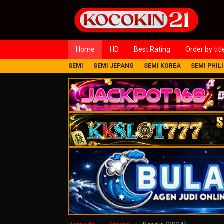
Loncat
ke
konten
Home
HD
Best Rating
Order by titl
SEMI
SEMI JEPANG
SEMI KOREA
SEMI PHIL