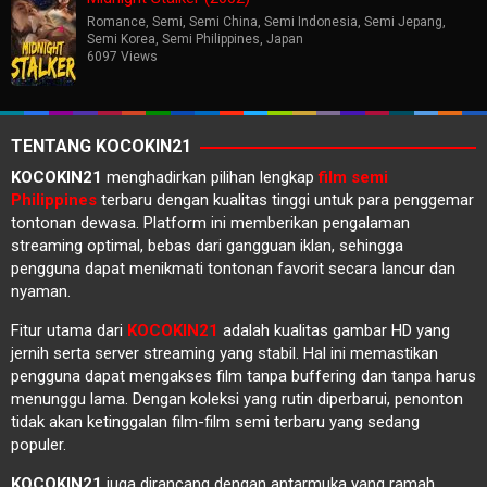
Romance
,
Semi
,
Semi China
,
Semi Indonesia
,
Semi Jepang
,
Semi Korea
,
Semi Philippines
,
Japan
6097 Views
TENTANG KOCOKIN21
KOCOKIN21
menghadirkan pilihan lengkap
film semi
Philippines
terbaru dengan kualitas tinggi untuk para penggemar
tontonan dewasa. Platform ini memberikan pengalaman
streaming optimal, bebas dari gangguan iklan, sehingga
pengguna dapat menikmati tontonan favorit secara lancur dan
nyaman.
Fitur utama dari
KOCOKIN21
adalah kualitas gambar HD yang
jernih serta server streaming yang stabil. Hal ini memastikan
pengguna dapat mengakses film tanpa buffering dan tanpa harus
menunggu lama. Dengan koleksi yang rutin diperbarui, penonton
tidak akan ketinggalan film-film semi terbaru yang sedang
populer.
KOCOKIN21
juga dirancang dengan antarmuka yang ramah