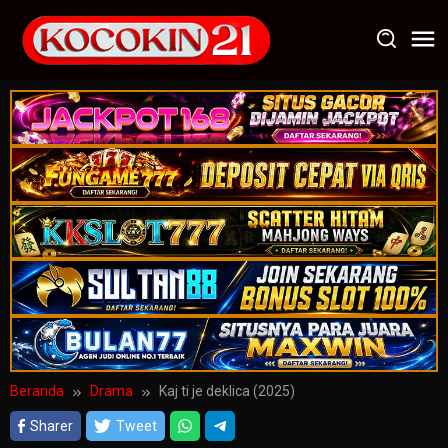
Loncat
ke
konten
Beranda
Drama
Kaj ti je deklica (2025)
Sharer
Tweet