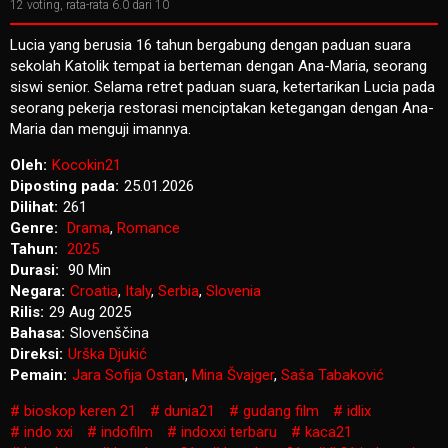
12
voting, rata-rata
6.0
dari 10
Lucia yang berusia 16 tahun bergabung dengan paduan suara
sekolah Katolik tempat ia berteman dengan Ana-Maria, seorang
siswi senior. Selama retret paduan suara, ketertarikan Lucia pada
seorang pekerja restorasi menciptakan ketegangan dengan Ana-
Maria dan menguji imannya.
Oleh:
Kocokin21
Diposting pada:
25.01.2026
Dilihat:
261
Genre:
Drama
,
Romance
Tahun:
2025
Durasi:
90 Min
Negara:
Croatia
,
Italy
,
Serbia
,
Slovenia
Rilis:
29 Aug 2025
Bahasa:
Slovenščina
Direksi:
Urška Djukić
Pemain:
Jara Sofija Ostan
,
Mina Švajger
,
Saša Tabaković
bioskop keren 21
dunia21
gudang film
idlix
indo xxi
indofilm
indoxxi terbaru
kaca21