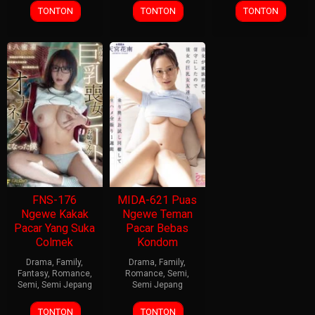
TONTON
TONTON
TONTON
FNS-176
MIDA-621 Puas
Ngewe Kakak
Ngewe Teman
Pacar Yang Suka
Pacar Bebas
Colmek
Kondom
Drama
,
Family
,
Drama
,
Family
,
Fantasy
,
Romance
,
Romance
,
Semi
,
Semi
,
Semi Jepang
Semi Jepang
TONTON
TONTON