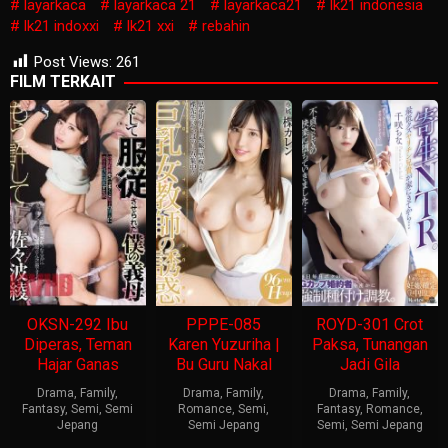
layarkaca
layarkaca 21
layarkaca21
lk21 indonesia
lk21 indoxxi
lk21 xxi
rebahin
Post Views:
261
FILM TERKAIT
OKSN-292 Ibu
PPPE-085
ROYD-301 Crot
Diperas, Teman
Karen Yuzuriha |
Paksa, Tunangan
Hajar Ganas
Bu Guru Nakal
Jadi Gila
Drama
,
Family
,
Drama
,
Family
,
Drama
,
Family
,
Fantasy
,
Semi
,
Semi
Romance
,
Semi
,
Fantasy
,
Romance
,
Jepang
Semi Jepang
Semi
,
Semi Jepang