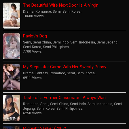
The Beautiful Wife Next Door Is A Virgin
Drama
,
Romance
,
Semi
,
Semi Korea
,
10680 Views
Pavlov’s Dog
Semi
,
Semi China
,
Semi Indo
,
Semi Indonesia
,
Semi Jepang
,
Semi Korea
,
Semi Philippines
,
7700 Views
My Stepsister Came With Her Sweaty Pussy
Drama
,
Fantasy
,
Romance
,
Semi
,
Semi Korea
,
6911 Views
Taste of a Former Classmate I Always Wan…
Romance
,
Semi
,
Semi China
,
Semi Indo
,
Semi Indonesia
,
Semi
Jepang
,
Semi Korea
,
Semi Philippines
,
6250 Views
Midnight Stalker (2002)