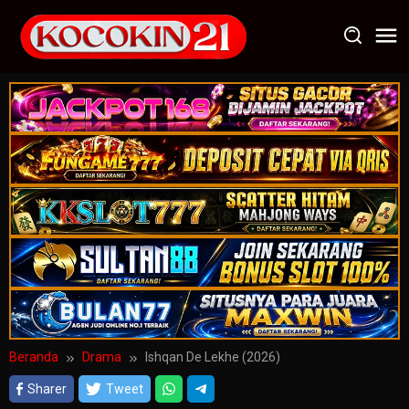
Loncat
ke
konten
Beranda
Drama
Ishqan De Lekhe (2026)
Sharer
Tweet