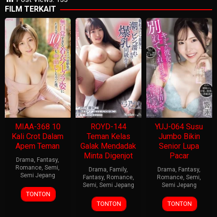
FILM TERKAIT
MIAA-368 10
ROYD-144
YUJ-064 Susu
Kali Crot Dalam
Teman Kelas
Jumbo Bikin
Apem Teman
Galak Mendadak
Senior Lupa
Minta Digenjot
Pacar
Drama
,
Fantasy
,
Romance
,
Semi
,
Drama
,
Family
,
Drama
,
Fantasy
,
Semi Jepang
Fantasy
,
Romance
,
Romance
,
Semi
,
Semi
,
Semi Jepang
Semi Jepang
TONTON
TONTON
TONTON