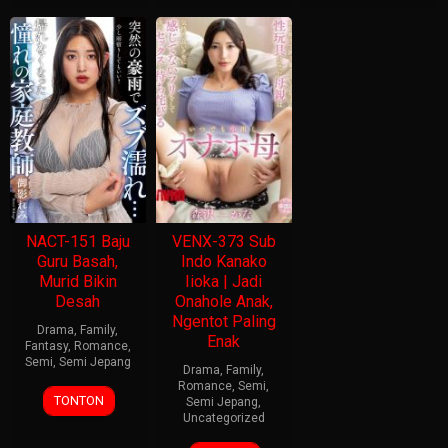
NACT-151 Baju
VENX-373 Sub
Guru Basah,
Indo Kanako
Murid Bikin
Iioka | Jadi
Desah
Onahole Anak,
Ngentot Paling
Drama
,
Family
,
Enak
Fantasy
,
Romance
,
Semi
,
Semi Jepang
Drama
,
Family
,
Romance
,
Semi
,
TONTON
Semi Jepang
,
Uncategorized