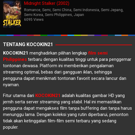
Midnight Stalker (2002)
Romance
,
Semi
,
Semi China
,
Semi Indonesia
,
Semi Jepang
,
Semi Korea
,
Semi Philippines
,
Japan
6095 Views
TENTANG KOCOKIN21
KOCOKIN21
menghadirkan pilihan lengkap
film semi
Philippines
terbaru dengan kualitas tinggi untuk para penggemar
tontonan dewasa. Platform ini memberikan pengalaman
streaming optimal, bebas dari gangguan iklan, sehingga
pengguna dapat menikmati tontonan favorit secara lancur dan
nyaman.
Fitur utama dari
KOCOKIN21
adalah kualitas gambar HD yang
jernih serta server streaming yang stabil. Hal ini memastikan
pengguna dapat mengakses film tanpa buffering dan tanpa harus
menunggu lama. Dengan koleksi yang rutin diperbarui, penonton
tidak akan ketinggalan film-film semi terbaru yang sedang
populer.