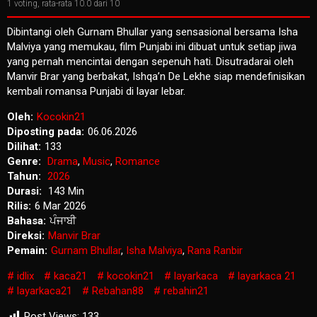
1
voting, rata-rata
10.0
dari 10
Dibintangi oleh Gurnam Bhullar yang sensasional bersama Isha
Malviya yang memukau, film Punjabi ini dibuat untuk setiap jiwa
yang pernah mencintai dengan sepenuh hati. Disutradarai oleh
Manvir Brar yang berbakat, Ishqa’n De Lekhe siap mendefinisikan
kembali romansa Punjabi di layar lebar.
Oleh:
Kocokin21
Diposting pada:
06.06.2026
Dilihat:
133
Genre:
Drama
,
Music
,
Romance
Tahun:
2026
Durasi:
143 Min
Rilis:
6 Mar 2026
Bahasa:
ਪੰਜਾਬੀ
Direksi:
Manvir Brar
Pemain:
Gurnam Bhullar
,
Isha Malviya
,
Rana Ranbir
idlix
kaca21
kocokin21
layarkaca
layarkaca 21
layarkaca21
Rebahan88
rebahin21
Post Views:
133