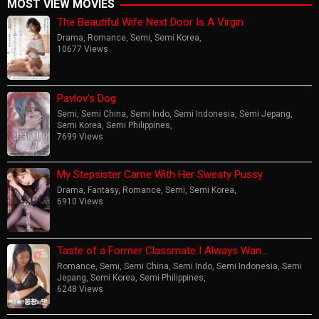
MOST VIEW MOVIES
The Beautiful Wife Next Door Is A Virgin
Drama
,
Romance
,
Semi
,
Semi Korea
,
10677 Views
Pavlov’s Dog
Semi
,
Semi China
,
Semi Indo
,
Semi Indonesia
,
Semi Jepang
,
Semi Korea
,
Semi Philippines
,
7699 Views
My Stepsister Came With Her Sweaty Pussy
Drama
,
Fantasy
,
Romance
,
Semi
,
Semi Korea
,
6910 Views
Taste of a Former Classmate I Always Wan…
Romance
,
Semi
,
Semi China
,
Semi Indo
,
Semi Indonesia
,
Semi
Jepang
,
Semi Korea
,
Semi Philippines
,
6248 Views