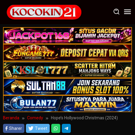
Loncat
ke
konten
Beranda
Comedy
Hope’s Hollywood Christmas (2024)
Sharer
Tweet