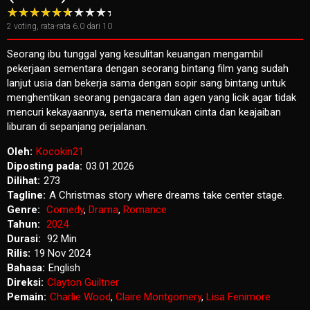
2
voting, rata-rata
6.0
dari 10
Seorang ibu tunggal yang kesulitan keuangan mengambil
pekerjaan sementara dengan seorang bintang film yang sudah
lanjut usia dan bekerja sama dengan sopir sang bintang untuk
menghentikan seorang pengacara dan agen yang licik agar tidak
mencuri kekayaannya, serta menemukan cinta dan keajaiban
liburan di sepanjang perjalanan.
Oleh:
Kocokin21
Diposting pada:
03.01.2026
Dilihat:
273
Tagline:
A Christmas story where dreams take center stage.
Genre:
Comedy
,
Drama
,
Romance
Tahun:
2024
Durasi:
92 Min
Rilis:
19 Nov 2024
Bahasa:
English
Direksi:
Clayton Guiltner
Pemain:
Charlie Wood
,
Claire Montgomery
,
Lisa Fenimore