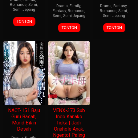
Romance
,
Semi
,
Drama
,
Family
,
Drama
,
Fantasy
,
Semi Jepang
Fantasy
,
Romance
,
Romance
,
Semi
,
Semi
,
Semi Jepang
Semi Jepang
TONTON
TONTON
TONTON
NACT-151 Baju
VENX-373 Sub
Guru Basah,
Indo Kanako
Murid Bikin
Iioka | Jadi
Desah
Onahole Anak,
Ngentot Paling
Drama
,
Family
,