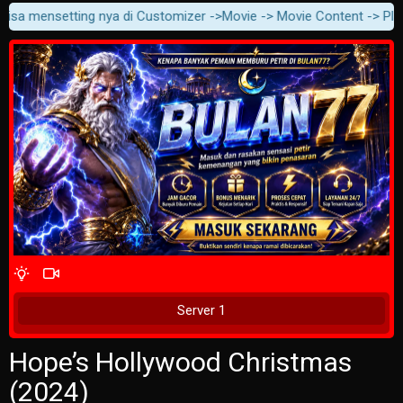
isa mensetting nya di Customizer ->Movie -> Movie Content -> Player 
4 Wait Time
Play Now
Server 1
Hope’s Hollywood Christmas
(2024)