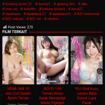
bioskop keren 21
dunia21
gudang film
idlix
indo xxi
indofilm
indoxxi terbaru
kaca21
layarkaca
layarkaca 21
layarkaca21
lk21 indonesia
lk21 indoxxi
lk21 xxi
rebahin
Post Views:
273
FILM TERKAIT
MIAA-368 10
ROYD-144
YUJ-064 Susu
Kali Crot Dalam
Teman Kelas
Jumbo Bikin
Apem Teman
Galak Mendadak
Senior Lupa
Minta Digenjot
Pacar
Drama
,
Fantasy
,