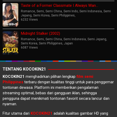
Taste of a Former Classmate I Always Wan…
Romance
,
Semi
,
Semi China
,
Semi Indo
,
Semi Indonesia
,
Semi
Jepang
,
Semi Korea
,
Semi Philippines
,
6232 Views
Midnight Stalker (2002)
Romance
,
Semi
,
Semi China
,
Semi Indonesia
,
Semi Jepang
,
Semi Korea
,
Semi Philippines
,
Japan
6087 Views
TENTANG KOCOKIN21
KOCOKIN21
menghadirkan pilihan lengkap
film semi
Philippines
terbaru dengan kualitas tinggi untuk para penggemar
tontonan dewasa. Platform ini memberikan pengalaman
streaming optimal, bebas dari gangguan iklan, sehingga
pengguna dapat menikmati tontonan favorit secara lancur dan
nyaman.
Fitur utama dari
KOCOKIN21
adalah kualitas gambar HD yang