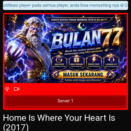
otifikasi player pada semua player, anda bisa mensetting nya di Cust
4 Wait Time
Tunggu 2 Detik
Server 1
Home Is Where Your Heart Is
(2017)