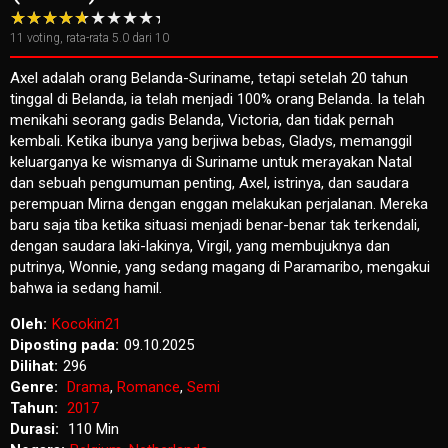
11
voting, rata-rata
5.0
dari 10
Axel adalah orang Belanda-Suriname, tetapi setelah 20 tahun
tinggal di Belanda, ia telah menjadi 100% orang Belanda. Ia telah
menikahi seorang gadis Belanda, Victoria, dan tidak pernah
kembali. Ketika ibunya yang berjiwa bebas, Gladys, memanggil
keluarganya ke wismanya di Suriname untuk merayakan Natal
dan sebuah pengumuman penting, Axel, istrinya, dan saudara
perempuan Mirna dengan enggan melakukan perjalanan. Mereka
baru saja tiba ketika situasi menjadi benar-benar tak terkendali,
dengan saudara laki-lakinya, Virgil, yang membujuknya dan
putrinya, Wonnie, yang sedang magang di Paramaribo, mengakui
bahwa ia sedang hamil.
Oleh:
Kocokin21
Diposting pada:
09.10.2025
Dilihat:
296
Genre:
Drama
,
Romance
,
Semi
Tahun:
2017
Durasi:
110 Min