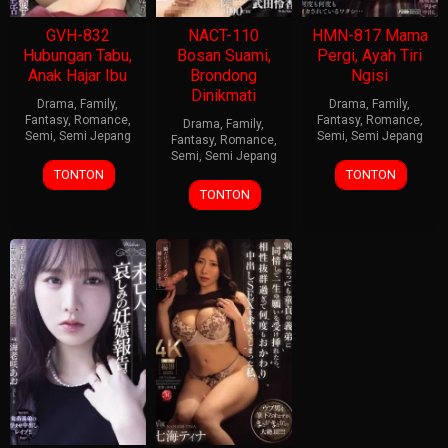
GVH-832
NACT-110
HMN-817 Mama
Hubungan Tabu,
Bosan Suami,
Pergi, Ayah Tiri
Anak Hajar Ibu
Brondong
Ngisi
Dinikmati
Drama
,
Family
,
Drama
,
Family
,
Fantasy
,
Romance
,
Fantasy
,
Romance
,
Drama
,
Family
,
Semi
,
Semi Jepang
Semi
,
Semi Jepang
Fantasy
,
Romance
,
Semi
,
Semi Jepang
TONTON
TONTON
TONTON