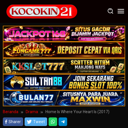
Loncat
ke
konten
Beranda
Drama
Home Is Where Your Heart Is (2017)
Sharer
Tweet