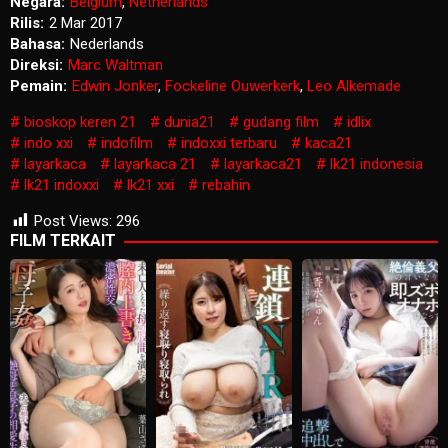
Negara:
Belgium
,
Netherlands
Rilis:
2 Mar 2017
Bahasa:
Nederlands
Direksi:
Marc Waltman
Pemain:
Edwin Jonker
,
Fockeline Ouwerkerk
,
Leo Alkemade
bioskop keren 21
dunia21
gudang film
idlix
indo xxi
indofilm
indoxxi terbaru
kaca21
layarkaca
layarkaca 21
layarkaca21
lk21 indonesia
lk21 indoxxi
lk21 xxi
rebahin
Post Views:
296
FILM TERKAIT