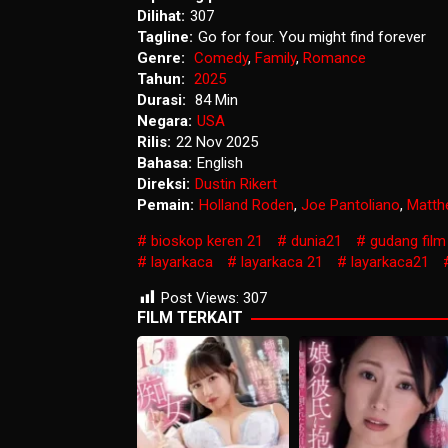
Dilihat:
307
Tagline:
Go for four. You might find forever
Genre:
Comedy
,
Family
,
Romance
Tahun:
2025
Durasi:
84 Min
Negara:
USA
Rilis:
22 Nov 2025
Bahasa:
English
Direksi:
Dustin Rikert
Pemain:
Holland Roden
,
Joe Pantoliano
,
Matth
bioskop keren 21
dunia21
gudang film
layarkaca
layarkaca 21
layarkaca21
Post Views:
307
FILM TERKAIT