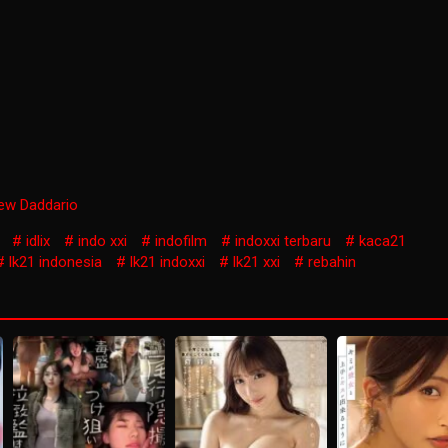
ew Daddario
idlix
indo xxi
indofilm
indoxxi terbaru
kaca21
lk21 indonesia
lk21 indoxxi
lk21 xxi
rebahin