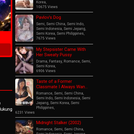
Korea
,
10675 Views
Pavlov’s Dog
ime
Semi
,
Semi China
,
Semi Indo
,
Semi Indonesia
,
Semi Jepang
,
Semi Korea
,
Semi Philippines
,
7675 Views
My Stepsister Came With
Her Sweaty Pussy
Drama
,
Fantasy
,
Romance
,
Semi
,
Semi Korea
,
6906 Views
Taste of a Former
Classmate I Always Wan…
Romance
,
Semi
,
Semi China
,
Semi Indo
,
Semi Indonesia
,
Semi
a
Jepang
,
Semi Korea
,
Semi
Philippines
,
ndukung
6231 Views
Midnight Stalker (2002)
Romance
,
Semi
,
Semi China
,
Semi Indonesia
,
Semi Jepang
,