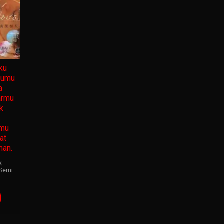
ku
tumu
a
armu
k
nmu
at
man.
y
,
Semi