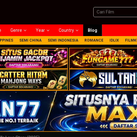
e
Genre
Year
Country
Blog
IPPINES
SEMI CHINA
SEMI INDONESIA
ROMANCE
IDLIX
FILMK