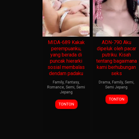
MIDA-689 Kakak
ADN-790 Aku
perempuanku,
dipeluk oleh pacar
yang berada di
putriku. Kisah
puncak hierarki
tentang bagaimana
sosial membalas
kami berhubungan
dendam padaku
seks
Family
,
Fantasy
,
Drama
,
Family
,
Semi
,
Romance
,
Semi
,
Semi
Semi Jepang
Jepang
TONTON
TONTON