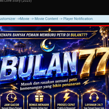
lls Love Story (2025)
er ->Movie -> Movie Content -> Player Notification.