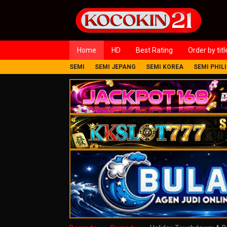
Loncat
ke
konten
Home
HD
Best Rating
Order by titl
SEMI
SEMI JEPANG
SEMI KOREA
SEMI PHIL