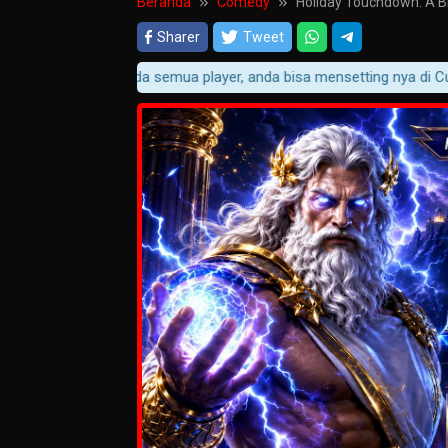
Beranda
Comedy
Holiday Touchdown: A Bi
Sharer
Tweet
ikasi player pada semua player, anda bisa mensetting nya di Customiz