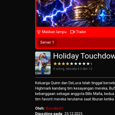
Matikan lampu
Trailer
Play Now
Server 1
Holiday Touchdown
4
voting, rata-rata
4.0
dari 10
Keluarga Quinn dan DeLuca telah tinggal bers
Highmark kandang tim kesayangan mereka, Buffa
kebanggaan sebagai anggota Bills Mafia, kedua 
tim favorit mereka terutama saat liburan keti
Oleh:
Kocokin21
Diposting pada:
25.12.2025