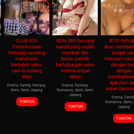
CLUB-926
ADN-789 Seorang
ATID-685 A
Pemerkosaan
wanita yang sudah
akan memban
terhadap seorang
menikah dan
belajar car
mahasiswi
belum pernah
mencium pac
bertubuh seksi
berhubungan seks
dengan bai
saat ia sedang
selama empat
dengan
tidur.
tahun
membiarka
ejakulasi sa
Drama
,
Family
,
Fantasy
,
Drama
,
Fantasy
,
kalian berciu
Semi
,
Semi Jepang
Romance
,
Semi
,
Semi
Jepang
Drama
,
Famil
TONTON
Romance
,
Semi
,
TONTON
Jepang
TONTON