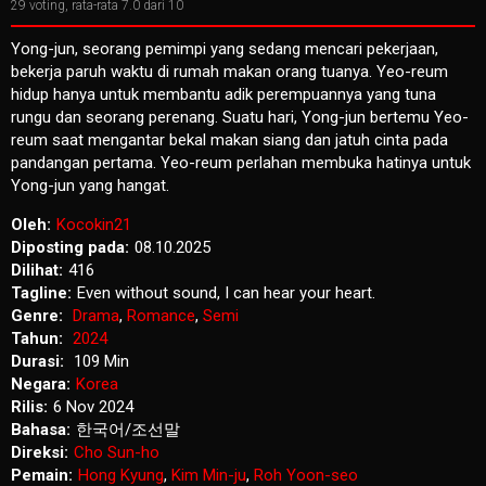
29
voting, rata-rata
7.0
dari 10
Yong-jun, seorang pemimpi yang sedang mencari pekerjaan,
bekerja paruh waktu di rumah makan orang tuanya. Yeo-reum
hidup hanya untuk membantu adik perempuannya yang tuna
rungu dan seorang perenang. Suatu hari, Yong-jun bertemu Yeo-
reum saat mengantar bekal makan siang dan jatuh cinta pada
pandangan pertama. Yeo-reum perlahan membuka hatinya untuk
Yong-jun yang hangat.
Oleh:
Kocokin21
Diposting pada:
08.10.2025
Dilihat:
416
Tagline:
Even without sound, I can hear your heart.
Genre:
Drama
,
Romance
,
Semi
Tahun:
2024
Durasi:
109 Min
Negara:
Korea
Rilis:
6 Nov 2024
Bahasa:
한국어/조선말
Direksi:
Cho Sun-ho
Pemain:
Hong Kyung
,
Kim Min-ju
,
Roh Yoon-seo