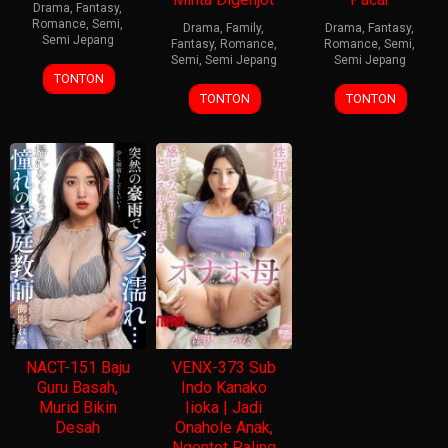
Drama
,
Fantasy
,
Romance
,
Semi
,
Drama
,
Family
,
Drama
,
Fantasy
,
Semi Jepang
Fantasy
,
Romance
,
Romance
,
Semi
,
Semi
,
Semi Jepang
Semi Jepang
TONTON
TONTON
TONTON
NACT-151 Baju
VENX-373 Sub
Guru Basah,
Indo Kanako
Murid Bikin
Iioka | Jadi
Desah
Onahole Anak,
Ngentot Paling