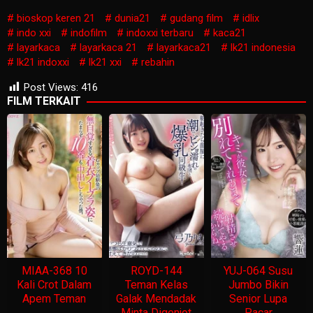
bioskop keren 21
dunia21
gudang film
idlix
indo xxi
indofilm
indoxxi terbaru
kaca21
layarkaca
layarkaca 21
layarkaca21
lk21 indonesia
lk21 indoxxi
lk21 xxi
rebahin
Post Views:
416
FILM TERKAIT
MIAA-368 10
ROYD-144
YUJ-064 Susu
Kali Crot Dalam
Teman Kelas
Jumbo Bikin
Apem Teman
Galak Mendadak
Senior Lupa
Minta Digenjot
Pacar