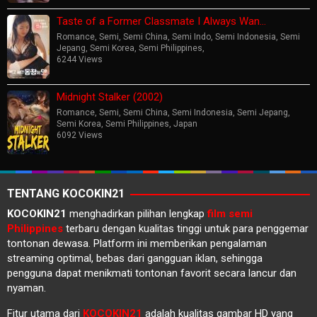
Taste of a Former Classmate I Always Wan…
Romance
,
Semi
,
Semi China
,
Semi Indo
,
Semi Indonesia
,
Semi
Jepang
,
Semi Korea
,
Semi Philippines
,
6244 Views
Midnight Stalker (2002)
Romance
,
Semi
,
Semi China
,
Semi Indonesia
,
Semi Jepang
,
Semi Korea
,
Semi Philippines
,
Japan
6092 Views
TENTANG KOCOKIN21
KOCOKIN21
menghadirkan pilihan lengkap
film semi
Philippines
terbaru dengan kualitas tinggi untuk para penggemar
tontonan dewasa. Platform ini memberikan pengalaman
streaming optimal, bebas dari gangguan iklan, sehingga
pengguna dapat menikmati tontonan favorit secara lancur dan
nyaman.
Fitur utama dari
KOCOKIN21
adalah kualitas gambar HD yang