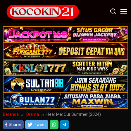
Loncat
ke
konten
Beranda
Drama
Hear Me: Our Summer (2024)
Sharer
Tweet