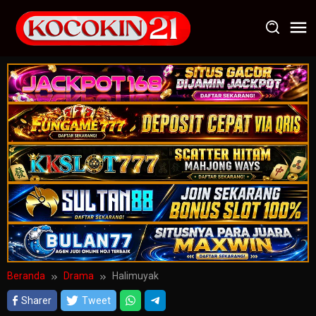
Loncat
ke
konten
Beranda
Drama
Halimuyak
Sharer
Tweet