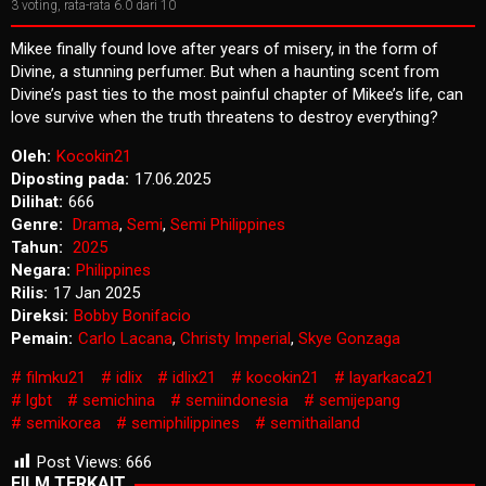
3
voting, rata-rata
6.0
dari 10
Mikee finally found love after years of misery, in the form of
Divine, a stunning perfumer. But when a haunting scent from
Divine’s past ties to the most painful chapter of Mikee’s life, can
love survive when the truth threatens to destroy everything?
Oleh:
Kocokin21
Diposting pada:
17.06.2025
Dilihat:
666
Genre:
Drama
,
Semi
,
Semi Philippines
Tahun:
2025
Negara:
Philippines
Rilis:
17 Jan 2025
Direksi:
Bobby Bonifacio
Pemain:
Carlo Lacana
,
Christy Imperial
,
Skye Gonzaga
filmku21
idlix
idlix21
kocokin21
layarkaca21
lgbt
semichina
semiindonesia
semijepang
semikorea
semiphilippines
semithailand
Post Views:
666
FILM TERKAIT