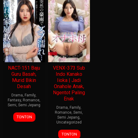
NACT-151 Baju
VENX-373 Sub
Guru Basah,
Indo Kanako
Murid Bikin
Iioka | Jadi
Desah
Onahole Anak,
Ngentot Paling
Drama
,
Family
,
Enak
Fantasy
,
Romance
,
Semi
,
Semi Jepang
Drama
,
Family
,
Romance
,
Semi
,
TONTON
Semi Jepang
,
Uncategorized
TONTON