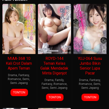
MIAA-368 10
ROYD-144
YUJ-064 Susu
Kali Crot Dalam
Teman Kelas
Jumbo Bikin
Apem Teman
Galak Mendadak
Senior Lupa
Minta Digenjot
Pacar
Drama
,
Fantasy
,
Romance
,
Semi
,
Drama
,
Family
,
Drama
,
Fantasy
,
Semi Jepang
Fantasy
,
Romance
,
Romance
,
Semi
,
Semi
,
Semi Jepang
Semi Jepang
TONTON
TONTON
TONTON