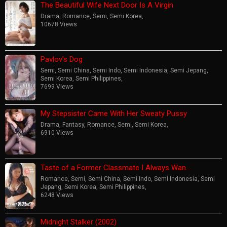
The Beautiful Wife Next Door Is A Virgin
Drama
,
Romance
,
Semi
,
Semi Korea
,
10678 Views
Pavlov’s Dog
Semi
,
Semi China
,
Semi Indo
,
Semi Indonesia
,
Semi Jepang
,
Semi Korea
,
Semi Philippines
,
7699 Views
My Stepsister Came With Her Sweaty Pussy
Drama
,
Fantasy
,
Romance
,
Semi
,
Semi Korea
,
6910 Views
Taste of a Former Classmate I Always Wan…
Romance
,
Semi
,
Semi China
,
Semi Indo
,
Semi Indonesia
,
Semi
Jepang
,
Semi Korea
,
Semi Philippines
,
6248 Views
Midnight Stalker (2002)