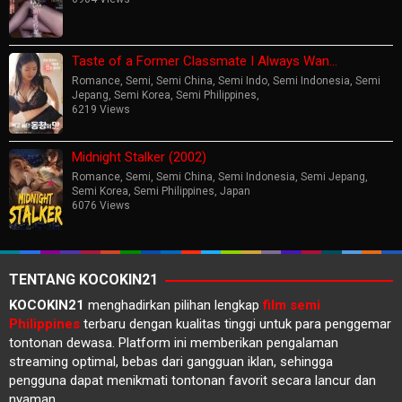
Taste of a Former Classmate I Always Wan…
Romance
,
Semi
,
Semi China
,
Semi Indo
,
Semi Indonesia
,
Semi
Jepang
,
Semi Korea
,
Semi Philippines
,
6219 Views
Midnight Stalker (2002)
Romance
,
Semi
,
Semi China
,
Semi Indonesia
,
Semi Jepang
,
Semi Korea
,
Semi Philippines
,
Japan
6076 Views
TENTANG KOCOKIN21
KOCOKIN21
menghadirkan pilihan lengkap
film semi
Philippines
terbaru dengan kualitas tinggi untuk para penggemar
tontonan dewasa. Platform ini memberikan pengalaman
streaming optimal, bebas dari gangguan iklan, sehingga
pengguna dapat menikmati tontonan favorit secara lancur dan
nyaman.