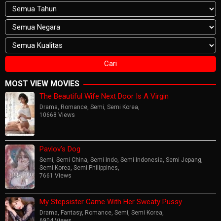
MOST VIEW MOVIES
The Beautiful Wife Next Door Is A Virgin
Drama
,
Romance
,
Semi
,
Semi Korea
,
10668 Views
Pavlov’s Dog
Semi
,
Semi China
,
Semi Indo
,
Semi Indonesia
,
Semi Jepang
,
Semi Korea
,
Semi Philippines
,
7661 Views
My Stepsister Came With Her Sweaty Pussy
Drama
,
Fantasy
,
Romance
,
Semi
,
Semi Korea
,
6904 Views