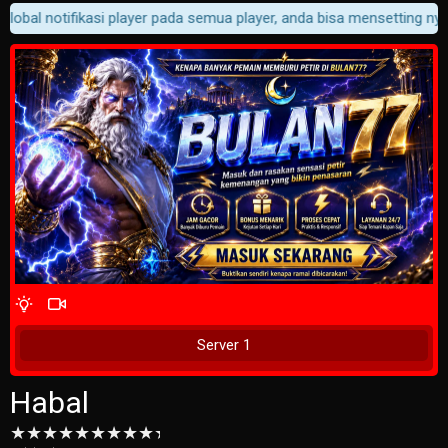
obal notifikasi player pada semua player, anda bisa mensetting nya d
4 Wait Time
Tunggu 2 Detik
Server 1
Habal