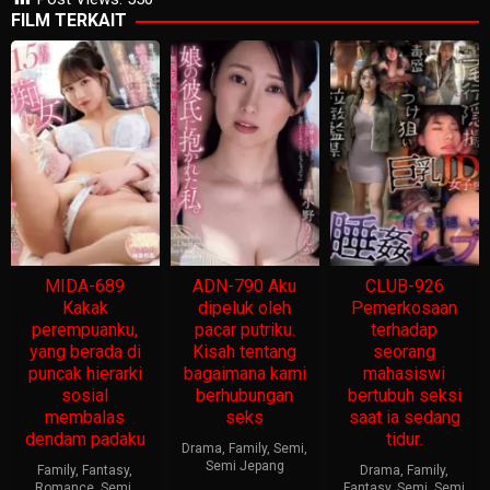
FILM TERKAIT
MIDA-689
ADN-790 Aku
CLUB-926
Kakak
dipeluk oleh
Pemerkosaan
perempuanku,
pacar putriku.
terhadap
yang berada di
Kisah tentang
seorang
puncak hierarki
bagaimana kami
mahasiswi
sosial
berhubungan
bertubuh seksi
membalas
seks
saat ia sedang
dendam padaku
tidur.
Drama
,
Family
,
Semi
,
Semi Jepang
Family
,
Fantasy
,
Drama
,
Family
,
Romance
,
Semi
,
Fantasy
,
Semi
,
Semi