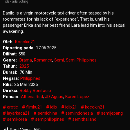
Tidak ada voting
Danilo is a virgin motorcycle taxi driver often teased by his
roommates for his lack of “experience”. That is, until his
passenger Erika and her best friend Lara lead him into his sexual
awakening.
Oleh:
Kocokin21
Diposting pada:
17.06.2025
Dilihat:
550
Genre:
Drama
,
Romance
,
Semi
,
Semi Philippines
Tahun:
2025
Durasi:
70 Min
Negara:
Philippines
Rilis:
25 Mar 2025
Direksi:
Bobby Bonifacio
Pemain:
Athena Red
,
JD Aguas
,
Karen Lopez
erotic
filmku21
idlix
idlix21
kocokin21
layarkaca21
semichina
semiindonesia
semijepang
semikorea
semiphilippines
semithailand
Post Views:
550