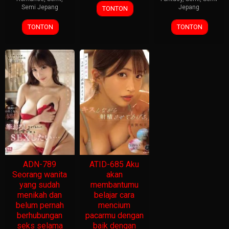
Semi Jepang
Jepang
TONTON
TONTON
TONTON
ADN-789
ATID-685 Aku
Seorang wanita
akan
yang sudah
membantumu
menikah dan
belajar cara
belum pernah
mencium
berhubungan
pacarmu dengan
seks selama
baik dengan