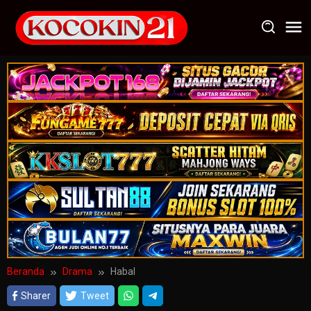
Loncat
ke
konten
Beranda
Drama
Habal
Sharer
Tweet