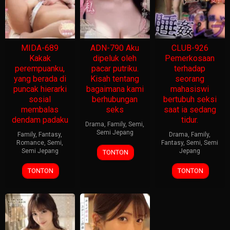
MIDA-689
ADN-790 Aku
CLUB-926
Kakak
dipeluk oleh
Pemerkosaan
perempuanku,
pacar putriku.
terhadap
yang berada di
Kisah tentang
seorang
puncak hierarki
bagaimana kami
mahasiswi
sosial
berhubungan
bertubuh seksi
membalas
seks
saat ia sedang
dendam padaku
tidur.
Drama
,
Family
,
Semi
,
Semi Jepang
Family
,
Fantasy
,
Drama
,
Family
,
Romance
,
Semi
,
Fantasy
,
Semi
,
Semi
Semi Jepang
Jepang
TONTON
TONTON
TONTON