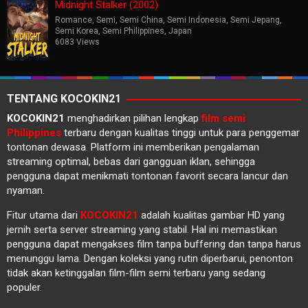
Midnight Stalker (2002)
Romance
,
Semi
,
Semi China
,
Semi Indonesia
,
Semi Jepang
,
Semi Korea
,
Semi Philippines
,
Japan
6083 Views
TENTANG KOCOKIN21
KOCOKIN21
menghadirkan pilihan lengkap
film semi
Philippines
terbaru dengan kualitas tinggi untuk para penggemar
tontonan dewasa. Platform ini memberikan pengalaman
streaming optimal, bebas dari gangguan iklan, sehingga
pengguna dapat menikmati tontonan favorit secara lancur dan
nyaman.
Fitur utama dari
KOCOKIN21
adalah kualitas gambar HD yang
jernih serta server streaming yang stabil. Hal ini memastikan
pengguna dapat mengakses film tanpa buffering dan tanpa harus
menunggu lama. Dengan koleksi yang rutin diperbarui, penonton
tidak akan ketinggalan film-film semi terbaru yang sedang
populer.