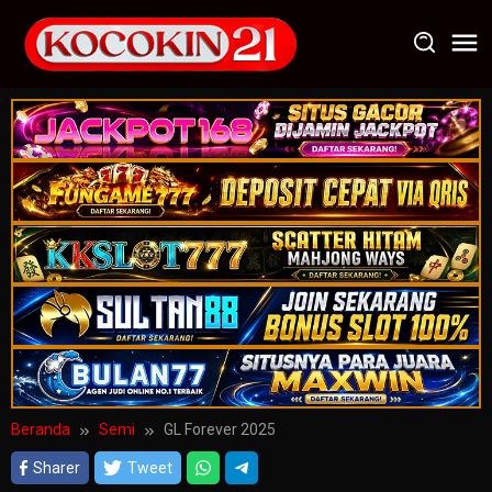
Loncat
ke
konten
Beranda
Semi
GL Forever 2025
Sharer
Tweet