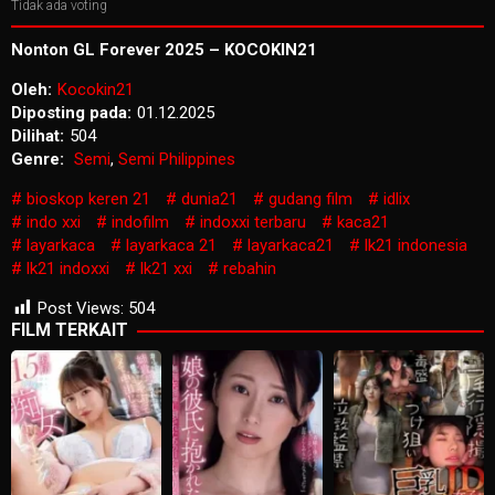
Tidak ada voting
Nonton GL Forever 2025 – KOCOKIN21
Oleh:
Kocokin21
Diposting pada:
01.12.2025
Dilihat:
504
Genre:
Semi
,
Semi Philippines
bioskop keren 21
dunia21
gudang film
idlix
indo xxi
indofilm
indoxxi terbaru
kaca21
layarkaca
layarkaca 21
layarkaca21
lk21 indonesia
lk21 indoxxi
lk21 xxi
rebahin
Post Views:
504
FILM TERKAIT