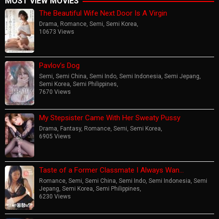
MOST VIEW MOVIES
The Beautiful Wife Next Door Is A Virgin
Drama
,
Romance
,
Semi
,
Semi Korea
,
10673 Views
Pavlov’s Dog
Semi
,
Semi China
,
Semi Indo
,
Semi Indonesia
,
Semi Jepang
,
Semi Korea
,
Semi Philippines
,
7670 Views
My Stepsister Came With Her Sweaty Pussy
Drama
,
Fantasy
,
Romance
,
Semi
,
Semi Korea
,
6905 Views
Taste of a Former Classmate I Always Wan…
Romance
,
Semi
,
Semi China
,
Semi Indo
,
Semi Indonesia
,
Semi
Jepang
,
Semi Korea
,
Semi Philippines
,
6230 Views