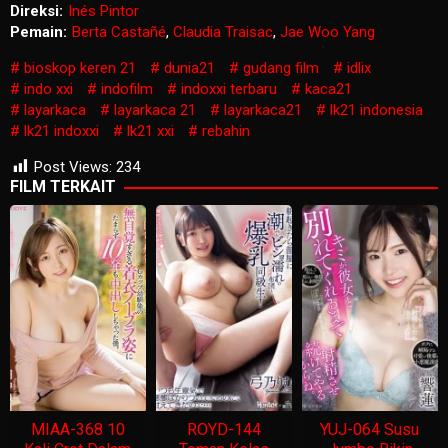
Direksi:
Inés Pintor
Pemain:
Berta Castañé
,
Claudia Traisac
,
Jae Woo Yang
bioskop keren 21
dunia21
gudang film
idlix
indo xxi
indofilm
indoxxi terbaru
kaca21
layarkaca
layarkaca 21
layarkaca21
lk21 indonesia
lk21 indoxxi
lk21 xxi
rebahin
Post Views:
234
FILM TERKAIT
MIAA-368 10
ROYD-144
YUJ-064 Susu