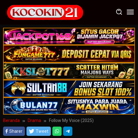
Loncat
ke
konten
Beranda
Drama
Follow My Voice (2025)
Sharer
Tweet