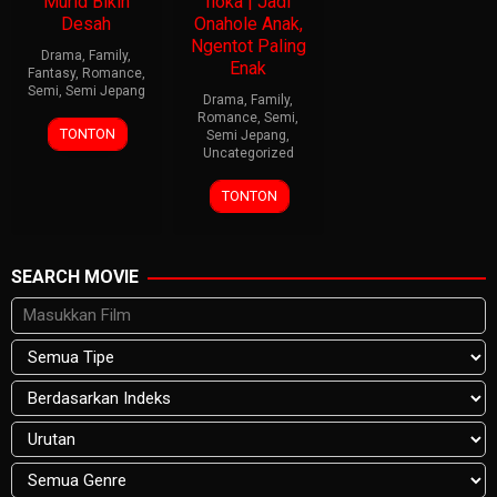
Murid Bikin
Iioka | Jadi
Desah
Onahole Anak,
Ngentot Paling
Drama
,
Family
,
Enak
Fantasy
,
Romance
,
Semi
,
Semi Jepang
Drama
,
Family
,
Romance
,
Semi
,
TONTON
Semi Jepang
,
Uncategorized
TONTON
SEARCH MOVIE