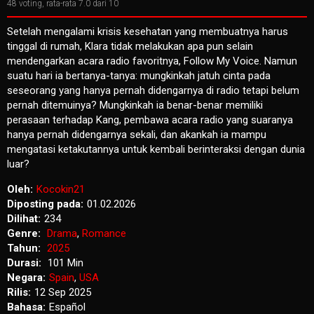
48
voting, rata-rata
7.0
dari 10
Setelah mengalami krisis kesehatan yang membuatnya harus
tinggal di rumah, Klara tidak melakukan apa pun selain
mendengarkan acara radio favoritnya, Follow My Voice. Namun
suatu hari ia bertanya-tanya: mungkinkah jatuh cinta pada
seseorang yang hanya pernah didengarnya di radio tetapi belum
pernah ditemuinya? Mungkinkah ia benar-benar memiliki
perasaan terhadap Kang, pembawa acara radio yang suaranya
hanya pernah didengarnya sekali, dan akankah ia mampu
mengatasi ketakutannya untuk kembali berinteraksi dengan dunia
luar?
Oleh:
Kocokin21
Diposting pada:
01.02.2026
Dilihat:
234
Genre:
Drama
,
Romance
Tahun:
2025
Durasi:
101 Min
Negara:
Spain
,
USA
Rilis:
12 Sep 2025
Bahasa:
Español