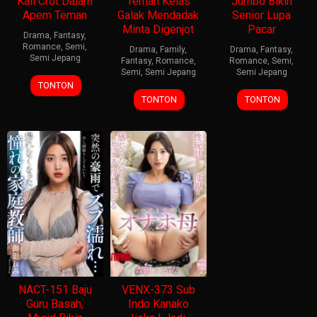
Kali Crot Dalam
Teman Kelas
Jumbo Bikin
Apem Teman
Galak Mendadak
Senior Lupa
Minta Digenjot
Pacar
Drama
,
Fantasy
,
Romance
,
Semi
,
Drama
,
Family
,
Drama
,
Fantasy
,
Semi Jepang
Fantasy
,
Romance
,
Romance
,
Semi
,
Semi
,
Semi Jepang
Semi Jepang
TONTON
TONTON
TONTON
NACT-151 Baju
VENX-373 Sub
Guru Basah,
Indo Kanako