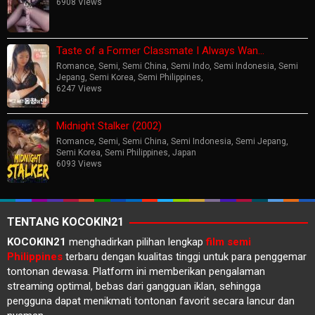
6908 Views
Taste of a Former Classmate I Always Wan…
Romance
,
Semi
,
Semi China
,
Semi Indo
,
Semi Indonesia
,
Semi
Jepang
,
Semi Korea
,
Semi Philippines
,
6247 Views
Midnight Stalker (2002)
Romance
,
Semi
,
Semi China
,
Semi Indonesia
,
Semi Jepang
,
Semi Korea
,
Semi Philippines
,
Japan
6093 Views
TENTANG KOCOKIN21
KOCOKIN21
menghadirkan pilihan lengkap
film semi
Philippines
terbaru dengan kualitas tinggi untuk para penggemar
tontonan dewasa. Platform ini memberikan pengalaman
streaming optimal, bebas dari gangguan iklan, sehingga
pengguna dapat menikmati tontonan favorit secara lancur dan