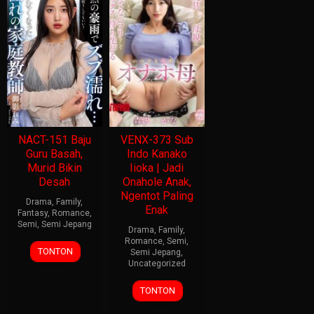
NACT-151 Baju
VENX-373 Sub
Guru Basah,
Indo Kanako
Murid Bikin
Iioka | Jadi
Desah
Onahole Anak,
Ngentot Paling
Drama
,
Family
,
Enak
Fantasy
,
Romance
,
Semi
,
Semi Jepang
Drama
,
Family
,
Romance
,
Semi
,
TONTON
Semi Jepang
,
Uncategorized
TONTON