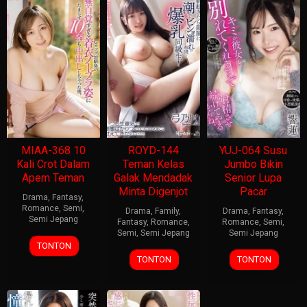
MIAA-368 10
ROYD-144
YUJ-064 Susu
Kali Crot Dalam
Teman Kelas
Jumbo Bikin
Apem Teman
Galak Mendadak
Senior Lupa
Minta Digenjot
Pacar
Drama
,
Fantasy
,
Romance
,
Semi
,
Drama
,
Family
,
Drama
,
Fantasy
,
Semi Jepang
Fantasy
,
Romance
,
Romance
,
Semi
,
Semi
,
Semi Jepang
Semi Jepang
TONTON
TONTON
TONTON