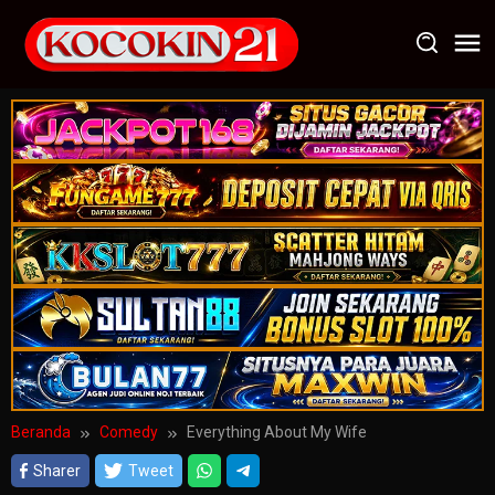
Loncat
ke
konten
Beranda
Comedy
Everything About My Wife
Sharer
Tweet