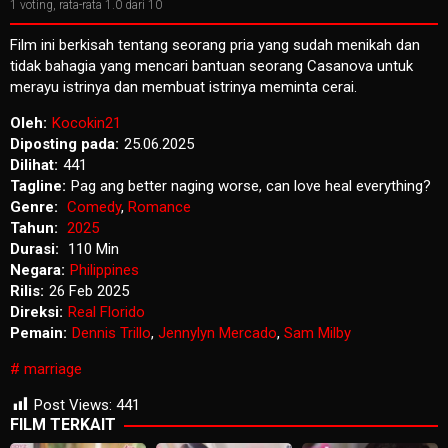
1
voting, rata-rata
1.0
dari 10
Film ini berkisah tentang seorang pria yang sudah menikah dan
tidak bahagia yang mencari bantuan seorang Casanova untuk
merayu istrinya dan membuat istrinya meminta cerai.
Oleh:
Kocokin21
Diposting pada:
25.06.2025
Dilihat:
441
Tagline:
Pag ang better naging worse, can love heal everything?
Genre:
Comedy
,
Romance
Tahun:
2025
Durasi:
110 Min
Negara:
Philippines
Rilis:
26 Feb 2025
Direksi:
Real Florido
Pemain:
Dennis Trillo
,
Jennylyn Mercado
,
Sam Milby
marriage
Post Views:
441
FILM TERKAIT