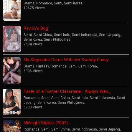
Drama
,
Romance
,
Semi
,
Semi Korea
,
10675 Views
Pavlov’s Dog
Semi
,
Semi China
,
Semi Indo
,
Semi Indonesia
,
Semi Jepang
,
Semi Korea
,
Semi Philippines
,
7684 Views
My Stepsister Came With Her Sweaty Pussy
Drama
,
Fantasy
,
Romance
,
Semi
,
Semi Korea
,
6906 Views
Taste of a Former Classmate I Always Wan…
Romance
,
Semi
,
Semi China
,
Semi Indo
,
Semi Indonesia
,
Semi
Jepang
,
Semi Korea
,
Semi Philippines
,
6233 Views
Midnight Stalker (2002)
Romance
,
Semi
,
Semi China
,
Semi Indonesia
,
Semi Jepang
,