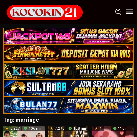
Loncat
ke
konten
Tag:
marriage
5.227
106 min
7.298
108 min
1
110 min