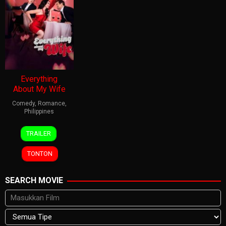
Everything
About My Wife
Comedy
,
Romance
,
Philippines
26
Real
TRAILER
Feb
Florido
2025
TONTON
SEARCH MOVIE