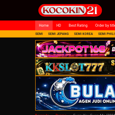
Loncat
ke
konten
Home
HD
Best Rating
Order by titl
SEMI
SEMI JEPANG
SEMI KOREA
SEMI PHIL