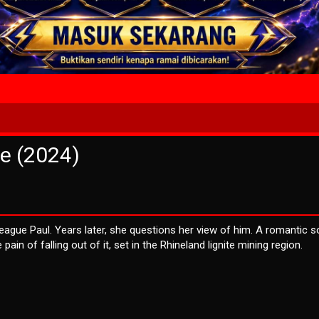
4 Wait T
e (2024)
league Paul. Years later, she questions her view of him. A romantic s
ain of falling out of it, set in the Rhineland lignite mining region.