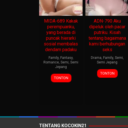
MIDA-689 Kakak
ADN-790 Aku
perempuanku,
dipeluk oleh pacar
yang berada di
putriku. Kisah
puncak hierarki
tentang bagaimana
sosial membalas
kami berhubungan
dendam padaku
seks
Family
,
Fantasy
,
Drama
,
Family
,
Semi
,
Romance
,
Semi
,
Semi
Semi Jepang
Jepang
TONTON
TONTON
TENTANG KOCOKIN21