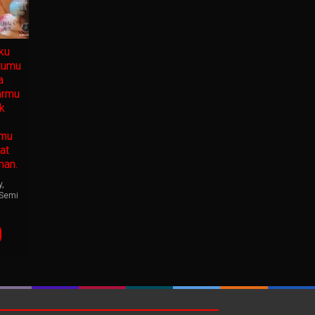
ku
tumu
a
armu
k
nmu
at
man.
y
,
Semi