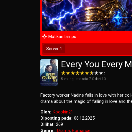
Matikan lampu
Play Now
Server 1
Every You Every M
5
voting, rata-rata
7.0
dari 10
Factory worker Nadine falls in love with her col
drama about the magic of falling in love and the p
Oleh:
Kocokin21
Diposting pada:
06.12.2025
Dilihat:
269
Genre:
Drama
,
Romance