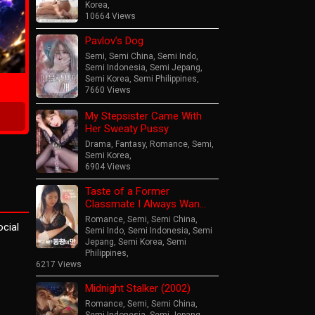
Korea
,
10664 Views
Pavlov’s Dog
ime
Semi
,
Semi China
,
Semi Indo
,
Semi Indonesia
,
Semi Jepang
,
Semi Korea
,
Semi Philippines
,
7660 Views
My Stepsister Came With
Her Sweaty Pussy
Drama
,
Fantasy
,
Romance
,
Semi
,
Semi Korea
,
6904 Views
Taste of a Former
Classmate I Always Wan…
Romance
,
Semi
,
Semi China
,
ocial
Semi Indo
,
Semi Indonesia
,
Semi
Jepang
,
Semi Korea
,
Semi
Philippines
,
6217 Views
Midnight Stalker (2002)
Romance
,
Semi
,
Semi China
,
Semi Indonesia
,
Semi Jepang
,