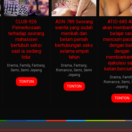
CLUB-926
ADN-789 Seorang
ATID-685 A
Pemerkosaan
wanita yang sudah
akan memban
terhadap seorang
menikah dan
belajar car
mahasiswi
belum pernah
mencium pac
bertubuh seksi
berhubungan seks
dengan bai
saat ia sedang
selama empat
dengan
tidur.
tahun
membiarka
ejakulasi sa
Drama
,
Family
,
Fantasy
,
Drama
,
Fantasy
,
kalian berciu
Semi
,
Semi Jepang
Romance
,
Semi
,
Semi
Jepang
Drama
,
Famil
TONTON
Romance
,
Semi
,
TONTON
Jepang
TONTON