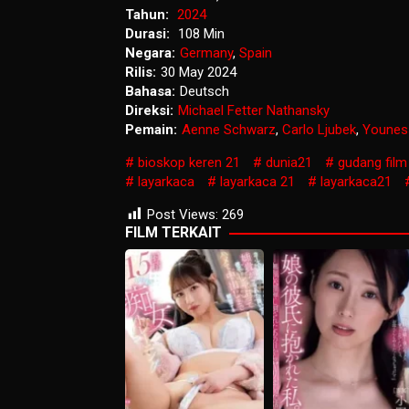
Tahun:
2024
Durasi:
108 Min
Negara:
Germany
,
Spain
Rilis:
30 May 2024
Bahasa:
Deutsch
Direksi:
Michael Fetter Nathansky
Pemain:
Aenne Schwarz
,
Carlo Ljubek
,
Younes
bioskop keren 21
dunia21
gudang film
layarkaca
layarkaca 21
layarkaca21
Post Views:
269
FILM TERKAIT