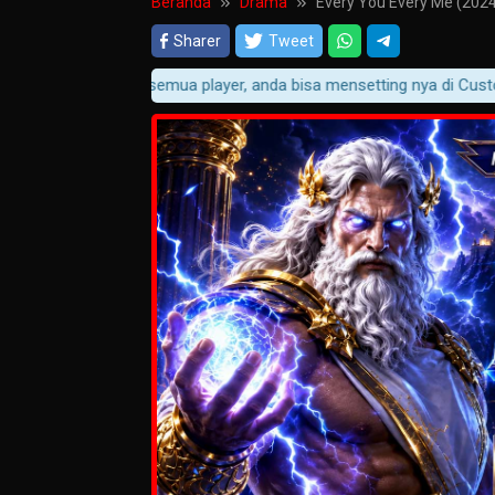
Beranda
Drama
Every You Every Me (202
Sharer
Tweet
si player pada semua player, anda bisa mensetting nya di Customizer 