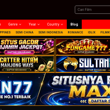
e
Genre
Year
Country
Blog
IPPINES
SEMI CHINA
SEMI INDONESIA
ROMANCE
IDLIX
FILMK