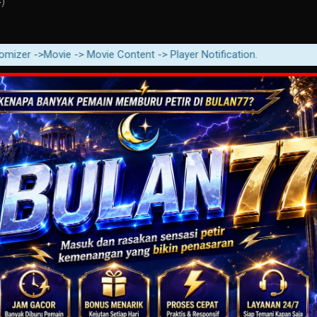
4)
->Movie -> Movie Content -> Player Notification.